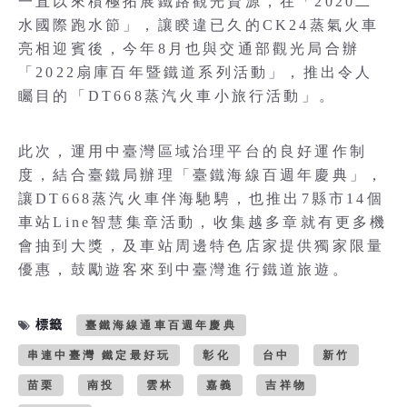
一直以來積極拓展鐵路觀光資源，在「2020二
水國際跑水節」，讓睽違已久的CK24蒸氣火車
亮相迎賓後，今年8月也與交通部觀光局合辦
「2022扇庫百年暨鐵道系列活動」，推出令人
矚目的「DT668蒸汽火車小旅行活動」。
此次，運用中臺灣區域治理平台的良好運作制
度，結合臺鐵局辦理「臺鐵海線百週年慶典」，
讓DT668蒸汽火車伴海馳騁，也推出7縣市14個
車站Line智慧集章活動，收集越多章就有更多機
會抽到大獎，及車站周邊特色店家提供獨家限量
優惠，鼓勵遊客來到中臺灣進行鐵道旅遊。
標籤
臺鐵海線通車百週年慶典
串連中臺灣 鐵定最好玩
彰化
台中
新竹
苗栗
南投
雲林
嘉義
吉祥物