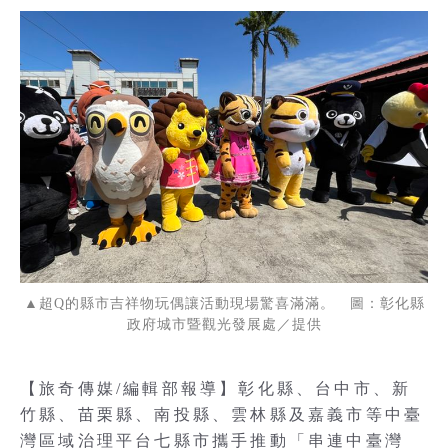
▲超Q的縣市吉祥物玩偶讓活動現場驚喜滿滿。 圖：彰化縣
政府城市暨觀光發展處／提供
【旅奇傳媒/編輯部報導】彰化縣、台中市、新
竹縣、苗栗縣、南投縣、雲林縣及嘉義市等中臺
灣區域治理平台七縣市攜手推動「串連中臺灣