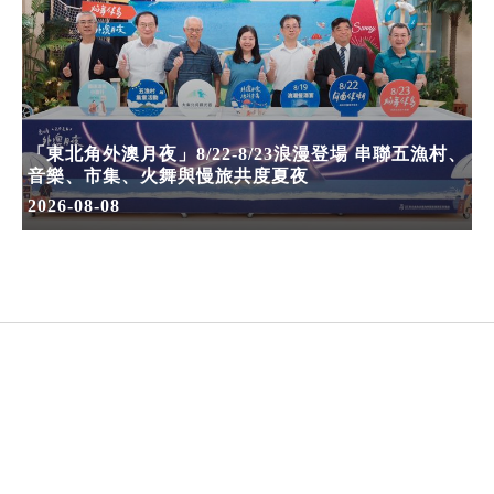
「東北角外澳月夜」8/22-8/23浪漫登場 串聯五漁村、
音樂、市集、火舞與慢旅共度夏夜
2026-08-08