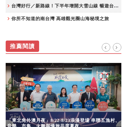
台灣好行／新路線！下半年增開大雪山線 暢遊台中更便利
你所不知道的南台灣 高雄觀光圈山海秘境之旅
推薦閱讀
「東北角外澳月夜」8/22-8/23浪漫登場 串聯五漁村、
音樂、市集、火舞與慢旅共度夏夜