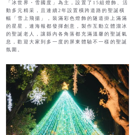
「冰世界・雪國度」為主，設置了15組燈飾、活
動多元精采，且連續2年設置橫跨道路的聖誕橫
幅「雪上飛揚」，裝滿彩色燈飾的隧道掛上滿滿
的星星，連海報都發揮創意，製作互動立體溜冰
的聖誕老人，讓縣內各角落都充滿溫馨的聖誕氣
息，歡迎大家到多一度的屏東體驗不一樣的聖誕
氛圍。