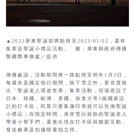
▲2022屏東聖誕節將點燈至2023/01/02，還有
集章送聖誕小禮品活動。 圖：屏東縣政府傳播
暨國際事務處／提供
傳播處說，活動期間將一路點燈至明年1月2日，
每週末及國定假日期間，除下雪之外，更首度推
出「聖誕老人環遊世界」集章活動，現場搭設了
日本、韓國、歐洲、美國、加拿大等5個國家設
計的打卡區，民眾只要集滿印章就可以兌換聖誕
小禮品；在指定時間，身穿雪白裝扮的聖誕老人
帶著小幫手們，還會出現在打卡區與鄉親互動、
發送糖果及拍攝限量拍立得。