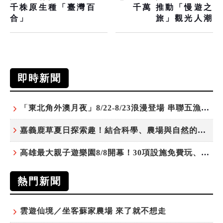
千株原生種「臺灣百
千萬 推動「慢遊之
合」
旅」觀光人潮
即時新聞
「東北角外澳月夜」8/22-8/23浪漫登場 串聯五漁村、音樂、市集、火舞與慢旅共度夏夜
嘉義鹿草夏日探索趣！結合科學、農場與自然的親子小旅行
高雄最大親子遊樂園8/8開幕！30項設施免費玩、YOYO家族嗨翻暑假
熱門新聞
雲遊仙境／坐客蘇家農場 來了就不想走