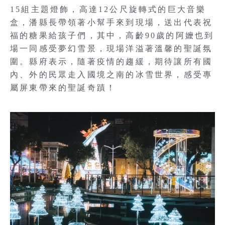
15組主題燈飾，高達12公尺旋轉式的巨大音樂
盒，潘縣長帶領著小幫手來到現場，送出代表祝
福的糖果給孩子們，其中，高齡90歲的阿嬤也到
場一同感受夢幻雪景，現場洋溢著溫馨的聖誕氛
圍。縣府表示，隨著疫情的趨緩，期待讓所有國
內、外的民眾走入國境之南的冰雪世界，感受專
屬屏東帶來的聖誕奇蹟！