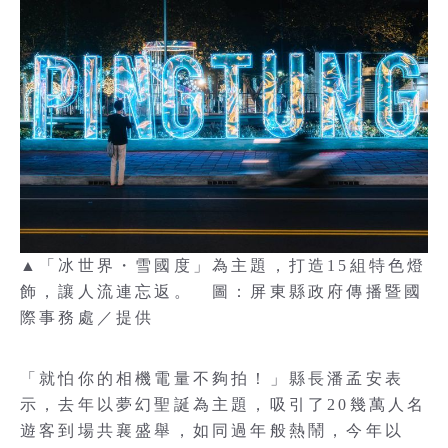
▲「冰世界・雪國度」為主題，打造15組特色燈
飾，讓人流連忘返。 圖：屏東縣政府傳播暨國
際事務處／提供
「就怕你的相機電量不夠拍！」縣長潘孟安表
示，去年以夢幻聖誕為主題，吸引了20幾萬人名
遊客到場共襄盛舉，如同過年般熱鬧，今年以