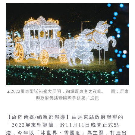
▲2022屏東聖誕節盛大展開，絢爛屏東冬之夜晚。 圖：屏東
縣政府傳播暨國際事務處／提供
【旅奇傳媒/編輯部報導】由屏東縣政府舉辦的
「2022屏東聖誕節」於11月11日晚間正式點
燈，今年以「冰世界・雪國度」為主題，打造出