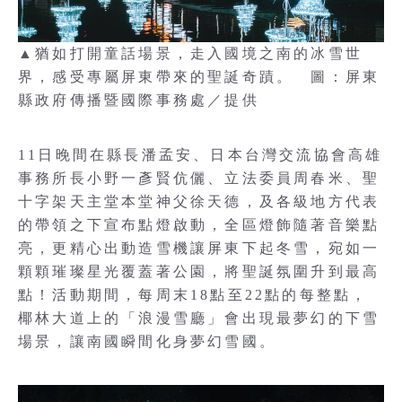
▲猶如打開童話場景，走入國境之南的冰雪世
界，感受專屬屏東帶來的聖誕奇蹟。 圖：屏東
縣政府傳播暨國際事務處／提供
11日晚間在縣長潘孟安、日本台灣交流協會高雄
事務所長小野一彥賢伉儷、立法委員周春米、聖
十字架天主堂本堂神父徐天德，及各級地方代表
的帶領之下宣布點燈啟動，全區燈飾隨著音樂點
亮，更精心出動造雪機讓屏東下起冬雪，宛如一
顆顆璀璨星光覆蓋著公園，將聖誕氛圍升到最高
點！活動期間，每周末18點至22點的每整點，
椰林大道上的「浪漫雪廳」會出現最夢幻的下雪
場景，讓南國瞬間化身夢幻雪國。