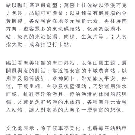
站以咖啡磨豆機造型；萬巒上佳佐站以浪漫巧克
力包裝，凸顯可可產業；以及銘泉有機農場的金
黃鳳梨，各站融合在地多元族群元素。再往屏南
方向，遊客眾多的東琉碼頭站，化身為飯湯小
站，擬真的東港飯湯、肉粿、生魚片等，引人食
指大動，成為拍照打卡點。
臨近看海美術館的海口港站，以落山風主題，展
開風與潮的對話；靠近福安宮的車城農會站，以
廟宇及籤筒設計，求神問卜，帶給旅人平安、好
運。下萬里桐、白砂及後壁湖站，巧妙運用潛水
面鏡、蛙鞋等浮潛游具、停泊漁港的休閒船舵與
錨，又或是魚群悠游的水族箱，各種海洋元素融
入站體，讓人對湛藍的大海多一層豐富的想像。
文化處表示，除了候車亭美化，也將每座站點串