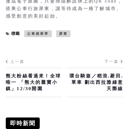
連成電子旅圖，只要掃描解說牌上的QR code，
搭乘公車行旅屏東，讓等待成為一種了解城市、
感受創意的美好起始。
標籤
公車候車亭
屏東
上一篇
下一篇
熊大粉絲看過來！全球
環台騎遊／稻浪.菱田.
唯一 「熊大的麗寶小
單車 劃出西拉雅綠意
鎮」12/30開園
天際線
即時新聞