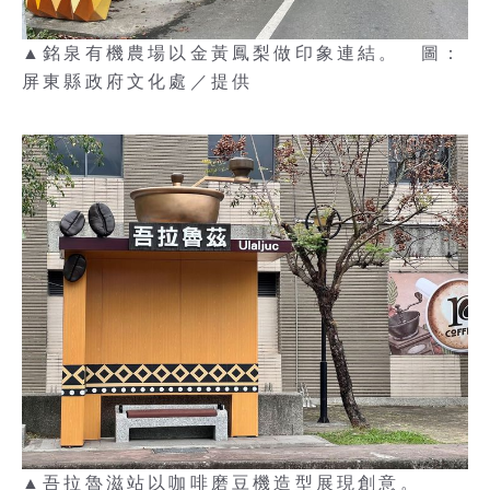
▲銘泉有機農場以金黃鳳梨做印象連結。 圖：
屏東縣政府文化處／提供
▲吾拉魯滋站以咖啡磨豆機造型展現創意。