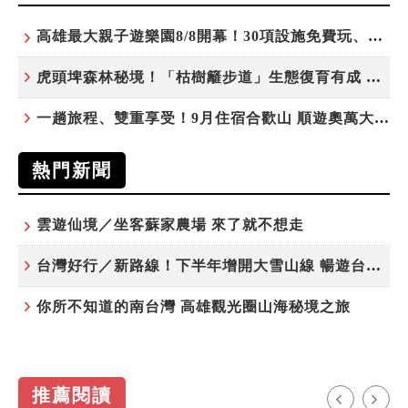
高雄最大親子遊樂園8/8開幕！30項設施免費玩、YOYO家族嗨翻暑假
虎頭埤森林秘境！「枯樹籬步道」生態復育有成 走進大自然生命教室
一趟旅程、雙重享受！9月住宿合歡山 順遊奧萬大10元優惠入園
熱門新聞
雲遊仙境／坐客蘇家農場 來了就不想走
台灣好行／新路線！下半年增開大雪山線 暢遊台中更便利
你所不知道的南台灣 高雄觀光圈山海秘境之旅
推薦閱讀