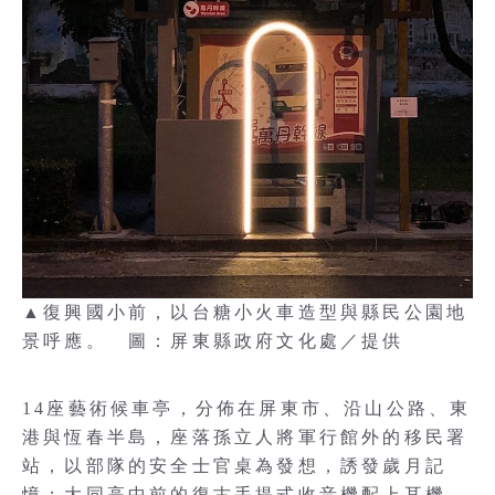
▲復興國小前，以台糖小火車造型與縣民公園地
景呼應。 圖：屏東縣政府文化處／提供
14座藝術候車亭，分佈在屏東市、沿山公路、東
港與恆春半島，座落孫立人將軍行館外的移民署
站，以部隊的安全士官桌為發想，誘發歲月記
憶；大同高中前的復古手提式收音機配上耳機，