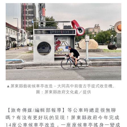
▲屏東縣藝術候車亭改造－大同高中前復古手提式收音機。
圖：屏東縣政府文化處／提供
【旅奇傳媒/編輯部報導】等公車時總是很無聊
嗎？有沒有更好玩的呈現！屏東縣政府今年完成
14座公車候車亭改造，一座座候車亭搖身一變成