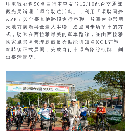
理處號召逾50名自行車車友於12/10配合交通部
觀光局辦理「環台騎遊活動」，利用「環騎圓夢
APP」與全臺其他路段進行串聯，於臺南柳營新
天地前廣場與全臺大串聯，透過同步騎單車的方
式，騎乘在西拉雅最美的單車路線，並由西拉雅
國家風景區管理處處長徐振能與知名KOL雷翔
領騎後正式展開，完成自行車環島路線軌跡，劃
出臺灣圖型。