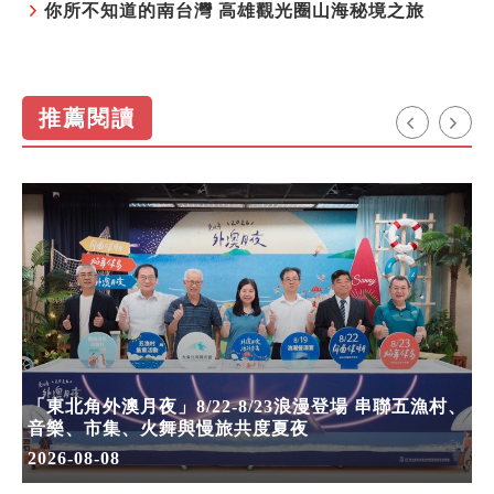
你所不知道的南台灣 高雄觀光圈山海秘境之旅
推薦閱讀
「東北角外澳月夜」8/22-8/23浪漫登場 串聯五漁村、
音樂、市集、火舞與慢旅共度夏夜
2026-08-08