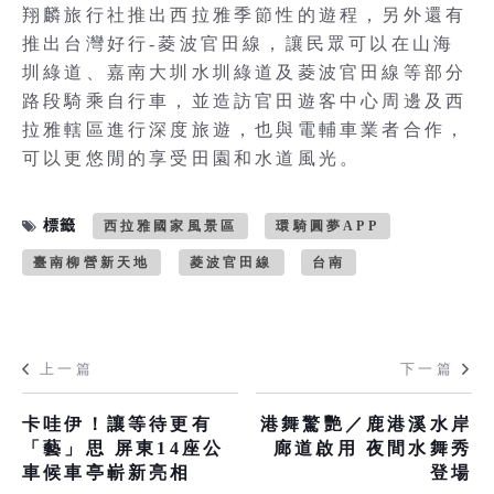
翔麟旅行社推出西拉雅季節性的遊程，另外還有
推出台灣好行-菱波官田線，讓民眾可以在山海
圳綠道、嘉南大圳水圳綠道及菱波官田線等部分
路段騎乘自行車，並造訪官田遊客中心周邊及西
拉雅轄區進行深度旅遊，也與電輔車業者合作，
可以更悠閒的享受田園和水道風光。
標籤
西拉雅國家風景區
環騎圓夢APP
臺南柳營新天地
菱波官田線
台南
上一篇
下一篇
卡哇伊！讓等待更有
港舞驚艷／鹿港溪水岸
「藝」思 屏東14座公
廊道啟用 夜間水舞秀
車候車亭嶄新亮相
登場