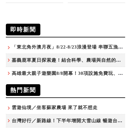
即時新聞
「東北角外澳月夜」8/22-8/23浪漫登場 串聯五漁村、音樂、市集、火舞與慢旅共度夏夜
嘉義鹿草夏日探索趣！結合科學、農場與自然的親子小旅行
高雄最大親子遊樂園8/8開幕！30項設施免費玩、YOYO家族嗨翻暑假
熱門新聞
雲遊仙境／坐客蘇家農場 來了就不想走
台灣好行／新路線！下半年增開大雪山線 暢遊台中更便利