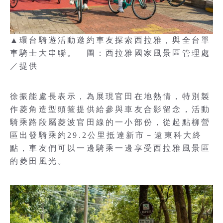
▲環台騎遊活動邀約車友探索西拉雅，與全台單
車騎士大串聯。 圖：西拉雅國家風景區管理處
／提供
徐振能處長表示，為展現官田在地熱情，特別製
作菱角造型頭箍提供給參與車友合影留念，活動
騎乘路段屬菱波官田線的一小部份，從起點柳營
區出發騎乘約29.2公里抵達新市－遠東科大終
點，車友們可以一邊騎乘一邊享受西拉雅風景區
的菱田風光。