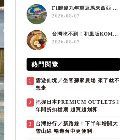
F1睽違九年重返馬來西亞 三大國際賽事打造10月運動旅遊熱潮 賽車、自行車、路跑同週登場
2026-08-07
台灣吃不到！和風版KOMEDA咖啡讓你吃遍名古屋在地美食
2026-08-07
熱門閱覽
雲遊仙境／坐客蘇家農場 來了就不
1
想走
把握日本PREMIUM OUTLETS®
2
年間折扣檔期 越買越划算
台灣好行／新路線！下半年增開大
3
雪山線 暢遊台中更便利