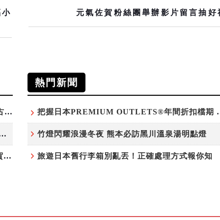
福小
元氣佐賀粉絲團舉辦影片留言抽好
熱門新聞
台灣吃不到！和風版KOMEDA咖啡讓你吃遍名古屋在地美食
把握日本PREMIUM OU
白鷺」綻放！神戶六甲高山植物園「鷺草」珍貴現身
竹燈閃耀浪漫冬夜 熊本必訪黑川溫泉湯明點燈
220萬人次朝聖「吉卜力展」首度移師九州！佐賀站早鳥平日套票8/10搶先開賣
旅遊日本舊行李箱別亂丟！正確處理方式報你知