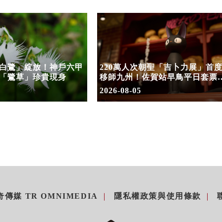
白鷺」綻放！神戶六甲
220萬人次朝聖「吉卜力展」首
「鷺草」珍貴現身
移師九州！佐賀站早鳥平日套票
8/10搶先開賣
2026-08-05
傳媒 TR OMNIMEDIA
隱私權政策與使用條款