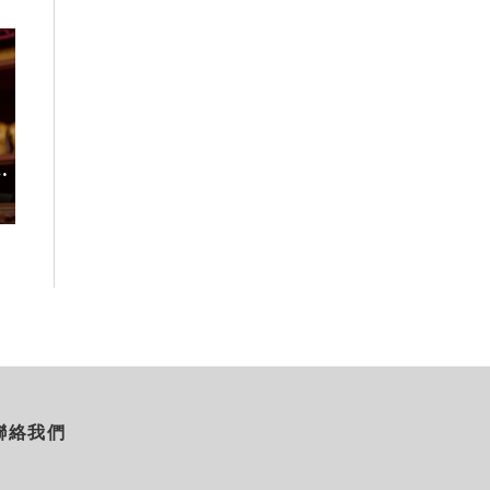
度
台灣吃不到！和風版KOMEDA咖
稀有「飛天白鷺
啡讓你吃遍名古屋在地美食
高山植物園「鷺
2026-08-07
2026-08-06
聯絡我們