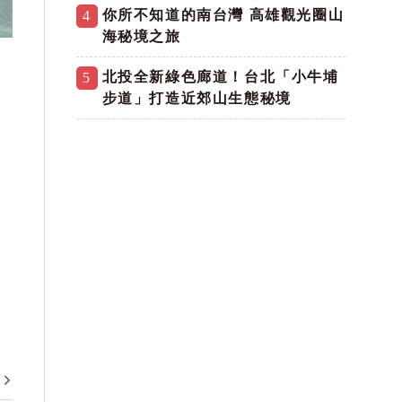
你所不知道的南台灣 高雄觀光圈山
4
海秘境之旅
北投全新綠色廊道！台北「小牛埔
5
步道」打造近郊山生態秘境