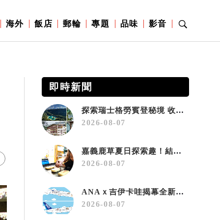
海外
飯店
郵輪
專題
品味
影音
即時新聞
探索瑞士格勞賓登秘境 收藏六種阿爾卑斯夏日療癒之旅
2026-08-07
嘉義鹿草夏日探索趣！結合科學、農場與自然的親子小旅行
2026-08-07
ANAｘ吉伊卡哇揭幕全新彩繪機「Chiikawa JET」
2026-08-07