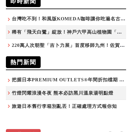
即時新聞
台灣吃不到！和風版KOMEDA咖啡讓你吃遍名古屋在地美食
稀有「飛天白鷺」綻放！神戶六甲高山植物園「鷺草」珍貴現身
220萬人次朝聖「吉卜力展」首度移師九州！佐賀站早鳥平日套票8/10搶先開賣
熱門新聞
把握日本PREMIUM OUTLETS®年間折扣檔期 越買越划算
竹燈閃耀浪漫冬夜 熊本必訪黑川溫泉湯明點燈
旅遊日本舊行李箱別亂丟！正確處理方式報你知