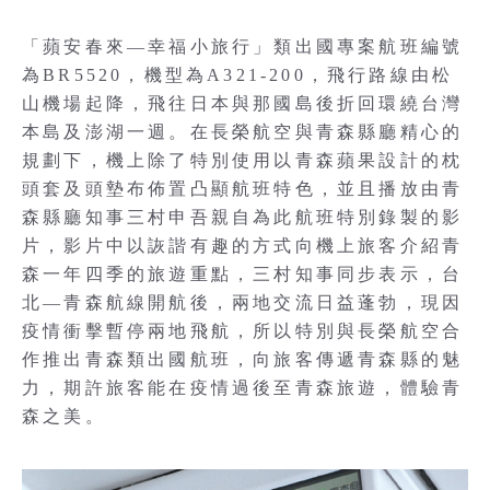
「蘋安春來—幸福小旅行」類出國專案航班編號
為BR5520，機型為A321-200，飛行路線由松
山機場起降，飛往日本與那國島後折回環繞台灣
本島及澎湖一週。在長榮航空與青森縣廳精心的
規劃下，機上除了特別使用以青森蘋果設計的枕
頭套及頭墊布佈置凸顯航班特色，並且播放由青
森縣廳知事三村申吾親自為此航班特別錄製的影
片，影片中以詼諧有趣的方式向機上旅客介紹青
森一年四季的旅遊重點，三村知事同步表示，台
北—青森航線開航後，兩地交流日益蓬勃，現因
疫情衝擊暫停兩地飛航，所以特別與長榮航空合
作推出青森類出國航班，向旅客傳遞青森縣的魅
力，期許旅客能在疫情過後至青森旅遊，體驗青
森之美。