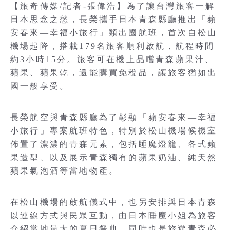
【旅奇傳媒/記者-張偉浩】為了讓台灣旅客一解
日本思念之愁，長榮攜手日本青森縣廳推出「蘋
安春來—幸福小旅行」類出國航班，首次自松山
機場起降，搭載179名旅客順利啟航，航程時間
約3小時15分。旅客可在機上品嚐青森蘋果汁、
蘋果、蘋果乾，還能購買免稅品，讓旅客猶如出
國一般享受。
長榮航空與青森縣廳為了彰顯「蘋安春來—幸福
小旅行」專案航班特色，特別於松山機場候機室
佈置了濃濃的青森元素，包括睡魔燈籠、各式蘋
果造型、以及展示青森獨有的蘋果奶油、純天然
蘋果氣泡酒等當地物產。
在松山機場的啟航儀式中，也另安排與日本青森
以連線方式與民眾互動，由日本睡魔小姐為旅客
介紹當地最大的夏日祭典，同時也是旅遊青森必