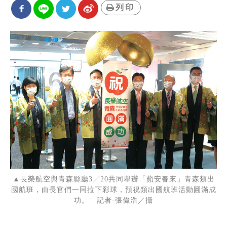
列印
▲長榮航空與青森縣廳3╱20共同舉辦「蘋安春來」青森類出
國航班，由長官們一同拉下彩球，預祝類出國航班活動圓滿成
功。 記者-張偉浩／攝