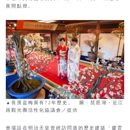
夜間點燈。
▲長濱盆梅展有72年歷史。 圖：琵琶湖・近江
路觀光圈活性化協議會／提供
會場設在明治天皇曾經訪問過的歷史建築「慶雲