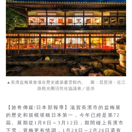
▲長濱盆梅展會場在歷史建築慶雲館內。 圖：琵琶湖・近江
路觀光圈活性化協議會／提供
【旅奇傳媒/日本部報導】滋賀長濱市的盆梅展
的歷史和規模堪稱日本第一，今年已經是第72
屆。展期從1月8日～3月12日，期間碰上長濱市
下雪，賞梅更有情調，1月28日～2月26日還有