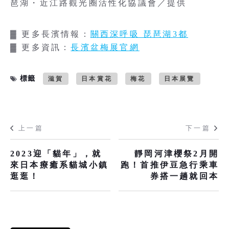
琶湖・近江路觀光圈活性化協議會／提供
▓ 更多長濱情報：
關西深呼吸 琵琶湖3都
▓ 更多資訊：
長濱盆梅展官網
標籤
滋賀
日本賞花
梅花
日本展覽
上一篇
下一篇
2023迎「貓年」，就
靜岡河津櫻祭2月開
來日本療癒系貓城小鎮
跑！首推伊豆急行乘車
逛逛！
券搭一趟就回本