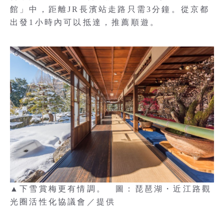
館」中，距離JR長濱站走路只需3分鐘。從京都
出發1小時內可以抵達，推薦順遊。
▲下雪賞梅更有情調。 圖：琵琶湖・近江路觀
光圈活性化協議會／提供