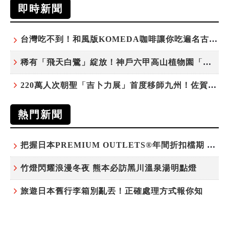
即時新聞
台灣吃不到！和風版KOMEDA咖啡讓你吃遍名古屋在地美食
稀有「飛天白鷺」綻放！神戶六甲高山植物園「鷺草」珍貴現身
220萬人次朝聖「吉卜力展」首度移師九州！佐賀站早鳥平日套票8/10搶先開賣
熱門新聞
把握日本PREMIUM OUTLETS®年間折扣檔期 越買越划算
竹燈閃耀浪漫冬夜 熊本必訪黑川溫泉湯明點燈
旅遊日本舊行李箱別亂丟！正確處理方式報你知