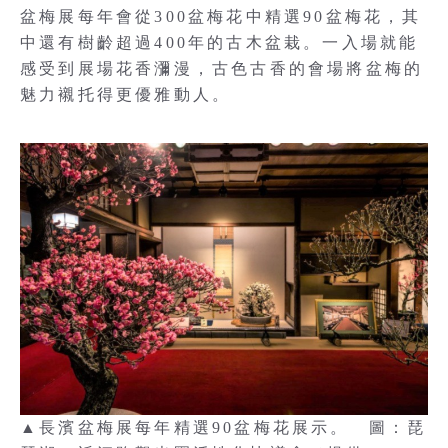
盆梅展每年會從300盆梅花中精選90盆梅花，其
中還有樹齡超過400年的古木盆栽。一入場就能
感受到展場花香瀰漫，古色古香的會場將盆梅的
魅力襯托得更優雅動人。
▲長濱盆梅展每年精選90盆梅花展示。 圖：琵