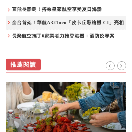
直飛長灘島！搭乘皇家航空享受夏日海灘
全台首架！華航A321neo「皮卡丘彩繪機 CI」亮相
長榮航空攜手6家業者力推香港機＋酒防疫專案
推薦閱讀