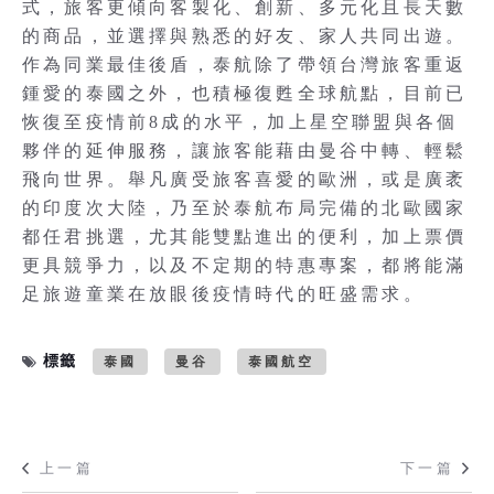
式，旅客更傾向客製化、創新、多元化且長天數
的商品，並選擇與熟悉的好友、家人共同出遊。
作為同業最佳後盾，泰航除了帶領台灣旅客重返
鍾愛的泰國之外，也積極復甦全球航點，目前已
恢復至疫情前8成的水平，加上星空聯盟與各個
夥伴的延伸服務，讓旅客能藉由曼谷中轉、輕鬆
飛向世界。舉凡廣受旅客喜愛的歐洲，或是廣袤
的印度次大陸，乃至於泰航布局完備的北歐國家
都任君挑選，尤其能雙點進出的便利，加上票價
更具競爭力，以及不定期的特惠專案，都將能滿
足旅遊童業在放眼後疫情時代的旺盛需求。
標籤
泰國
曼谷
泰國航空
上一篇
下一篇