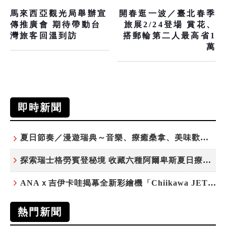
馬來西亞觀光局舉辦宣
開春逛一波／臺北春季
傳推廣會 期待帶動台
旅展2/24登場 賞花、
灣旅客回溫到訪
搭郵輪第二人最高省1
萬
即時新聞
夏日節奏／漫遊瑞典～音樂、療癒桑拿、美味歡樂螯蝦節
探索瑞士格勞賓登秘境 收藏六種阿爾卑斯夏日療癒之旅
ANAｘ吉伊卡哇揭幕全新彩繪機「Chiikawa JET」
熱門新聞