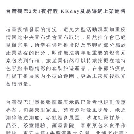
台灣觀巴2天1夜行程 KKday及易遊網上架銷售
考量疫情發展的情況，避免大型活動群聚加重疫
情因此中央宣布燈會宣布取消，雖然推介會已經
舉辦完畢，所幸在遊程推廣以及串聯的部分屬於
產業基礎的部分，即使無法將年度重要的燈會元
素包裝到行程，旅遊業仍然可以持續挖掘在地特
色景點串聯精彩的套裝旅遊產品，在兼顧防疫的
前提下推展國內小型旅遊團，更為未來疫後觀光
蓄積能量。
台灣觀巴理事長張龍麟表示觀巴業者也規劃優惠
專案，包裝東里家風、苑裡割稻飯風味餐、峨眉
湖綠能遊湖船、參觀燈會展區、沙坑紅寶採茶、
品茶、茶室體驗、羅屋書院、客家菜包米食手作
體驗、東安古橋+牛欄河親水公園、北埔老街等2