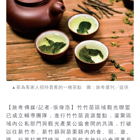
▲茶為客家人招待貴賓的一種茶點 圖：旅奇週刊╱提供
【旅奇傳媒/記者-張偉浩】竹竹苗區域觀光聯盟
已成立輔導團隊，進行竹竹苗資源盤點，凝聚區
域內公私部門與觀光產業公協會間的共識，打破
以往新竹市、新竹縣與苗栗縣內的食、宿、遊、
購、行單打獨鬥情況，由新竹市旅行公會理事長