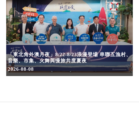
「東北角外澳月夜」8/22-8/23浪漫登場 串聯五漁村、
音樂、市集、火舞與慢旅共度夏夜
2026-08-08