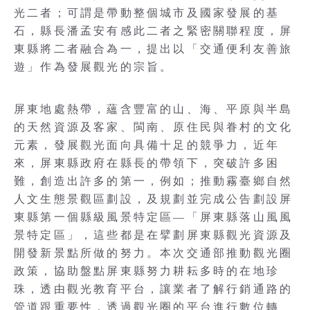
光二者；可謂是帶動整個城市及國家發展的基
石，縣長潘孟安有感此二者之緊密關聯程度，屏
東縣將二者融合為一，提出以「交通便利友善旅
遊」作為發展觀光的宗旨。
屏東地處熱帶，蘊含豐富的山、海、平原與半島
的天然資源及客家、閩南、原住民與眷村的文化
元素，發展觀光面向具備十足的競爭力，近年
來，屏東縣政府在縣長的帶領下，突破許多困
難，創造出許多的第一，例如；推動霧臺鄉自然
人文生態景觀區劃設，及規劃並完成公告劃設屏
東縣第一個縣級風景特定區—「屏東縣落山風風
景特定區」，這些都是在擘劃屏東縣觀光資源及
開發新景點所做的努力。本次交通部推動觀光圈
政策，協助盤點屏東縣努力耕耘多時的在地珍
珠，透由觀光教育平台，讓業者了解行銷通路的
管道跟重要性，透過觀光圈的平台進行數位轉