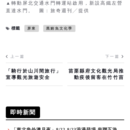
▲轉動屏北交通水門轉運站啟用，新設高鐵左營
直達水門。 圖：旅奇週刊╱提供
標籤
屏東
黑鮪魚文化季
上一篇
下一篇
「騎行於山川間旅行」
苗栗縣府文化觀光局推
宣導觀光旅遊安全
動疫後留客在竹竹苗
即時新聞
「東北角外澳月夜」8/22-8/23浪漫登場 串聯五漁村、音樂、市集、火舞與慢旅共度夏夜