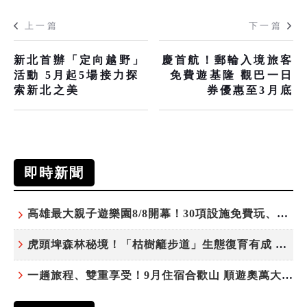
上一篇
下一篇
新北首辦「定向越野」
慶首航！郵輪入境旅客
活動 5月起5場接力探
免費遊基隆 觀巴一日
索新北之美
券優惠至3月底
即時新聞
高雄最大親子遊樂園8/8開幕！30項設施免費玩、YOYO家族嗨翻暑假
虎頭埤森林秘境！「枯樹籬步道」生態復育有成 走進大自然生命教室
一趟旅程、雙重享受！9月住宿合歡山 順遊奧萬大10元優惠入園