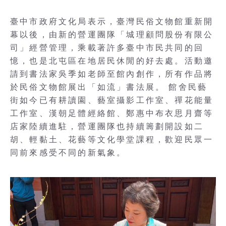
臺中市政府文化局表示，臺灣民俗文物館重新開
幕以後，由新的營運團隊「城理顧問股份有限公
司」經營管理，乘載著許多臺中市民共同的回
憶，也是北屯區在地居民休閒的好去處。活動邀
請到書法家吳季如老師至館內創作，所有作品將
於民俗文物館展出「如流」書法展。 館舍民藝
街如今已有耕讀園、藝室攝影工作室、禪花能量
工作室、漢朝足體經絡館、鄭惠中布衣思月齋等
店家陸續進駐，營運團隊也持續籌劃開設如二
胡、輕黏土、花藝等文化學堂課程，歡迎民眾一
同前來感受不同的新氣象。