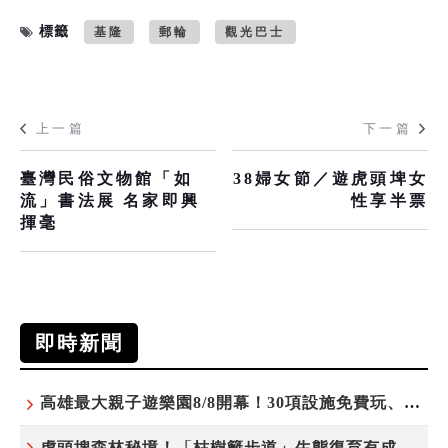
標籤
基隆
郵輪
觀光巴士
上一篇
下一篇
臺灣民俗文物館「如
38婦女節／遊虎頭埤女
流」書法展 名家即興
性享半票
揮毫
即時新聞
高雄最大親子遊樂園8/8開幕！30項設施免費玩、YOYO家族嗨翻暑假
虎頭埤森林秘境！「枯樹籬步道」生態復育有成 走進大自然生命教室