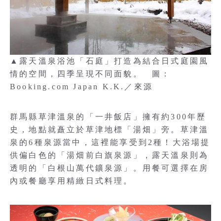
▲露天溫泉浴池「石庭」打造為結合日式庭園風
情的空間，四季呈現不同面貌。 圖：
Booking.com Japan K.K.／來源
群馬縣草津溫泉的「一井飯店」擁有約300年歷
史，地點就矗立於草津地標「湯畑」旁。草津溫
泉的6種泉源當中，這裡能享受到2種！大浴場提
供偏白色的「湯畑前白旗泉源」，露天溫泉則為
透明的「白根山萬代鑛泉源」。用餐可選擇在房
內或餐廳享用精緻日式料理。