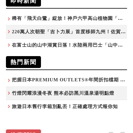
即時新聞
稀有「飛天白鷺」綻放！神戶六甲高山植物園「鷺草」珍貴現身
220萬人次朝聖「吉卜力展」首度移師九州！佐賀站早鳥平日套票8/10搶先開賣
在富士山的山中湖賞日落！水陸兩用巴士「山中湖的河馬」暑假加開夕陽班次
熱門新聞
把握日本PREMIUM OUTLETS®年間折扣檔期 越買越划算
竹燈閃耀浪漫冬夜 熊本必訪黑川溫泉湯明點燈
旅遊日本舊行李箱別亂丟！正確處理方式報你知