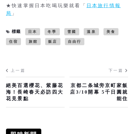
★快速掌握日本吃喝玩樂就看「
日本旅行情報
局
」
標籤
日本
冬季
雪國
溫泉
美食
住宿
旅館
飯店
自由行
上一篇
下一篇
絕美百選櫻花、紫藤花
京都二条城旁京町家飯
海！長崎春天必訪四大
店3/10開幕 5千日圓就
花見景點
能住