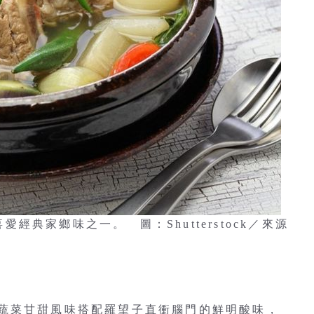
喜愛經典家鄉味之一。 圖：Shutterstock／來源
蔬菜甘甜風味搭配羅望子直衝腦門的鮮明酸味，