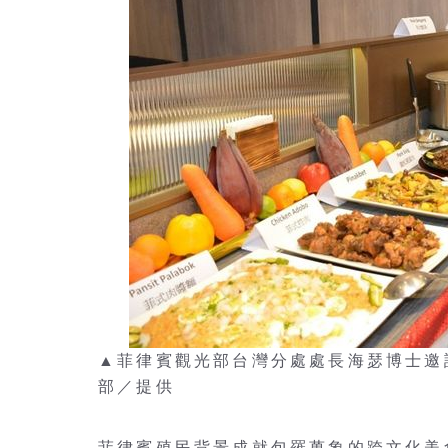
▲菲律賓觀光部台灣分處處長海瑟博士邀
部／提供
菲律賓殖民背景成就包羅萬象的跨文化美