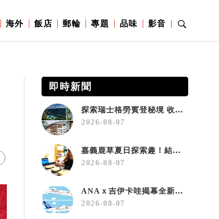
海外
飯店
郵輪
專題
品味
影音
即時新聞
探索瑞士格勞賓登秘境 收藏六種阿爾卑斯夏日療癒之旅
2026-08-07
嘉義鹿草夏日探索趣！結合科學、農場與自然的親子小旅行
2026-08-07
ANAｘ吉伊卡哇揭幕全新彩繪機「Chiikawa JET」
2026-08-07