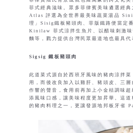
菲式經典滋味。眾多菲律賓美味遴選經典之
Atlas 評選為全世界最美味蔬菜湯品 S
理」Sisig鐵板豬頭肉、菲版鐵路便當定番菜
Kinilaw 菲式涼拌生魚片、以醋味刺激味蕾的
麵等，戮力提供台灣民眾最道地也最具代
Sigsig 鐵板豬頭肉
此道菜式源自於西班牙風味的豬肉涼拌菜
用，而後改良加入以雞肝、豬頭皮、三層
作響的聲音，食用前再加上小金桔調味超
添風味口感，讓美味程度更加昇華。這道
的豬肉料理之一，更讓發源地邦板牙省 Pa