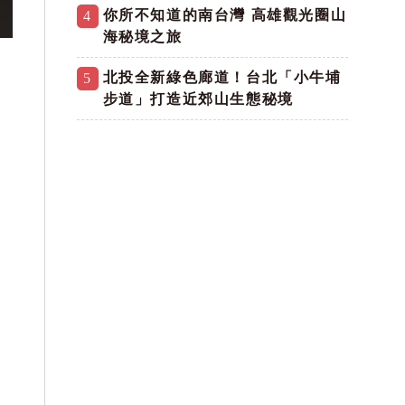
你所不知道的南台灣 高雄觀光圈山
4
海秘境之旅
北投全新綠色廊道！台北「小牛埔
5
步道」打造近郊山生態秘境