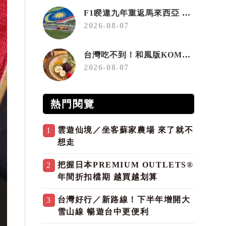
F1睽違九年重返馬來西亞 三大國際賽事打造10月運動旅遊熱潮 賽車、自行車、路跑同週登場
2026-08-07
台灣吃不到！和風版KOMEDA咖啡讓你吃遍名古屋在地美食
2026-08-07
熱門閱覽
雲遊仙境／坐客蘇家農場 來了就不
1
想走
把握日本PREMIUM OUTLETS®
2
年間折扣檔期 越買越划算
台灣好行／新路線！下半年增開大
3
雪山線 暢遊台中更便利