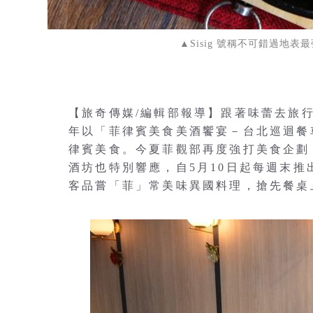
▲Sisig 號稱不可錯過地表最
【旅奇傳媒/編輯部報導】跟著味蕾去旅
年以「菲律賓美食美酒饗宴－台北巡迴餐
律賓美食。今夏菲觀部再度強打美食企劃
酒坊也特別響應，自5月10日起每週末
客品嘗「菲」常美味異國料理，搶先餐桌