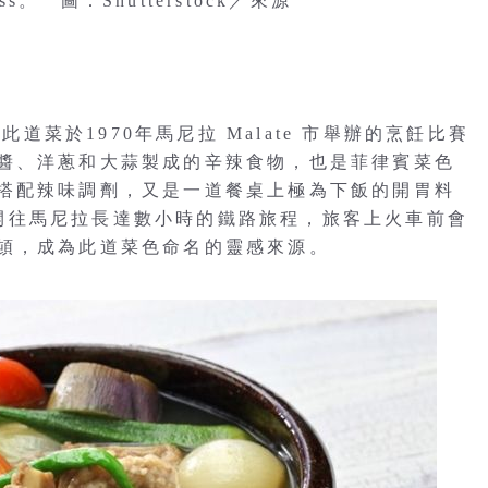
s。 圖：Shutterstock／來源
此道菜於1970年馬尼拉 Malate 市舉辦的烹飪比賽
醬、洋蔥和大蒜製成的辛辣食物，也是菲律賓菜色
搭配辣味調劑，又是一道餐桌上極為下飯的開胃料
i)開往馬尼拉長達數小時的鐵路旅程，旅客上火車前會
頓，成為此道菜色命名的靈感來源。