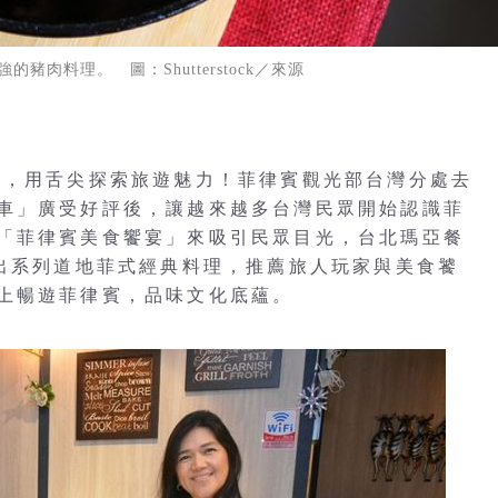
強的豬肉料理。 圖：Shutterstock／來源
行，用舌尖探索旅遊魅力！菲律賓觀光部台灣分處去
車」廣受好評後，讓越來越多台灣民眾開始認識菲
「菲律賓美食饗宴」來吸引民眾目光，台北瑪亞餐
推出系列道地菲式經典料理，推薦旅人玩家與美食饕
上暢遊菲律賓，品味文化底蘊。