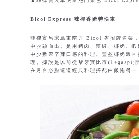
▲菲律賓火車便當熱門菜色 Bicol Expres
Bicol Express 辣椰香豬特快車
菲律賓呂宋島東南方 Bicol 省招牌名菜，
中脫穎而出。是用豬肉、辣椒、椰奶、蝦
中少數帶辛辣口感的料理。豐盈椰奶濃香
理。據說是以前從黎牙實比市(Legasp
在月台必點這道經典料理搭配白飯飽餐一