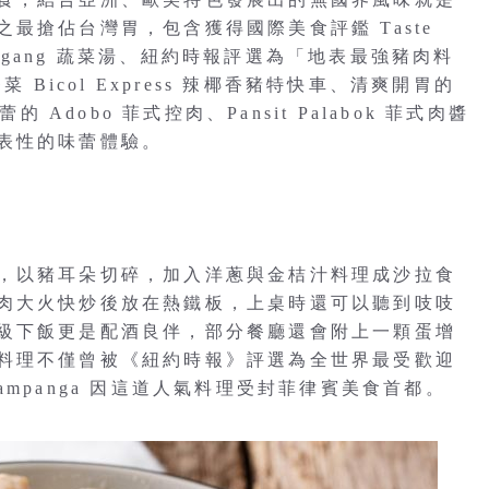
最搶佔台灣胃，包含獲得國際美食評鑑 Taste
inigang 蔬菜湯、紐約時報評選為「地表最強豬肉料
 Bicol Express 辣椰香豬特快車、清爽開胃的
 Adobo 菲式控肉、Pansit Palabok 菲式肉醬
表性的味蕾體驗。
，以豬耳朵切碎，加入洋蔥與金桔汁料理成沙拉食
肉大火快炒後放在熱鐵板，上桌時還可以聽到吱吱
級下飯更是配酒良伴，部分餐廳還會附上一顆蛋增
料理不僅曾被《紐約時報》評選為全世界最受歡迎
mpanga 因這道人氣料理受封菲律賓美食首都。