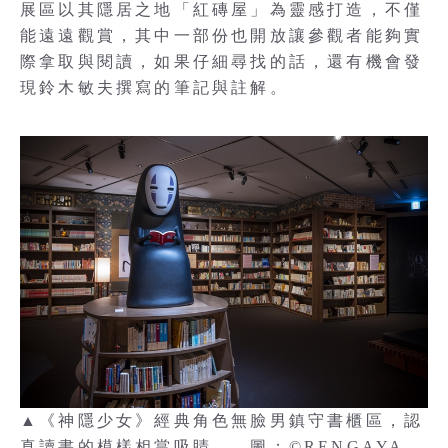
展區以其隱居之地「紅磚屋」為靈感打造，不僅
能遠遠觀賞，其中一部份也開放讓參觀者能夠實
際拿取與閱讀，如果仔細尋找的話，還有機會發
現鈴木敏夫撰寫的筆記與註解。
▲《神隱少女》經典角色無臉男鎮守書櫃區，認
真讀書的模樣相當吸睛。 圖：©RENGAYA