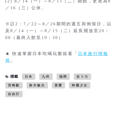
(2) 8／14（一）～8／15（二）開館，更改為8
／16（三）公休。
※註2：7／22～8／26期間的週五與例假日，以
及8／14（一）～8／15（二）延長開放至20：
00（最終入館至19：30）
★ 快速掌握日本吃喝玩樂就看「
日本旅行情報
局
」
標籤
日本
九州
福岡
吉卜力
宮崎駿
鈴木敏夫
展覽
神隱少女
自由行