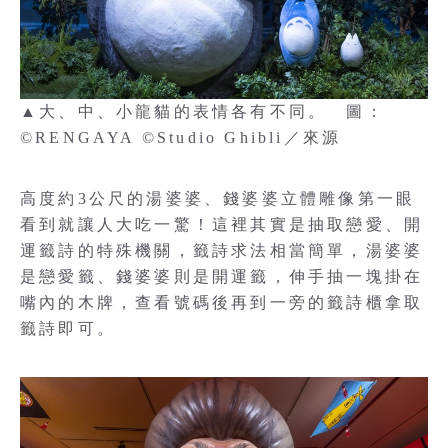
▲大、中、小龍貓的表情各有不同。 圖：
©RENGAYA ©Studio Ghibli／來源
高度約3公尺的湯婆婆、錢婆婆立體雕像第一眼
看到就讓人大吃一驚！這裡其實是抽取戀愛、開
運籤詩的特殊機關，籤詩求法相當簡單，湯婆婆
是戀愛籤、錢婆婆則是開運籤，伸手抽一塊掛在
嘴內的木牌，查看號碼後再到一旁的籤詩櫃拿取
籤詩即可。