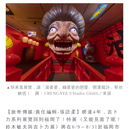
▲快來逛展覽，讓「湯婆婆、錢婆婆的戀愛、開運籤詩」幫你
解惑！ 圖：©RENGAYA ©Studio Ghibli／來源
【旅奇傳媒/責任編輯-張語柔】睽違4年，吉卜
力系列展覽回到福岡了！特展《又能見面了呢！
鈴木敏夫與吉卜力展》將在6/9～8/31於福岡市