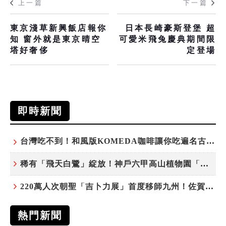
上一篇
下一篇
東京淺草新興飯店報你
日本長崎豪斯登堡 超
知 窗外就是東京晴空
可愛米飛兔慶典期間限
塔好奢侈
定登場
即時新聞
台灣吃不到！和風版KOMEDA咖啡讓你吃遍名古屋在地美食
稀有「飛天白鷺」綻放！神戶六甲高山植物園「鷺草」珍貴現身
220萬人次朝聖「吉卜力展」首度移師九州！佐賀站早鳥平日套票8/10搶先開賣
熱門新聞