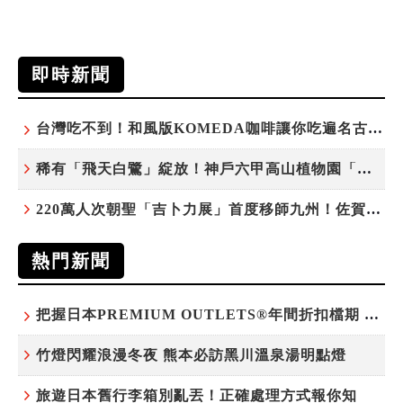
即時新聞
台灣吃不到！和風版KOMEDA咖啡讓你吃遍名古屋在地美食
稀有「飛天白鷺」綻放！神戶六甲高山植物園「鷺草」珍貴現身
220萬人次朝聖「吉卜力展」首度移師九州！佐賀站早鳥平日套票8/10搶先開賣
熱門新聞
把握日本PREMIUM OUTLETS®年間折扣檔期 越買越划算
竹燈閃耀浪漫冬夜 熊本必訪黑川溫泉湯明點燈
旅遊日本舊行李箱別亂丟！正確處理方式報你知