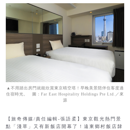
▲不用踏出房門就能欣賞東京晴空塔！早晚美景陪伴住客度過
住宿時光。 圖：Far East Hospitality Holdings Pte Ltd.／來
源
【旅奇傳媒/責任編輯-張語柔】東京觀光熱門景
點「淺草」又有新飯店開幕了！遠東鄉村飯店隸