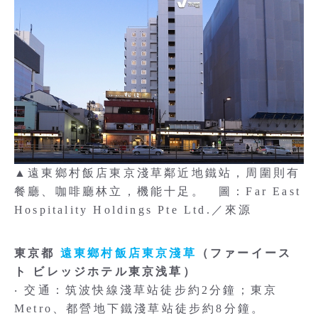
▲遠東鄉村飯店東京淺草鄰近地鐵站，周圍則有
餐廳、咖啡廳林立，機能十足。 圖：Far East
Hospitality Holdings Pte Ltd.／來源
東京都
遠東鄉村飯店東京淺草
（ファーイース
ト ビレッジホテル東京浅草）
‧ 交通：筑波快線淺草站徒步約2分鐘；東京
Metro、都營地下鐵淺草站徒步約8分鐘。