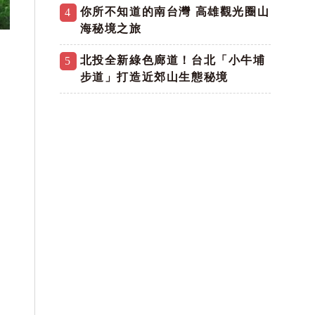
你所不知道的南台灣 高雄觀光圈山
4
海秘境之旅
北投全新綠色廊道！台北「小牛埔
5
步道」打造近郊山生態秘境