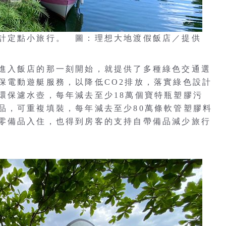
計定點小旅行。 圖：理想大地渡假飯店／提供
進入飯店的那一刻開始，就提供了多種綠色交通選
保電動遊艇服務，以降低CO2排放，落實綠色設計
環保濾水壺，每年減去至少18萬個寶特瓶塑膠污
品，可重複填裝，每年減去至少80萬條軟管塑膠料
零備品入住，也得到房客的支持自帶備品減少旅行