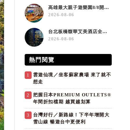
高雄最大親子遊樂園8/8開幕！30項設施免費玩、YOYO家族嗨翻暑假
2026-08-06
台北板橋馥華艾美酒店全新開幕 感官藝術策展打造旅居新風格
2026-08-06
熱門閱覽
雲遊仙境／坐客蘇家農場 來了就不
1
想走
把握日本PREMIUM OUTLETS®
2
年間折扣檔期 越買越划算
台灣好行／新路線！下半年增開大
3
雪山線 暢遊台中更便利