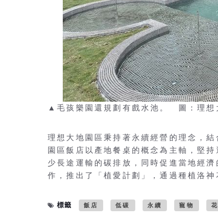
▲毛孩樂園還規劃有戲水池。 圖：理想
理想大地園區秉持著永續經營的理念，結
園區飯店以產地餐桌的概念為主軸，堅持
少長途運輸的碳排放，同時促進當地經濟
作，推出了「植愛計劃」，通過種植洛神
標籤
飯店
低碳
永續
寵物