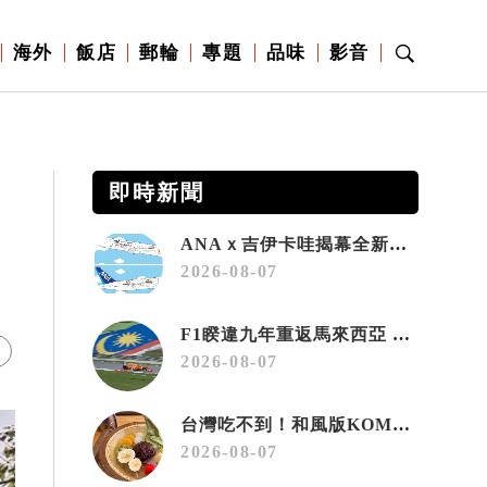
海外
飯店
郵輪
專題
品味
影音
即時新聞
ANAｘ吉伊卡哇揭幕全新彩繪機「Chiikawa JET」
2026-08-07
F1睽違九年重返馬來西亞 三大國際賽事打造10月運動旅遊熱潮 賽車、自行車、路跑同週登場
2026-08-07
台灣吃不到！和風版KOMEDA咖啡讓你吃遍名古屋在地美食
2026-08-07