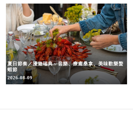
夏日節奏／漫遊瑞典～音樂、療癒桑拿、美味歡樂螯
蝦節
2026-08-09