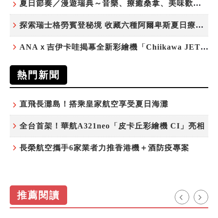
夏日節奏／漫遊瑞典～音樂、療癒桑拿、美味歡樂螯蝦節
探索瑞士格勞賓登秘境 收藏六種阿爾卑斯夏日療癒之旅
ANAｘ吉伊卡哇揭幕全新彩繪機「Chiikawa JET」
熱門新聞
直飛長灘島！搭乘皇家航空享受夏日海灘
全台首架！華航A321neo「皮卡丘彩繪機 CI」亮相
長榮航空攜手6家業者力推香港機＋酒防疫專案
推薦閱讀