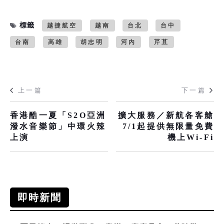
標籤
越捷航空
越南
台北
台中
台南
高雄
胡志明
河內
芹苴
上一篇
下一篇
香港酷一夏「S2O亞洲
擴大服務／新航各客艙
潑水音樂節」中環火辣
7/1起提供無限量免費
上演
機上Wi-Fi
即時新聞