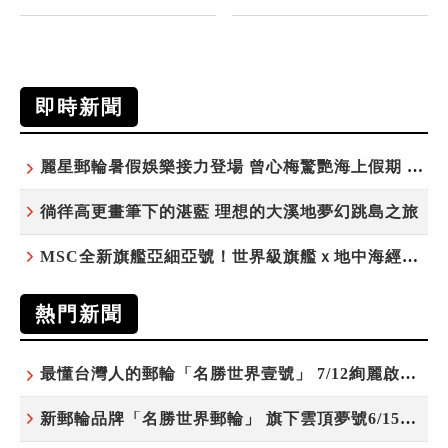
即時新聞
麗星郵輪暑假娛樂接力登場 曾心梅驚艷海上假期 康康、紀曉君領銜演出
徜徉高更畫筆下的湛藍 理想的大溪地夢幻跳島之旅
MSC全新旗艦亞細亞號！世界級旗艦ｘ地中海經典 最值得期待的歐洲遊輪之旅
熱門新聞
最懂台灣人的郵輪「名勝世界壹號」 7/12絢麗啟航 分齡娛樂夜未央
新郵輪品牌「名勝世界郵輪」 旗下雲頂夢號6/15開始營運