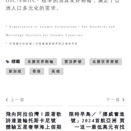
OIC/SMIIC* 標準的清真友好郵輪，滿足了亞
洲人口多元化的需求。
* Organisation of Islamic Cooperation / The Standards and
Metrology Institute for Islamic Countries
* 伊斯蘭合作組織／伊斯蘭國家標準與計量研究所
標籤
名勝世界郵輪
雲頂夢號
名勝世界壹號
新加坡
香港
高雄
上一篇
下一篇
飛向阿拉伯灣！跟著歌
限時早鳥／「挪威奮進
詩達遊輪托斯卡尼號
號」2024首航亞洲 買
體驗五星奢華海上假期
一送一最低萬元有找