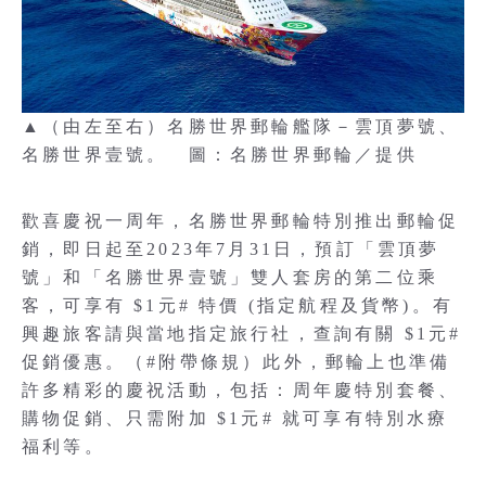
▲（由左至右）名勝世界郵輪艦隊－雲頂夢號、
名勝世界壹號。 圖：名勝世界郵輪／提供
歡喜慶祝一周年，名勝世界郵輪特別推出郵輪促
銷，即日起至2023年7月31日，預訂「雲頂夢
號」和「名勝世界壹號」雙人套房的第二位乘
客，可享有 $1元# 特價 (指定航程及貨幣)。有
興趣旅客請與當地指定旅行社，查詢有關 $1元#
促銷優惠。（#附帶條規）此外，郵輪上也準備
許多精彩的慶祝活動，包括：周年慶特別套餐、
購物促銷、只需附加 $1元# 就可享有特別水療
福利等。