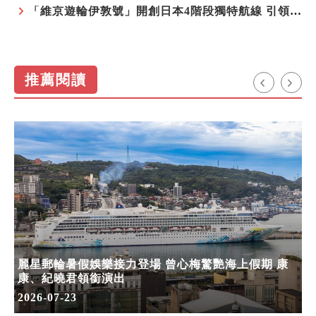
「維京遊輪伊敦號」開創日本4階段獨特航線 引領奢華旅遊新風尚
推薦閱讀
麗星郵輪暑假娛樂接力登場 曾心梅驚艷海上假期 康
康、紀曉君領銜演出
2026-07-23