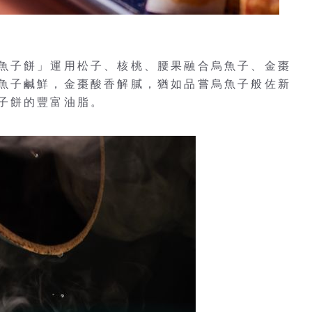
魚子餅」運用松子、核桃、腰果融合烏魚子、金棗
魚子鹹鮮，金棗酸香解膩，猶如品嘗烏魚子般佐新
子餅的豐富油脂。