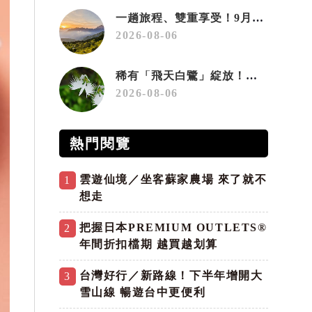
一趟旅程、雙重享受！9月住宿合歡山 順遊奧萬大10元優惠入園
2026-08-06
稀有「飛天白鷺」綻放！神戶六甲高山植物園「鷺草」珍貴現身
2026-08-06
熱門閱覽
雲遊仙境／坐客蘇家農場 來了就不
1
想走
把握日本PREMIUM OUTLETS®
2
年間折扣檔期 越買越划算
台灣好行／新路線！下半年增開大
3
雪山線 暢遊台中更便利