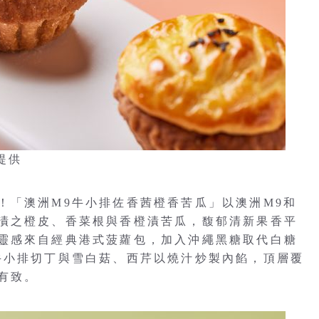
提供
！「澳洲M9牛小排佐香茜橙香苦瓜」以澳洲M9和
漬之橙皮、香菜根與香橙漬苦瓜，馥郁清新果香平
靈感來自經典港式菠蘿包，加入沖繩黑糖取代白糖
牛小排切丁與雪白菇、西芹以燒汁炒製內餡，頂層覆
有致。