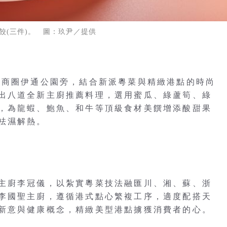
餃(三件)。 圖：玖尹／提供
江商圈伊通公園旁，結合新派粵菜與精緻港點的時尚
出八道全新主廚推薦料理，選用蜜瓜、綠蘆筍、綠
，為龍蝦、鮑魚、和牛等頂級食材美饌增添酸甜果
祛濕解熱。
主廚李冠儀，以紮實粵菜技法融匯川、湘、蘇、浙
李國聖主廚，遵循港式點心繁複工序，適度配搭天
新意與健康概念，精緻美型港點擄獲消費者的心。