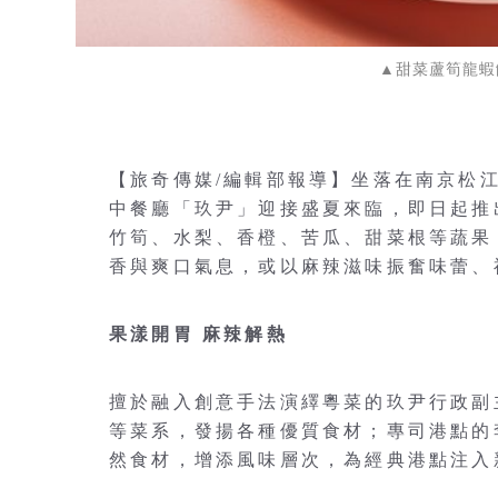
▲甜菜蘆筍龍蝦
【旅奇傳媒/編輯部報導】坐落在南京松
中餐廳「玖尹」迎接盛夏來臨，即日起推
竹筍、水梨、香橙、苦瓜、甜菜根等蔬果
香與爽口氣息，或以麻辣滋味振奮味蕾、
果漾開胃 麻辣解熱
擅於融入創意手法演繹粵菜的玖尹行政副
等菜系，發揚各種優質食材；專司港點的
然食材，增添風味層次，為經典港點注入