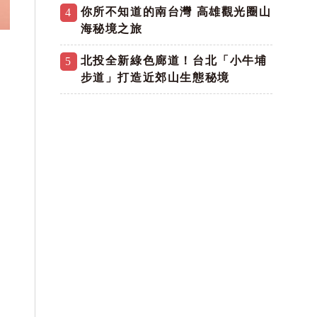
你所不知道的南台灣 高雄觀光圈山
4
海秘境之旅
北投全新綠色廊道！台北「小牛埔
5
步道」打造近郊山生態秘境