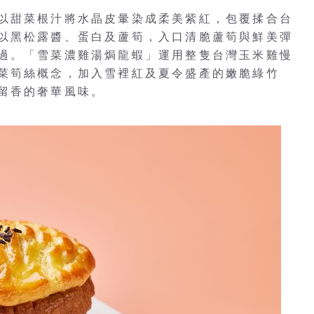
以甜菜根汁將水晶皮暈染成柔美紫紅，包覆揉合台
以黑松露醬、蛋白及蘆筍，入口清脆蘆筍與鮮美彈
過。「雪菜濃雞湯焗龍蝦」運用整隻台灣玉米雞慢
菜筍絲概念，加入雪裡紅及夏令盛產的嫩脆綠竹
留香的奢華風味。