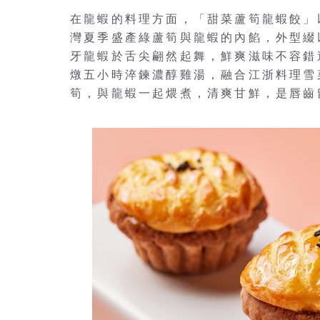
在龍蝦的料理方面，「甜菜蘆筍龍蝦餃」
灣夏季盛產綠蘆筍與龍蝦的內餡，外型綴
牙龍蝦於舌尖翩然起舞，鮮爽滋味不容錯
燉五小時淬鍊濃醇雞湯，融合江浙料理雪
筍，與龍蝦一起煨煮，清爽甘鮮，是唇齒