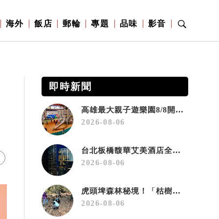
海外
飯店
郵輪
專題
品味
影音
即時新聞
高雄最大親子遊樂園8/8開幕！30項設施免費玩、YOYO家族嗨翻暑假
2026-08-06
台北板橋馥華艾美酒店全新開幕 感官藝術策展打造旅居新風格
2026-08-06
虎頭埤森林秘境！「枯樹籬步道」生態復育有成 走進大自然生命教室
2026-08-06