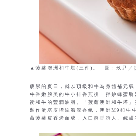
▲菠蘿澳洲和牛塔(三件)。 圖：玖尹／
疲累的夏日，就以頂級和牛為身體補元氣
牛香嫩腴美的牛小排香煎後，拌炒蜂蜜醃
衡和牛的豐潤油脂。「菠蘿澳洲和牛塔」
製作蛋塔皮增添溫潤香氣，澳洲M9和牛
蓋菠蘿皮香烤而成，入口酥香誘人、鹹甜