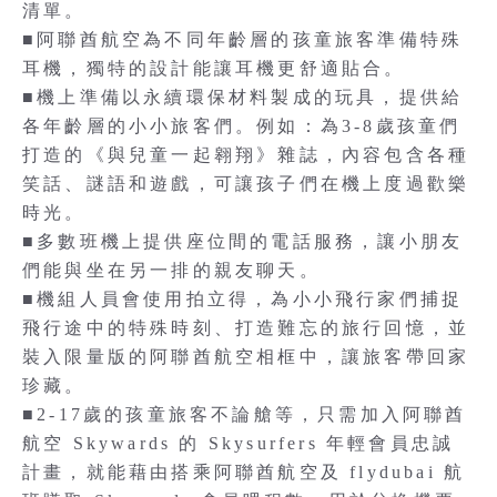
清單。
■阿聯酋航空為不同年齡層的孩童旅客準備特殊
耳機，獨特的設計能讓耳機更舒適貼合。
■機上準備以永續環保材料製成的玩具，提供給
各年齡層的小小旅客們。例如：為3-8歲孩童們
打造的《與兒童一起翱翔》雜誌，內容包含各種
笑話、謎語和遊戲，可讓孩子們在機上度過歡樂
時光。
■多數班機上提供座位間的電話服務，讓小朋友
們能與坐在另一排的親友聊天。
■機組人員會使用拍立得，為小小飛行家們捕捉
飛行途中的特殊時刻、打造難忘的旅行回憶，並
裝入限量版的阿聯酋航空相框中，讓旅客帶回家
珍藏。
■2-17歲的孩童旅客不論艙等，只需加入阿聯酋
航空 Skywards 的 Skysurfers 年輕會員忠誠
計畫，就能藉由搭乘阿聯酋航空及 flydubai 航