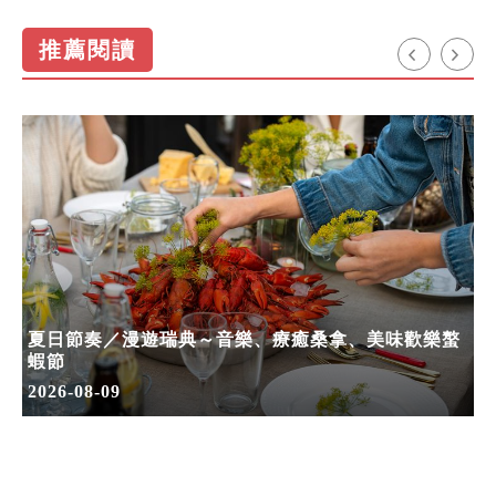
推薦閱讀
夏日節奏／漫遊瑞典～音樂、療癒桑拿、美味歡樂螯
蝦節
2026-08-09