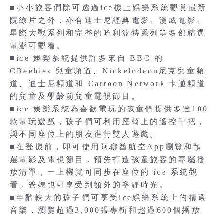
■小小旅客們除可透過ice機上娛樂系統觀賞最新
院線片之外，亦有迪士尼經典電影、漫威電影、
星際大戰系列和完整的哈利波特系列等多部精選
電影可觀看。
■ice 娛樂系統提供許多來自 BBC 的
CBeebies 兒童頻道、Nickelodeon尼克兒童頻
道、迪士尼頻道和 Cartoon Network 卡通頻道
的兒童及學齡前兒童電視節目。
■ice 娛樂系統為喜歡電玩的孩童們提供多達100
款電玩遊戲，孩子們可利用座椅上的遙控手把，
與不同座位上的朋友進行雙人遊戲。
■在登機前，即可使用阿聯酋航空App瀏覽和預
選電影及電視節目，預先打造孩童旅客的專屬播
放清單，一上機就可同步在座位的 ice 系統觀
看，爸媽也可享受到額外的寧靜時光。
■年齡較大的孩子們可享受ice娛樂系統上的精選
音樂，瀏覽超過3,000張專輯和超過600個播放