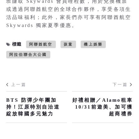
班賺取 Skywards 會員哩程數，用於兌換機票
或透過阿聯酋航空的全球合作夥伴，享受各項生
活品味福利；此外，家長們亦可享有阿聯酋航空
Skywards 獨家夏季優惠。
標籤
阿聯酋航空
孩童
機上娛樂
阿拉伯聯合大公國
上一篇
下一篇
BTS 防彈少年團加
好禮相贈／Alamo租車
持！江原特別自治道
10/31前遊美、加可獲
綻放韓國多元魅力
超商禮券