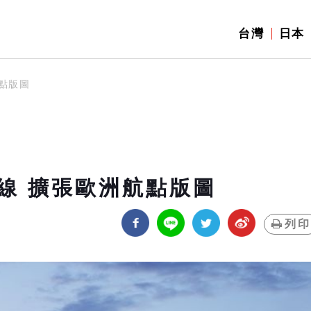
台灣
日本
點版圖
線 擴張歐洲航點版圖
列印