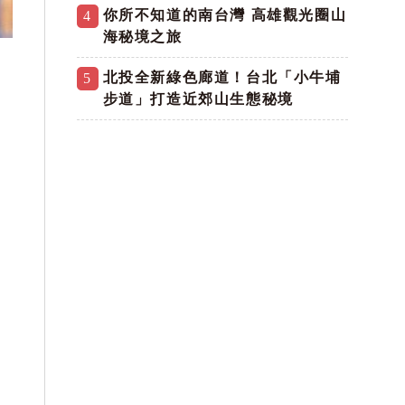
你所不知道的南台灣 高雄觀光圈山
4
海秘境之旅
北投全新綠色廊道！台北「小牛埔
5
步道」打造近郊山生態秘境