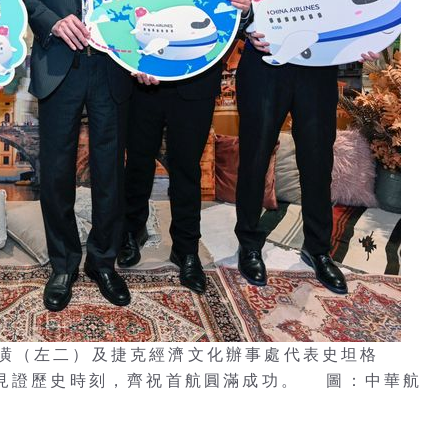
潢（左二）及捷克經濟文化辦事處代表史坦格
機門共同見證歷史時刻，齊祝首航圓滿成功。 圖：中華航