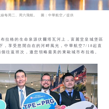
格航線每周二、周六飛航。 圖：中華航空／提供
克布拉格的生命泉源伏爾塔瓦河上，富麗堂皇城堡區
，享受悠閒自在的河畔風光，中華航空7/18起直
供兩個往返班次，邀您領略最美的東歐城市布拉格。