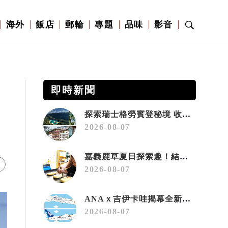
海外
飯店
郵輪
專題
品味
影音
即時新聞
探索瑞士格勞賓登秘境 收藏六種阿爾卑斯夏日療癒之旅
2026-08-07
嘉義鹿草夏日探索趣！結合科學、農場與自然的親子小旅行
2026-08-07
ANAｘ吉伊卡哇揭幕全新彩繪機「Chiikawa JET」
2026-08-07