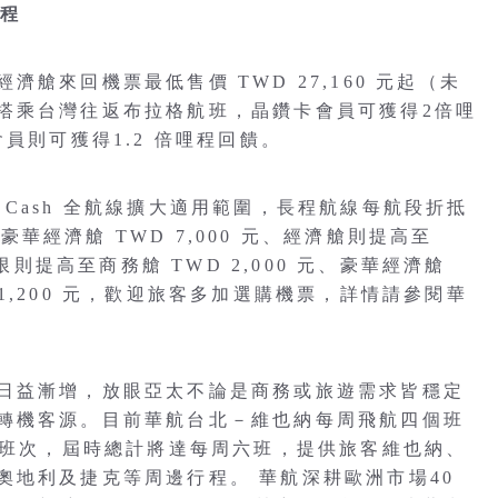
哩程
艙來回機票最低售價 TWD 27,160 元起（未
搭乘台灣往返布拉格航班，晶鑽卡會員可獲得2倍哩
員則可獲得1.2 倍哩程回饋。
nd Cash 全航線擴大適用範圍，長程航線每航段折抵
、豪華經濟艙 TWD 7,000 元、經濟艙則提高至
限則提高至商務艙 TWD 2,000 元、豪華經濟艙
D 1,200 元，歡迎旅客多加選購機票，詳情請參閱華
日益漸增，放眼亞太不論是商務或旅遊需求皆穩定
轉機客源。目前華航台北－維也納每周飛航四個班
個班次，屆時總計將達每周六班，提供旅客維也納、
奧地利及捷克等周邊行程。 華航深耕歐洲市場40