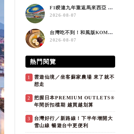
F1睽違九年重返馬來西亞 三大國際賽事打造10月運動旅遊熱潮 賽車、自行車、路跑同週登場
2026-08-07
台灣吃不到！和風版KOMEDA咖啡讓你吃遍名古屋在地美食
2026-08-07
熱門閱覽
雲遊仙境／坐客蘇家農場 來了就不
1
想走
把握日本PREMIUM OUTLETS®
2
年間折扣檔期 越買越划算
台灣好行／新路線！下半年增開大
3
雪山線 暢遊台中更便利