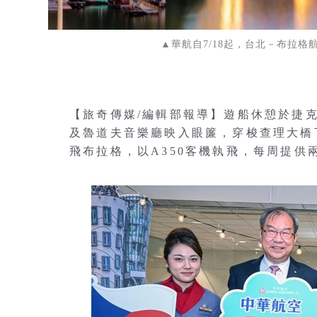
▲華航自7/18起，台北－布拉
【旅奇傳媒/編輯部報導】遊船休憩於捷
及魯道夫音樂廳映入眼簾，穿梭查理大橋下
飛布拉格，以A350客機執飛，每周提