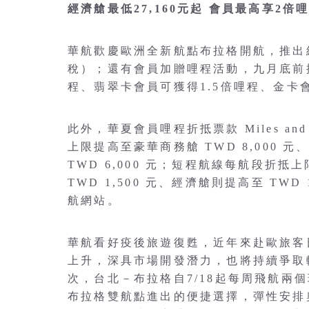
經濟艙最低27,160元起 會員最高享2倍
華航歡慶歐洲全新航點布拉格開航，推出經濟
稅）；還有會員加贈哩程活動，九月底前
程、翡翠卡會員可獲得1.5倍哩程、金卡會
此外，華夏會員哩程折抵票款 Miles a
上限提高至豪華商務艙 TWD 8,000 元
TWD 6,000 元；短程航線每航段折抵上
TWD 1,500 元、經濟艙則提高至 TW
航網站。
華航看好疫後旅遊復甦，近年來赴歐旅客
上升，深具市場開發潛力，也將持續爭取
次，台北－布拉格自7/18起每周飛航兩
布拉格雙航點進出的便捷選擇，彈性安排