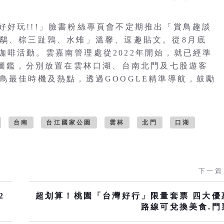
好玩!!!」臉書粉絲專頁會不定期推出「賞鳥趣談
彩鷸、棕三趾鶉、水雉」溫馨、逗趣貼文。從8月底
咖啡活動。雲嘉南管理處從2022年開始，就已經準
類圖鑑，分別放置在雲林口湖、台南北門及七股遊客
鳥最佳時機及熱點，透過GOOGLE精準導航，鼓勵
台南
台江國家公園
雲林
北門
口湖
下一篇
2
超划算！桃園「台灣好行」限量套票 四大優
路線可兌換美食.門