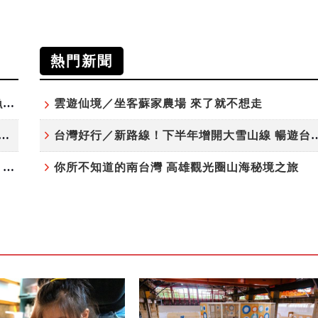
熱門新聞
「東北角外澳月夜」8/22-8/23浪漫登場 串聯五漁村、音樂、市集、火舞與慢旅共度夏夜
雲遊仙境／坐客蘇家農場 來了就不想走
夏日探索趣！結合科學、農場與自然的親子小旅行
台灣好行／新路線！下半年增開大雪
高雄最大親子遊樂園8/8開幕！30項設施免費玩、YOYO家族嗨翻暑假
你所不知道的南台灣 高雄觀光圈山海秘境之旅