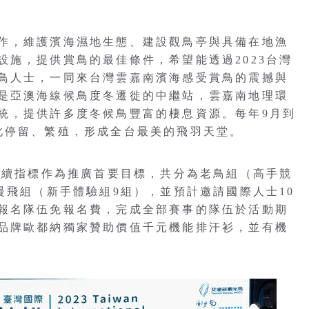
作，維護濱海濕地生態、建設觀鳥亭與具備在地漁
設施，提供賞鳥的最佳條件，希望能透過2023台灣
鳥人士，一同來台灣雲嘉南濱海感受賞鳥的震撼與
是亞澳海線候鳥度冬遷徙的中繼站，雲嘉南地理環
統，提供許多度冬候鳥豐富的棲息資源。每年9月到
此停留、繁殖，形成全台最美的飛羽天堂。
以永續指標作為推廣首要目標，共分為老鳥組（高手競
慢飛組（新手體驗組9組），並預計邀請國際人士10
報名隊伍免報名費，完成全部賽事的隊伍於活動期
品牌歐都納獨家贊助價值千元機能排汗衫，並有機