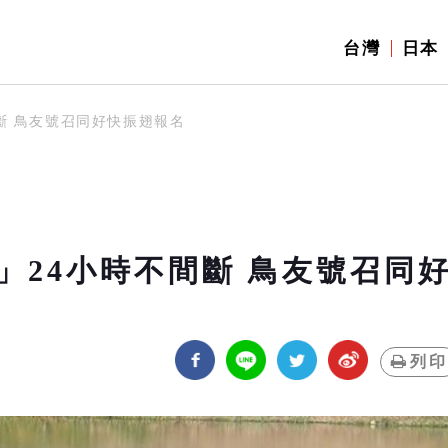
台灣
日本
斷 鳥友號召同好快振翅報名
」24小時不間斷 鳥友號召同
列印