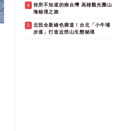
你所不知道的南台灣 高雄觀光圈山
4
海秘境之旅
北投全新綠色廊道！台北「小牛埔
5
步道」打造近郊山生態秘境