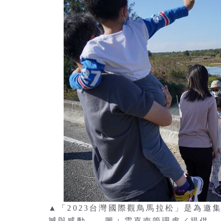
▲「2023台灣國際觀鳥馬拉松」是為
撼與感動。 圖：雲嘉南管理處／提供