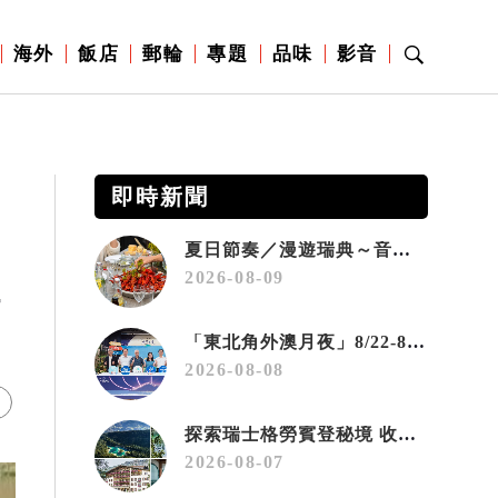
海外
飯店
郵輪
專題
品味
影音
即時新聞
夏日節奏／漫遊瑞典～音樂、療癒桑拿、美味歡樂螯蝦節
2026-08-09
好
「東北角外澳月夜」8/22-8/23浪漫登場 串聯五漁村、音樂、市集、火舞與慢旅共度夏夜
2026-08-08
探索瑞士格勞賓登秘境 收藏六種阿爾卑斯夏日療癒之旅
2026-08-07