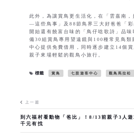
此外，為讓賞鳥更生活化，在「雲嘉南，好
—這些鳥事」及88節鳥界三大好爸爸「
開始還有饒富台味的「鳥仔唸歌詩」品味
備30組賞鳥專用望遠鏡與100種常見鳥
中心提供免費借用，同時逐步建立14個賞
親子來場輕鬆的觀鳥小旅行。
標籤
賞鳥
七股遊客中心
觀鳥馬拉松
上一篇
到六福村看動物「爸比」！8/13前親子3人遊
千元有找