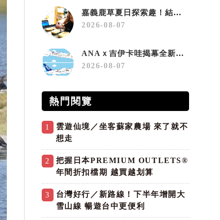
嘉義鹿草夏日探索趣！結合科學、農場與自然的親子小旅行
2026-08-07
ANAｘ吉伊卡哇揭幕全新彩繪機「Chiikawa JET」
2026-08-07
熱門閱覽
雲遊仙境／坐客蘇家農場 來了就不
1
想走
把握日本PREMIUM OUTLETS®
2
年間折扣檔期 越買越划算
台灣好行／新路線！下半年增開大
3
雪山線 暢遊台中更便利