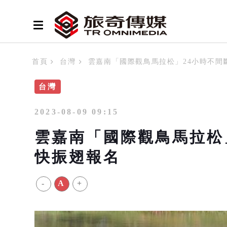
首頁
台灣
雲嘉南「國際觀鳥馬拉松」24小時不間
台灣
2023-08-09 09:15
雲嘉南「國際觀鳥馬拉松
快振翅報名
-
A
+