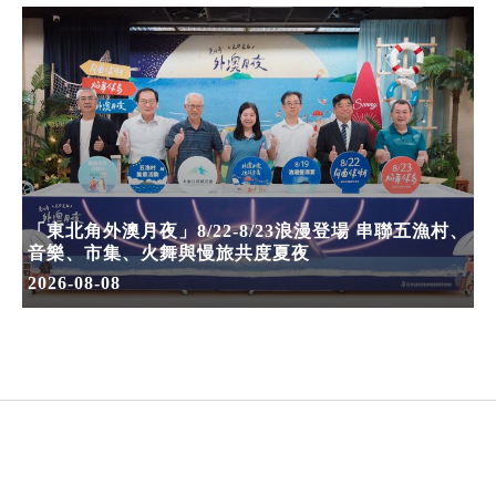
「東北角外澳月夜」8/22-8/23浪漫登場 串聯五漁村、
音樂、市集、火舞與慢旅共度夏夜
2026-08-08