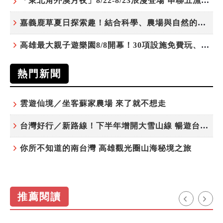
「東北角外澳月夜」8/22-8/23浪漫登場 串聯五漁村、音樂、市集、火舞與慢旅共度夏夜
嘉義鹿草夏日探索趣！結合科學、農場與自然的親子小旅行
高雄最大親子遊樂園8/8開幕！30項設施免費玩、YOYO家族嗨翻暑假
熱門新聞
雲遊仙境／坐客蘇家農場 來了就不想走
台灣好行／新路線！下半年增開大雪山線 暢遊台中更便利
你所不知道的南台灣 高雄觀光圈山海秘境之旅
推薦閱讀