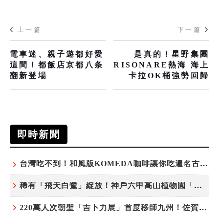
上一篇
下一篇
電車迷、親子遊都好愛
是真的！星野集團
這間！都飯店京都八条
RISONARE熱海 海上
翻新登場
卡拉OK桶強勢回歸
即時新聞
台灣吃不到！和風版KOMEDA咖啡讓你吃遍名古屋在地美食
稀有「飛天白鷺」綻放！神戶六甲高山植物園「鷺草」珍貴現身
220萬人次朝聖「吉卜力展」首度移師九州！佐賀站早鳥平日套票8/10搶先開賣