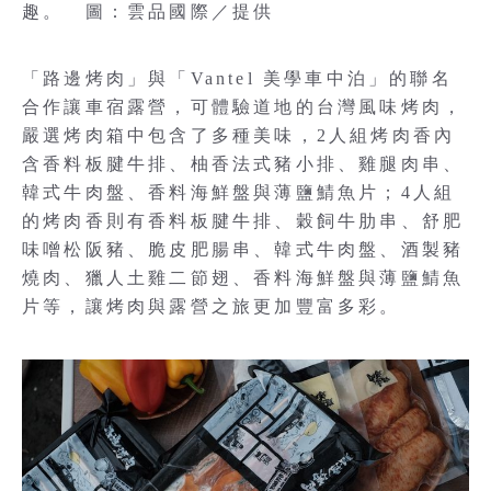
趣。 圖：雲品國際／提供
「路邊烤肉」與「Vantel 美學車中泊」的聯名
合作讓車宿露營，可體驗道地的台灣風味烤肉，
嚴選烤肉箱中包含了多種美味，2人組烤肉香內
含香料板腱牛排、柚香法式豬小排、雞腿肉串、
韓式牛肉盤、香料海鮮盤與薄鹽鯖魚片；4人組
的烤肉香則有香料板腱牛排、穀飼牛肋串、舒肥
味噌松阪豬、脆皮肥腸串、韓式牛肉盤、酒製豬
燒肉、獵人土雞二節翅、香料海鮮盤與薄鹽鯖魚
片等，讓烤肉與露營之旅更加豐富多彩。