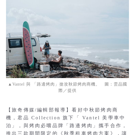
▲Vantel 與 「路邊烤肉」搶攻秋節烤肉商機。 圖：雲品國
際／提供
【旅奇傳媒/編輯部報導】看好中秋節烤肉商
機，君品 Collection 旗下「 Vantel 美學車中
泊」，與烤肉必嚐品牌「路邊烤肉」攜手合作，
推出三款期間限定的《秋季租車烤肉方案》，讓