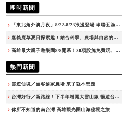
即時新聞
「東北角外澳月夜」8/22-8/23浪漫登場 串聯五漁村、音樂、市集、火舞與慢旅共度夏夜
嘉義鹿草夏日探索趣！結合科學、農場與自然的親子小旅行
高雄最大親子遊樂園8/8開幕！30項設施免費玩、YOYO家族嗨翻暑假
熱門新聞
雲遊仙境／坐客蘇家農場 來了就不想走
台灣好行／新路線！下半年增開大雪山線 暢遊台中更便利
你所不知道的南台灣 高雄觀光圈山海秘境之旅