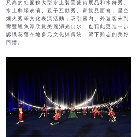
尺高的紅面鴨大型水上裝置藝術展品和水舞秀、
水上劇場表演、親子互動秀、家族見面會、星空
煙火秀等文化表演活動，吸引國內、外遊客來到
壽豐鯉魚潭欣賞美麗湖光山水，也藉此更進一步
認識花蓮在地多元文化與傳統，留下難忘的美好
回憶。