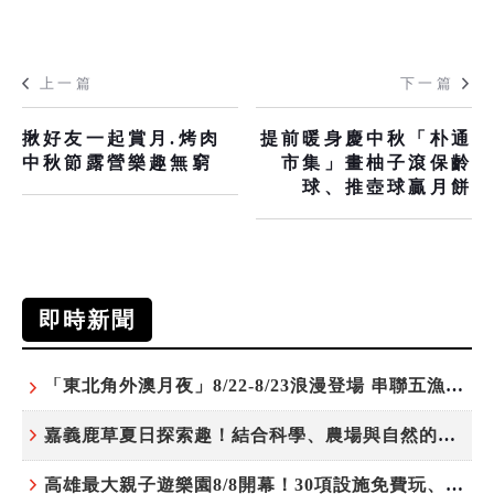
上一篇
下一篇
揪好友一起賞月.烤肉
提前暖身慶中秋「朴通
中秋節露營樂趣無窮
市集」畫柚子滾保齡
球、推壺球贏月餅
即時新聞
「東北角外澳月夜」8/22-8/23浪漫登場 串聯五漁村、音樂、市集、火舞與慢旅共度夏夜
嘉義鹿草夏日探索趣！結合科學、農場與自然的親子小旅行
高雄最大親子遊樂園8/8開幕！30項設施免費玩、YOYO家族嗨翻暑假