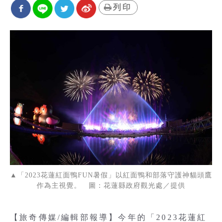
列印
▲「2023花蓮紅面鴨FUN暑假」以紅面鴨和部落守護神貓頭鷹
作為主視覺。 圖：花蓮縣政府觀光處／提供
【旅奇傳媒/編輯部報導】今年的「2023花蓮紅