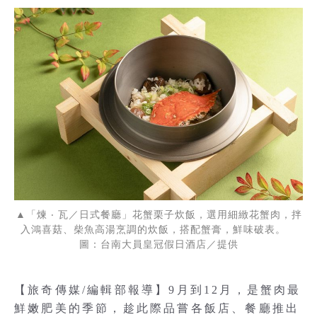
▲「煉 ‧ 瓦／日式餐廳」花蟹栗子炊飯，選用細緻花蟹肉，拌
入鴻喜菇、柴魚高湯烹調的炊飯，搭配蟹膏，鮮味破表。
圖：台南大員皇冠假日酒店／提供
【旅奇傳媒/編輯部報導】9月到12月，是蟹肉最
鮮嫩肥美的季節，趁此際品嘗各飯店、餐廳推出