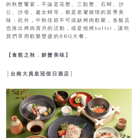
的秋蟹饗宴，不論是花蟹、三點蟹、石蟳、沙
公、沙母、處女蟳等，都是老饕鍾情的當季美
味；此外，中秋佳節不可或缺烤肉歡聚，各飯店
也推出烤肉賞月的活動，或是燒烤buffet，讓吃
貨們享用歡樂豐盛的BBQ大餐。
【食慾之秋．鮮蟹美味】
│台南大員皇冠假日酒店│