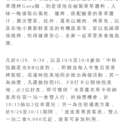
草燻烤Gaea雞，則是浸泡在秘製香草醬料，入
味一晚後取出風乾、爐烤，搭配酸香的香草醬
汁，層次豐富。此外，還有山豬肉、烤香魚，以
及在地小農新鮮直送的有機蔬菜等，皆以低碳環
保燒烤，吃得健康安心，全家一起享受美食無負
擔。
凡於9/29、9/30，以及10/6至10/8參加「中秋
悦圓星光BBQ派對」，即贈送每人半隻百里香
烤龍蝦。花蓮秧悦美地同步推出兩個活動，其一
為抽獎，凡露臉拍照IG、FB打卡公開秧悦美
地，@2位好友，即可獲得「水景薰衣草卡班納
套房住宿一泊一食雙人行」的抽獎機會，於
10/15抽出2位幸運兒；另一為住宿優惠方案，
於9/26至10/11期間，「迷迭香尊貴客房」雙人
一泊二食9,600元起，遊客可多加利用。