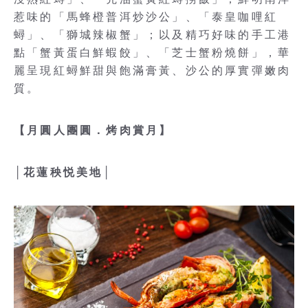
惹味的「馬蜂橙普洱炒沙公」、「泰皇咖哩紅
蟳」、「獅城辣椒蟹」；以及精巧好味的手工港
點「蟹黃蛋白鮮蝦餃」、「芝士蟹粉燒餅」，華
麗呈現紅蟳鮮甜與飽滿膏黃、沙公的厚實彈嫩肉
質。
【月圓人團圓．烤肉賞月】
│花蓮秧悦美地│