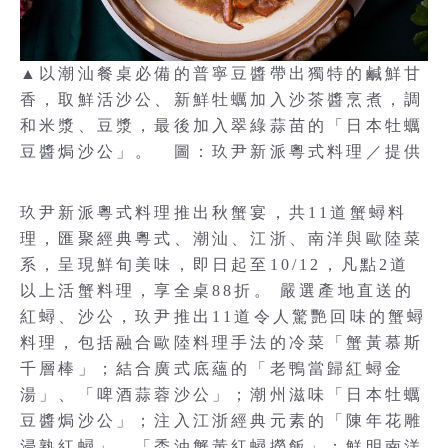
▲以潮汕餐桌必備的普寧豆醬帶出獨特的鹹鮮甘
香，取鮮活沙公、新鮮牡蠣加入沙茶醬烹煮，調
和米漿、豆漿，最後加入翠綠蒜苗的「日本牡蠣
豆醬焗沙公」。 圖：玖尹新派粵式料理／提供
玖尹新派粵式料理推出秋蟹宴，共11道蟹蟳料
理，匯聚經典粵式、潮汕、江浙、南洋與歐陸菜
系，呈現鮮旬美味，即日起至10/12，凡點2道
以上活蟹料理，享全桌88折。 嚴選產地直送的
紅蟳、沙公，玖尹推出11道令人驚艷回味的蟹蟳
料理，包括融合歐陸料理手法的冷菜「蟹黃慕斯
千層棒」；結合廣式底蘊的「老鴨當歸紅蟳金
湯」、「啤酒蒜蓉沙公」；潮州滋味「日本牡蠣
豆醬焗沙公」；注入江浙經典元素的「陳年花雕
浸熟紅蟳」、「禿油蟹黃紅蟳撈飯」；鮮明南洋