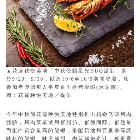
▲花蓮秧悦美地「中秋悦圓星光BBQ派對」將
於9/29、9/30，以及10/6至10/8期間登場，凡
參加者即贈每人半隻百里香烤龍蝦(示意圖)。
圖：花蓮秧悦美地／提供
今年中秋節花蓮秧悦美地特別推出精緻低碳烤肉
體驗，烤肉菜單選用低脂肪、低膽固醇、低熱量
而蛋白質含量高的龍蝦，搭配奶油和百里香等調
味料的龍蝦，味道鮮甜、肉質鮮嫩多汁；獨家香