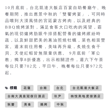
10月底前，台北凱達大飯店百宴自助餐廳午、晚
餐期間，推出應景中秋的「雙饗烤宴」，可同時
品嚐到大漠風情的宮廷蒙古烤肉，以及經典的
BBQ燒烤派對，滿足食客大口吃肉的渴望，霸
氣的現切爐烤肋眼牛排搭配營養的爐烤繽紛時
蔬，以及鮮甜肥美的蔥油照燒牡蠣，菜色相當豐
富。週末前往用餐，美味再升級，炙燒生食干
貝、天使紅蝦皆無限量供應。 9月底前「軍公
教」獨享8折優惠，出示相關證件，週六下午茶
每位只要702元，平日午、晚餐每位只要972元
起。
標籤
花蓮
台南
台北
台北凱達大飯店
台南大員皇冠假日酒店
玖尹
秧悅美地度假酒店
秋蟹
美食
燒烤
中秋