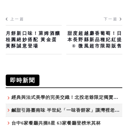
上一篇
下一篇
月餅新口味！萊姆酒釀
甜度超越麝香葡萄！日
桂圓絕妙搭配 黃金蛋
本長野縣新品種妃紅提
黃酥誠意登場
® 微風超市限期販售
即時新聞
經典與法式美學的完美交織！北投老爺限定獨賣「泉月菠蘿映心」中秋禮盒
鹹甜引路臺南味 半世紀「一味香餅家」讓灣裡老街散發餅香
台中6家餐廳共摘8星 63家餐廳登榜米其林