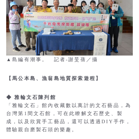
▲島編有潮事。 記者-謝旻蒨／攝
【馬公本島、漁翁島地質探索遊程】
◆ 雅輪文石陳列館
「雅輪文石」館內收藏數以萬計的文石藝品，為
台灣第1間文石館，可在此瞭解文石歷史、製
成，以及欣賞手工藝品，還可以透過DIY手作，
體驗親自磨製石頭的樂趣。