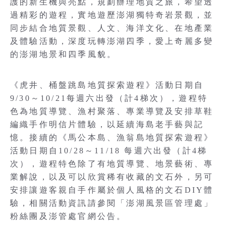
護的新生機與亮點，規劃辦理地質之旅，希望透
過精彩的遊程，實地遊歷澎湖獨特奇岩景觀，並
同步結合地質景觀、人文、海洋文化、在地產業
及體驗活動，深度玩轉澎湖四季，愛上奇麗多變
的澎湖地景和四季風貌。
《虎井、桶盤跳島地質探索遊程》活動日期自
9/30～10/21每週六出發（計4梯次），遊程特
色為地質導覽、漁村聚落、專業導覽及安排草鞋
編織手作明信片體驗，以延續海島老手藝與記
憶。接續的《馬公本島、漁翁島地質探索遊程》
活動日期自10/28～11/18 每週六出發（計4梯
次），遊程特色除了有地質導覽、地景藝術、專
業解說，以及可以欣賞稀有收藏的文石外，另可
安排讓遊客親自手作屬於個人風格的文石DIY體
驗，相關活動資訊請參閱「澎湖風景區管理處」
粉絲團及澎管處官網公告。