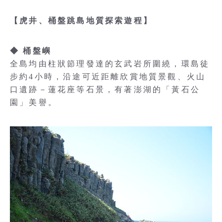
【虎井、桶盤跳島地質探索遊程】
◆ 桶盤嶼
全島均由柱狀節理發達的玄武岩所圍繞，環島徒
步約4小時，沿途可近距離欣賞地質景觀、火山
口遺跡－蓮花座等石景，有著澎湖的「黃石公
園」美譽。