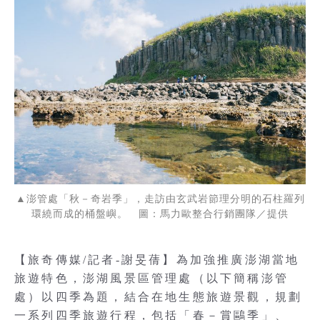
▲澎管處「秋－奇岩季」，走訪由玄武岩節理分明的石柱羅列
環繞而成的桶盤嶼。 圖：馬力歐整合行銷團隊／提供
【旅奇傳媒/記者-謝旻蒨】為加強推廣澎湖當地
旅遊特色，澎湖風景區管理處（以下簡稱澎管
處）以四季為題，結合在地生態旅遊景觀，規劃
一系列四季旅遊行程，包括「春－賞鷗季」、