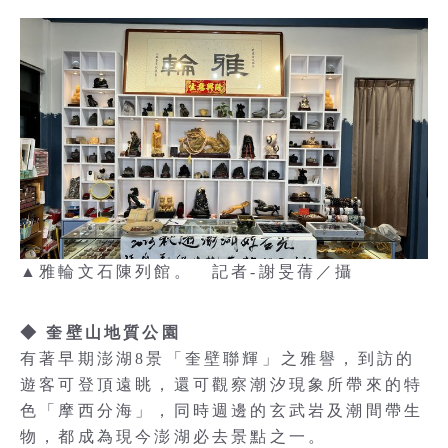
▲雅輪文石陳列館。 記者-謝旻蒨／攝
◆ 奎壁山地質公園
有著早期澎湖8景「奎壁聯輝」之雅譽，到訪的
遊客可登頂遠眺，還可觀察潮汐現象所帶來的特
色「摩西分海」，同時週邊的玄武岩及潮間帶生
物，都成為現今澎湖必去景點之一。