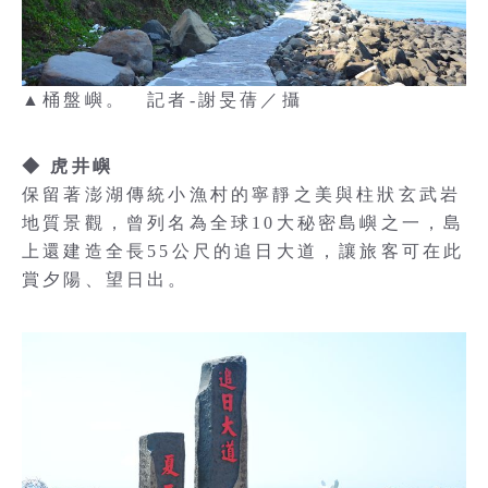
▲桶盤嶼。 記者-謝旻蒨／攝
◆ 虎井嶼
保留著澎湖傳統小漁村的寧靜之美與柱狀玄武岩
地質景觀，曾列名為全球10大秘密島嶼之一，島
上還建造全長55公尺的追日大道，讓旅客可在此
賞夕陽、望日出。