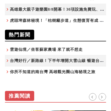
高雄最大親子遊樂園8/8開幕！30項設施免費玩、YOYO家族嗨翻暑假
虎頭埤森林秘境！「枯樹籬步道」生態復育有成 走進大自然生命教室
熱門新聞
雲遊仙境／坐客蘇家農場 來了就不想走
台灣好行／新路線！下半年增開大雪山線 暢遊台中更便利
你所不知道的南台灣 高雄觀光圈山海秘境之旅
推薦閱讀