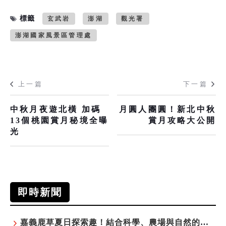
標籤
玄武岩
澎湖
觀光署
澎湖國家風景區管理處
上一篇
下一篇
中秋月夜遊北橫 加碼
月圓人團圓！新北中秋
13個桃園賞月秘境全曝
賞月攻略大公開
光
即時新聞
嘉義鹿草夏日探索趣！結合科學、農場與自然的親子小旅行