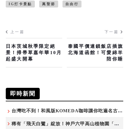
IG打卡景點
萬聖節
自由行
上一篇
下一篇
日本茨城秋季限定絕
泰國平價連鎖飯店插旗
景！掃帚草嘉年華10月
北海道函館！可愛綿羊
起盛大開幕
陪你睡
即時新聞
台灣吃不到！和風版KOMEDA咖啡讓你吃遍名古屋在地美食
稀有「飛天白鷺」綻放！神戶六甲高山植物園「鷺草」珍貴現身