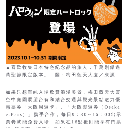
▲喜歡收集日本特色紀念品的旅人，千萬別錯過
萬聖節限定版本。 圖：梅田藍天大廈／來源
如果只想單純入場欣賞浪漫美景，梅田藍天大廈
空中庭園展望台有和結合交通與觀光景點魅力優
惠票券「大阪周遊卡」、「大阪樂遊券（Osaka
e-Pass）」攜手合作，每日9：30～16：00出示
票劵就能免費入場，如果在16點後則能享有門票