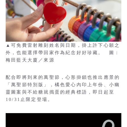
▲可免費雷射雕刻姓名與日期，掛上許下心願之
外，也能選擇帶回家作為紀念好好珍藏。 圖：
梅田藍天大廈／來源
配合即將到來的萬聖節，心形掛鎖也推出應景的
「萬聖節特別版」，橘色愛心內印上年份、小幽
靈圖案與不給糖就搗蛋的經典標語，即日起至
10/31止限定登場。