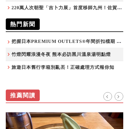
220萬人次朝聖「吉卜力展」首度移師九州！佐賀站早鳥平日套票8/10搶先開賣
熱門新聞
把握日本PREMIUM OUTLETS®年間折扣檔期 越買越划算
竹燈閃耀浪漫冬夜 熊本必訪黑川溫泉湯明點燈
旅遊日本舊行李箱別亂丟！正確處理方式報你知
推薦閱讀