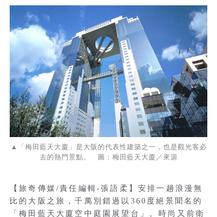
▲「梅田藍天大廈」是大阪的代表性建築之一，也是觀光客必
去的熱門景點。 圖：梅田藍天大廈／來源
【旅奇傳媒/責任編輯-張語柔】安排一趟浪漫無
比的大阪之旅，千萬別錯過以360度絕景聞名的
「梅田藍天大廈空中庭園展望台」。時尚又前衛