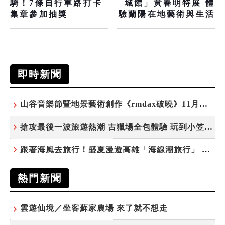
騎！7條自行車路打卡
城館」黃春明特展 體
集章參加抽獎
驗蘭陽在地藝術與生活
即時新聞
山谷音樂節暨地景藝術創作《rmdax破曉》11月花蓮銅門登場
搶攻最後一波旅遊熱潮 古獵場全包體驗 玩到小笠原夜遊觀星
跟著海風去旅行！盛夏漫遊高雄「海線潮旅行」 五大主題遊程探索漁村魅力
熱門新聞
雲遊仙境／坐客蘇家農場 來了就不想走