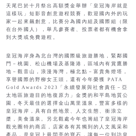
天尾巴於十月祭出高額獎金舉辦「皇冠海岸就是
這樣玩」短影音創意遊程競賽，歡迎國內外的玩
家一起來飆創意，比賽分為國內組及國際組（限
在台外國人），舉凡參賽者、投票者都有機會拿
到大獎或免費遊程。
皇冠海岸身為北台灣的國際級旅遊勝地，緊鄰國
門－桃園、松山機場及基隆港，區域內有賞鷹勝
地－觀音山，浪漫海灣，極北點－富貴角燈塔，
享譽國際的野柳女王頭，還有今年榮獲 PATA
Gold Awards 2023「永續發展與社會責任－亞
太地區旅遊目的地復原力」金獎的和平島地質公
園，冬天最佳的選擇金山萬里溫泉，豐富多樣的
皇冠海岸，具有自然地景、人文生態、衝浪立
槳，美食溫泉。另北觀處今年也籌組了皇冠海岸
觀光圈特約商店，店家各有其獨到的人文風采和
產品，是皇冠上最閃亮的寶石，讓每一位到訪皇