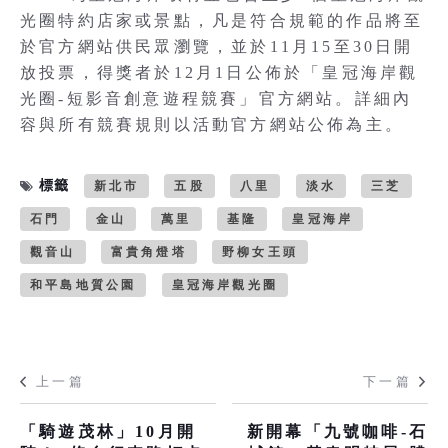
光圈特約店家或景點，凡是符合規範的作品將至
於官方網站供民眾瀏覽，並於11月15至30日開
放投票，得獎者於12月1日公佈於「皇冠海岸觀
光圈-短影音創意遊程競賽」官方網站。詳細內
容與所有競賽規則以活動官方網站公佈為主。
標籤
新北市
五股
八里
淡水
三芝
石門
金山
萬里
基隆
皇冠海岸
觀音山
富貴角燈塔
野柳女王頭
和平島地質公園
皇冠海岸觀光圈
上一篇
下一篇
「騎遊茂林」10月開
新開幕「九號咖啡-石