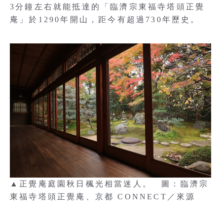
3分鐘左右就能抵達的「臨濟宗東福寺塔頭正覺
庵」於1290年開山，距今有超過730年歷史。
▲正覺庵庭園秋日楓光相當迷人。 圖：臨濟宗
東福寺塔頭正覺庵、京都 CONNECT／來源