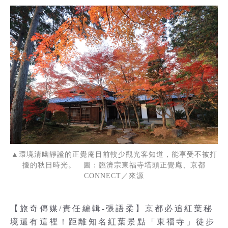
▲環境清幽靜謐的正覺庵目前較少觀光客知道，能享受不被打
擾的秋日時光。 圖：臨濟宗東福寺塔頭正覺庵、京都
CONNECT／來源
【旅奇傳媒/責任編輯-張語柔】京都必追紅葉秘
境還有這裡！距離知名紅葉景點「東福寺」徒步