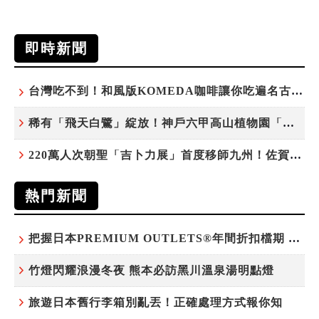
即時新聞
台灣吃不到！和風版KOMEDA咖啡讓你吃遍名古屋在地美食
稀有「飛天白鷺」綻放！神戶六甲高山植物園「鷺草」珍貴現身
220萬人次朝聖「吉卜力展」首度移師九州！佐賀站早鳥平日套票8/10搶先開賣
熱門新聞
把握日本PREMIUM OUTLETS®年間折扣檔期 越買越划算
竹燈閃耀浪漫冬夜 熊本必訪黑川溫泉湯明點燈
旅遊日本舊行李箱別亂丟！正確處理方式報你知