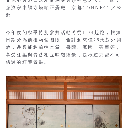
▲也能透過日式木窗感受另類禪意之美。 圖：
臨濟宗東福寺塔頭正覺庵、京都CONNECT／來
源
今年度的秋季特別參拜活動將從11/3起跑，根據
日期分為前後兩個階段，合計起來僅26天對外開
放，遊客能夠前往本堂、書院、庭園、茶室等，
享受紅葉與青苔相互映襯絕景，是秋遊京都不可
錯過的紅葉景點。