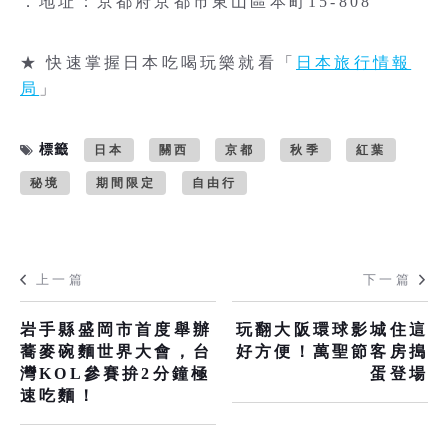
．地址：京都府京都市東山區本町15-808
★ 快速掌握日本吃喝玩樂就看「
日本旅行情報
局
」
標籤
日本
關西
京都
秋季
紅葉
秘境
期間限定
自由行
上一篇
下一篇
岩手縣盛岡市首度舉辦
玩翻大阪環球影城住這
蕎麥碗麵世界大會，台
好方便！萬聖節客房搗
灣KOL參賽拚2分鐘極
蛋登場
速吃麵！