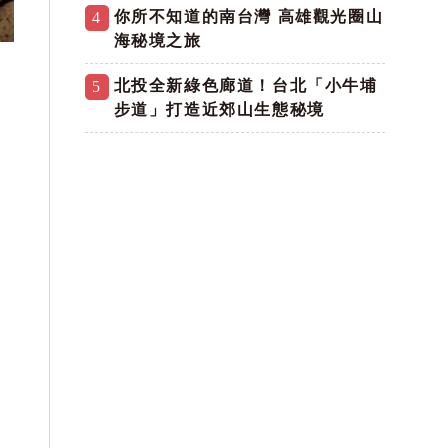
你所不知道的南台灣 高雄觀光圈山
4
海秘境之旅
北投全新綠色廊道！台北「小牛埔
5
步道」打造近郊山生態秘境