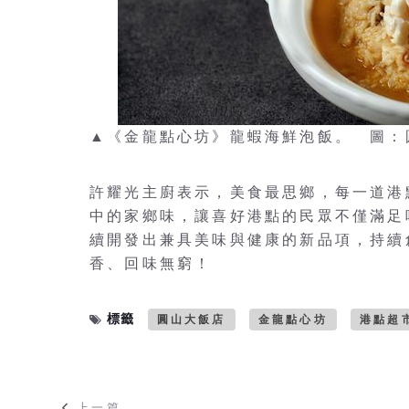
▲《金龍點心坊》龍蝦海鮮泡飯。 圖：
許耀光主廚表示，美食最思鄉，每一道港
中的家鄉味，讓喜好港點的民眾不僅滿足
續開發出兼具美味與健康的新品項，持續
香、回味無窮！
標籤
圓山大飯店
金龍點心坊
港點超
上一篇