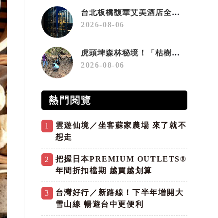
台北板橋馥華艾美酒店全新開幕 感官藝術策展打造旅居新風格
2026-08-06
虎頭埤森林秘境！「枯樹籬步道」生態復育有成 走進大自然生命教室
2026-08-06
熱門閱覽
雲遊仙境／坐客蘇家農場 來了就不
1
想走
把握日本PREMIUM OUTLETS®
2
年間折扣檔期 越買越划算
台灣好行／新路線！下半年增開大
3
雪山線 暢遊台中更便利