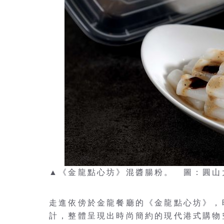
▲《金龍點心坊》混醬腸粉。 圖：圓山
走進依傍於金龍餐廳的《金龍點心坊》，
計，整體呈現出時尚簡約的現代港式購物