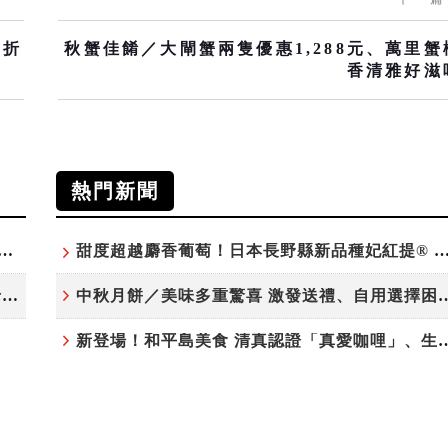
5折
秋蟹佳餚／大閘蟹兩隻優惠1,288元、萬里蟹
香清雅好滋
熱門新聞
學的完美交織！北投老爺限定獨賣「泉月菠蘿映心」中秋禮盒
甜度超越麝香葡萄！日本長野縣新品種妃紅提® 微風超市
鹹甜引路臺南味 半世紀「一味香餅家」讓灣裡老街散發餅香
中秋月餅／美味多重驚喜 激發送
新登場！和平島美食 清真認證「真愛咖