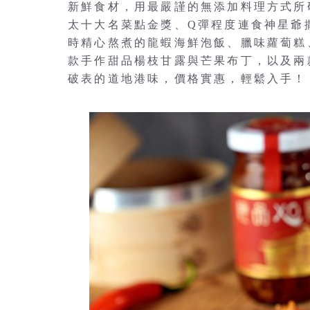
新鮮食材，用最嚴謹的無添加料理方式所
太十大名菜點金獎、Q彈程度連食神星爺
時精心熬煮的龍蝦海鮮泡飯、臘味蘿蔔糕
款手作甜品楊枝甘露與芒果布丁，以及兩款
破表的道地港味，價格實惠，輕鬆入手！