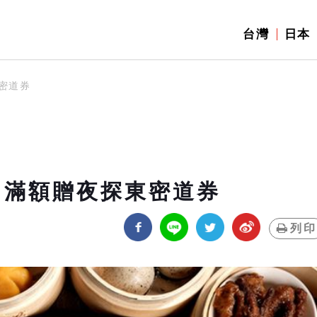
台灣
日本
密道券
 滿額贈夜探東密道券
列印