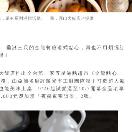
幕，還有系列滿額活動。 圖：圓山大飯店／提供
忘、垂涎三尺的金龍餐廳港式點心，再也不用煩惱訂
嚐！
大飯店推出全台第一家五星港點超市《金龍點心
服務，由亞洲名廚許耀光率主廚團隊親手打造超人氣
能美味上桌！9/26起試營運至10/7開幕全品項享
費滿3,000元即加贈「夜探東密道券」2張。