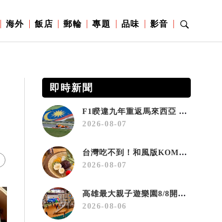
海外
飯店
郵輪
專題
品味
影音
即時新聞
F1睽違九年重返馬來西亞 三大國際賽事打造10月運動旅遊熱潮 賽車、自行車、路跑同週登場
2026-08-07
台灣吃不到！和風版KOMEDA咖啡讓你吃遍名古屋在地美食
2026-08-07
高雄最大親子遊樂園8/8開幕！30項設施免費玩、YOYO家族嗨翻暑假
2026-08-06