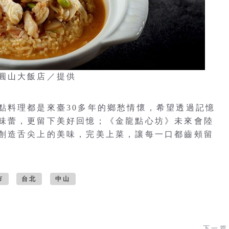
圓山大飯店／提供
點料理都是來臺30多年的鄉愁情懷，希望透過記憶
味蕾，更留下美好回憶；《金龍點心坊》未來會陸
創造舌尖上的美味，完美上菜，讓每一口都齒頰留
市
台北
中山
下一篇