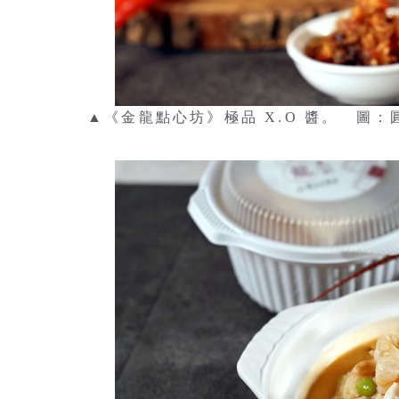
▲《金龍點心坊》極品 X.O 醬。 圖