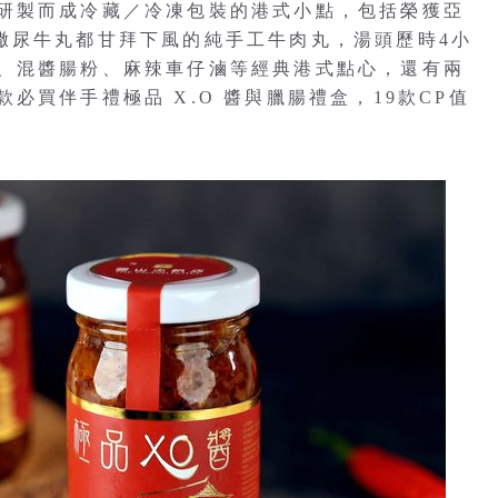
研製而成冷藏／冷凍包裝的港式小點，包括榮獲亞
撒尿牛丸都甘拜下風的純手工牛肉丸，湯頭歷時4小
、混醬腸粉、麻辣車仔滷等經典港式點心，還有兩
必買伴手禮極品 X.O 醬與臘腸禮盒，19款CP值