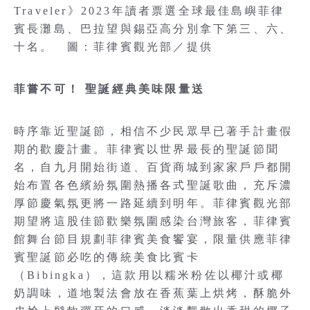
Traveler》2023年讀者票選全球最佳島嶼菲律
賓長灘島、巴拉望與錫亞高分別拿下第三、六、
十名。 圖：菲律賓觀光部／提供
菲嘗不可！ 聖誕經典美味限量送
時序靠近聖誕節，相信不少民眾早已著手計畫假
期的歡慶計畫。菲律賓以世界最長的聖誕節聞
名，自九月開始街道、百貨商城到家家戶戶都開
始布置各色繽紛氛圍熱播各式聖誕歌曲，充斥濃
厚節慶氣氛更將一路延續到明年。菲律賓觀光部
期望將這股佳節歡樂氛圍感染台灣旅客，菲律賓
館舞台節目規劃菲律賓美食饗宴，限量供應菲律
賓聖誕節必吃的傳統美食比賓卡
（Bibingka），這款用以糯米粉佐以椰汁或椰
奶調味，道地製法會放在香蕉葉上烘烤，酥脆外