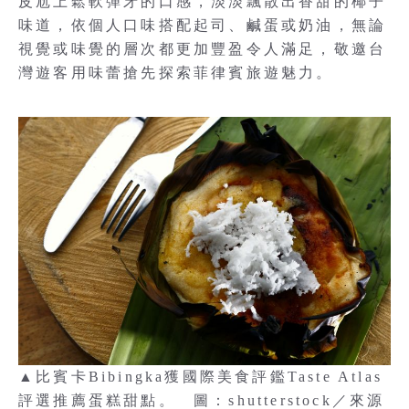
皮尬上鬆軟彈牙的口感，淡淡飄散出香甜的椰子
味道，依個人口味搭配起司、鹹蛋或奶油，無論
視覺或味覺的層次都更加豐盈令人滿足，敬邀台
灣遊客用味蕾搶先探索菲律賓旅遊魅力。
▲比賓卡Bibingka獲國際美食評鑑Taste Atlas
評選推薦蛋糕甜點。 圖：shutterstock／來源