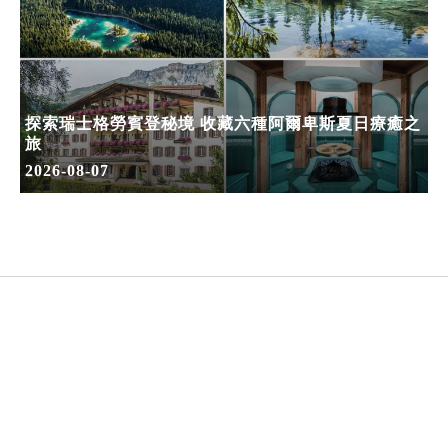
探索瑞士格勞賓登秘境 收藏六種阿爾卑斯夏日療癒之
旅
2026-08-07