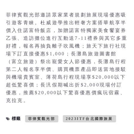
菲律賓觀光部邀請眾家業者規劃旅展現場優惠吸
引遊客青睞。杜威遊學推出輕奢方案搭華航享半
價入住諾富特飯店，加贈諾富特獨家美食饗宴券
乙張、造訪攤位進行互動送7-11禮券與其它多重
好禮，報名再抽負離子吹風機；旅天下旅行社現
場下訂直接優惠$1,000；長灘島旅遊圖書館
（富立旅遊）祭出寵愛女人節優惠，長灘島行程
第二人報名享半價、購買機票產品即送當地接駁
與機場貴賓室、薄荷島行程現場享$20,000以下
超低驚喜價；長汎假期喊出折$2,000現場付訂
優惠，推薦$20,000以下驚喜優惠價瘋玩宿霧、
克拉克。
標籤
菲律賓觀光部
2023ITF台北國際旅展