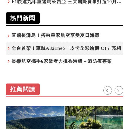
F1睽違九年重返馬來西亞 三大國際賽事打造10月運動旅遊熱潮 賽車、自行車、路跑同週登場
熱門新聞
直飛長灘島！搭乘皇家航空享受夏日海灘
全台首架！華航A321neo「皮卡丘彩繪機 CI」亮相
長榮航空攜手6家業者力推香港機＋酒防疫專案
推薦閱讀