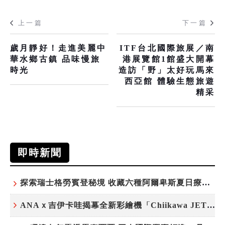
上一篇
下一篇
歲月靜好！走進美麗中
ITF台北國際旅展／南
華水鄉古鎮 品味慢旅
港展覽館1館盛大開幕
時光
造訪「野」太好玩馬來
西亞館 體驗生態旅遊
精采
即時新聞
探索瑞士格勞賓登秘境 收藏六種阿爾卑斯夏日療癒之旅
ANAｘ吉伊卡哇揭幕全新彩繪機「Chiikawa JET」