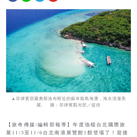
▲菲律賓宿霧奧斯洛布附近的蘇米龍島海灘，海水清澈美
麗。 圖：菲律賓觀光部／提供
【旅奇傳媒/編輯部報導】年度強檔台北國際旅
展11/3至11/6台北南港展覽館1館登場了！迎接