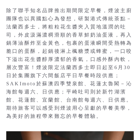
除了聯手知名品牌推出期間限定早餐，煙波主廚
團隊也以異國點心為發想，研製港式傳統茶點－
法蘭西多士，將粗粒花生醬夾入質地溫潤的吐
司，外皮汲滿濃稠滑順的香草鮮奶油蛋液，再入
鍋薄油酥炸至金黃色，包裹的蛋液瞬間受熱轉為
脆口的蛋酥，起鍋後淋上楓糖漿或蜂蜜，一口咬
下溢出花生醬醇厚濃郁的香氣，口感外酥內軟，
層次豐富！煙波限定法蘭西多士即日起至6月30
日於集團旗下六間飯店平日早餐時段供應；
SAKImoto於蘇澳四季雙泉館、花蓮太魯閣－沁
海館每週六、日供應；平崎吐司則於新竹湖濱
館、花蓮館、宜蘭館、台南館每週六、日供應。
期待旅客可以感受到煙波用心呈獻的早餐美學，
為美好的旅程帶來難忘的早餐體驗。