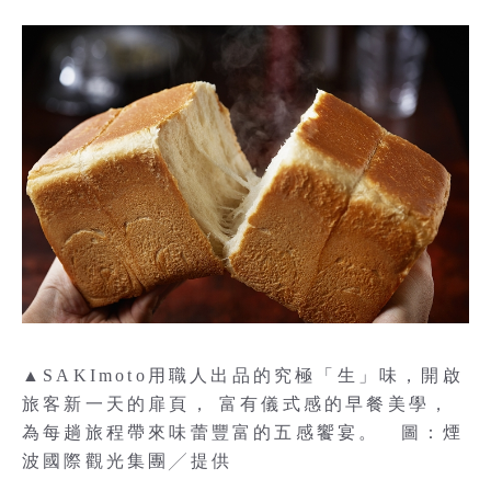
▲SAKImoto用職人出品的究極「生」味，開啟
旅客新一天的扉頁， 富有儀式感的早餐美學，
為每趟旅程帶來味蕾豐富的五感饗宴。 圖：煙
波國際觀光集團╱提供