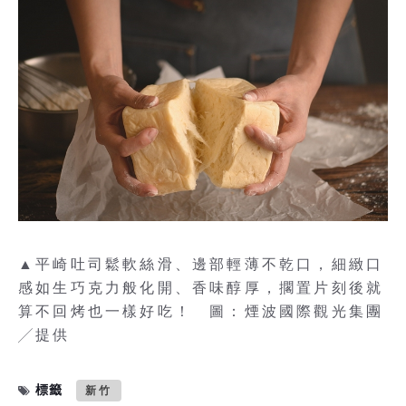
▲平崎吐司鬆軟絲滑、邊部輕薄不乾口，細緻口
感如生巧克力般化開、香味醇厚，擱置片刻後就
算不回烤也一樣好吃！ 圖：煙波國際觀光集團
╱提供
標籤
新竹