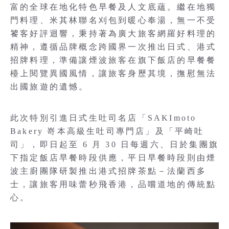
富的全球在地化特色早餐及人文底蘊。繼在地獨
門料理、米其林聯名刈包到暖心奉湯，無一不受
饕客好評迴響，秉持著為廣大旅客網羅好料理的
精神，遵循品牌概念跨國界一次推出日式、港式
招牌料理，準備讓煙波旅客在旗下飯店的早餐餐
檯上閱覽異國風情，讓旅客身歷其境，撫慰無法
出國旅遊的遺憾。
此次特別引進日式生吐司名店「SAKImoto
Bakery 嵜本高級生吐司專門店」及「平崎吐
司」，即日起至 6 月 30 日每週六、日於集團旗
下指定飯店早餐時段供應，平日早餐時段則由煙
波主廚團隊研製推出港式招牌茶點－法蘭西多
士，讓旅客用味蕾秒飛香港，品嚐道地的傳統點
心。