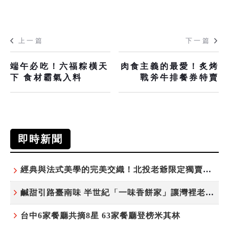
上一篇
下一篇
端午必吃！六福粽橫天
肉食主義的最愛！炙烤
下 食材霸氣入料
戰斧牛排餐券特賣
即時新聞
經典與法式美學的完美交織！北投老爺限定獨賣「泉月菠蘿映心」中秋禮盒
鹹甜引路臺南味 半世紀「一味香餅家」讓灣裡老街散發餅香
台中6家餐廳共摘8星 63家餐廳登榜米其林