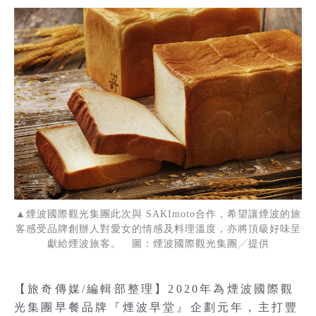
▲煙波國際觀光集團此次與 SAKImoto合作，希望讓煙波的旅
客感受品牌創辦人對愛女的情感及料理溫度，亦將頂級好味呈
獻給煙波旅客。 圖：煙波國際觀光集團╱提供
【旅奇傳媒/編輯部整理】2020年為煙波國際觀
光集團早餐品牌『煙波早堂』企劃元年，主打豐