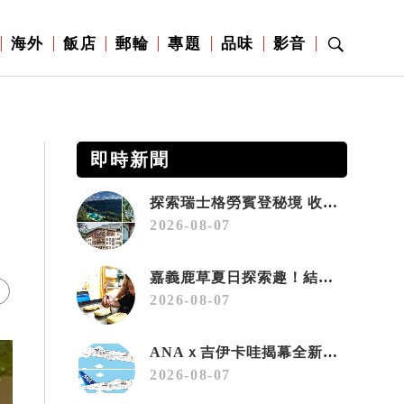
海外
飯店
郵輪
專題
品味
影音
即時新聞
探索瑞士格勞賓登秘境 收藏六種阿爾卑斯夏日療癒之旅
2026-08-07
嘉義鹿草夏日探索趣！結合科學、農場與自然的親子小旅行
2026-08-07
ANAｘ吉伊卡哇揭幕全新彩繪機「Chiikawa JET」
2026-08-07