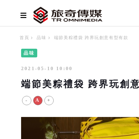
首頁
品味
端節美粽禮袋 跨界玩創意有型有款
品味
2021-05-10 10:00
端節美粽禮袋 跨界玩創
-
A
+