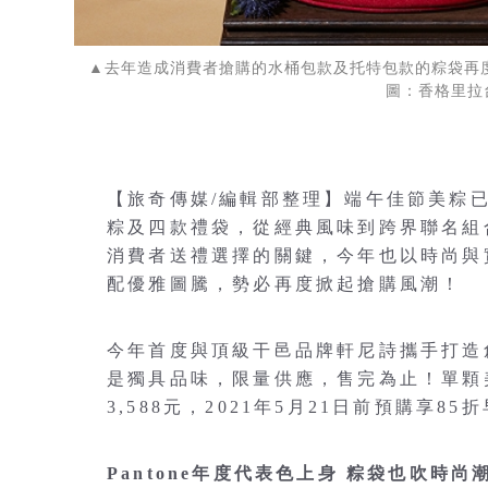
▲去年造成消費者搶購的水桶包款及托特包款的粽袋再度
圖：香格里拉
【旅奇傳媒/編輯部整理】端午佳節美粽
粽及四款禮袋，從經典風味到跨界聯名組
消費者送禮選擇的關鍵，今年也以時尚與
配優雅圖騰，勢必再度掀起搶購風潮！
今年首度與頂級干邑品牌軒尼詩攜手打造
是獨具品味，限量供應，售完為止！單顆美粽
3,588元，2021年5月21日前預購享
Pantone年度代表色上身 粽袋也吹時尚