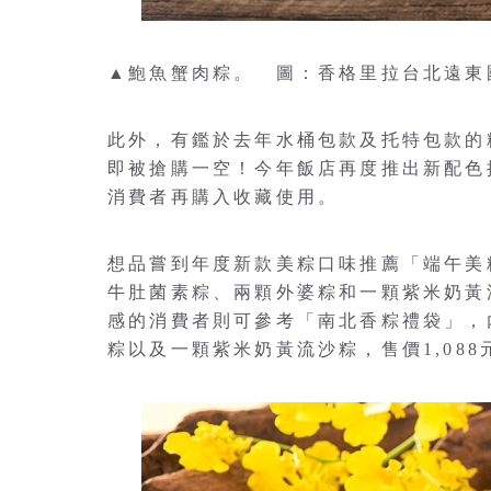
▲鮑魚蟹肉粽。 圖：香格里拉台北遠東
此外，有鑑於去年水桶包款及托特包款的
即被搶購一空！今年飯店再度推出新配色
消費者再購入收藏使用。
想品嘗到年度新款美粽口味推薦「端午美
牛肚菌素粽、兩顆外婆粽和一顆紫米奶黃流
感的消費者則可參考「南北香粽禮袋」，
粽以及一顆紫米奶黃流沙粽，售價1,088