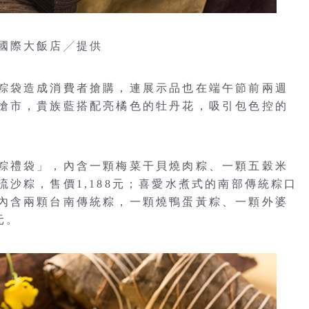
國際大飯店╱提供
粽袋造成消費者搶購，連展示品也在端午節前兩週
搶市，貴族藍搭配亮橘色的牡丹花，吸引包色控的
粽禮袋」，內含一顆梅菜干貝燒肉粽、一顆五穀米
沙粽，售價1,188元；喜愛水煮式的南部傳統粽口
內含兩顆台南傳統粽，一顆燒鴨蛋黃粽、一顆外婆
元。