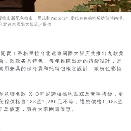
推出新配色搶市，另規劃Pantone年度代表色的粽袋搶佔時尚潮
台北遠東國際大飯店╱提供
已開賣！香格里拉台北遠東國際大飯店共推出九款美
合，款款各具特色。每年推陳出新的禮袋設計，是
實用兼具的保冷袋和托特包概念設計，繽紛色彩搭
創意聯名款 X.O軒尼詩核桃地瓜粽及奢華禮袋，更
價格自188至2,280元不等，禮袋價格1,088至
85折早鳥優惠，另有大宗團購優惠。
潮