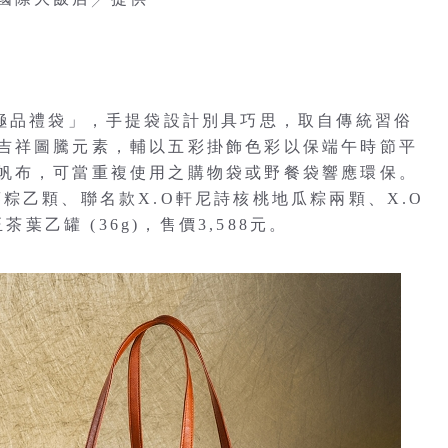
傳極品禮袋」，手提袋設計別具巧思，取自傳統習俗
吉祥圖騰元素，輔以五彩掛飾色彩以保端午時節平
帆布，可當重複使用之購物袋或野餐袋響應環保。
粽乙顆、聯名款X.O軒尼詩核桃地瓜粽兩顆、X.O
葉乙罐 (36g)，售價3,588元。