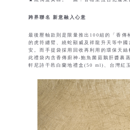
跨界聯名 新意融入心意
最後壓軸款則是限量推出100組的「香
的虎符纏臂、繞蛇顯威及祥龍升天等中國
安。而手提袋採用回收再利用的環保天絲
此禮袋內含香傳廚神-鮑魚菌菇鵝肝醬裹蒸
軒尼詩干邑白蘭地禮盒(50 ml)、台灣紅玉茶