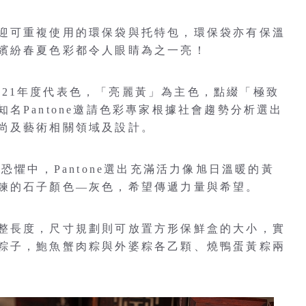
迎可重複使用的環保袋與托特包，環保袋亦有保溫
繽紛春夏色彩都令人眼睛為之一亮！
 2021年度代表色，「亮麗黃」為主色，點綴「極致
名Pantone邀請色彩專家根據社會趨勢分析選出
尚及藝術相關領域及設計。
恐懼中，Pantone選出充滿活力像旭日溫暖的黃
鍊的石子顏色—灰色，希望傳遞力量與希望。
整長度，尺寸規劃則可放置方形保鮮盒的大小，實
粽子，鮑魚蟹肉粽與外婆粽各乙顆、燒鴨蛋黃粽兩
。