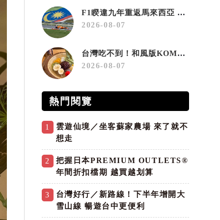
F1睽違九年重返馬來西亞 三大國際賽事打造10月運動旅遊熱潮 賽車、自行車、路跑同週登場
2026-08-07
台灣吃不到！和風版KOMEDA咖啡讓你吃遍名古屋在地美食
2026-08-07
熱門閱覽
雲遊仙境／坐客蘇家農場 來了就不
1
想走
把握日本PREMIUM OUTLETS®
2
年間折扣檔期 越買越划算
台灣好行／新路線！下半年增開大
3
雪山線 暢遊台中更便利