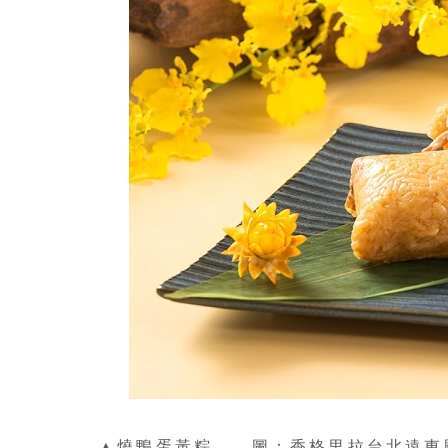
▲燒鴨蛋黃粽。 圖：香格里拉台北遠東