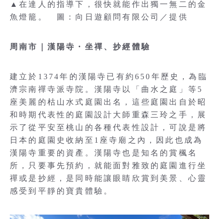
▲在達人的指導下，很快就能作出獨一無二的金
魚燈籠。 圖：向日遊顧問有限公司／提供
周南市｜漢陽寺・坐禪、抄經體驗
建立於1374年的漢陽寺已有約650年歷史，為臨
濟宗南禪寺派寺院。漢陽寺以「曲水之庭」等5
座美麗的枯山水式庭園出名，這些庭園出自於昭
和時期代表性的庭園設計大師重森三玲之手，展
示了從平安至桃山的各種代表性設計，可說是將
日本的庭園史收納至1座寺廟之內，因此也成為
漢陽寺重要的資產。漢陽寺也是知名的賞楓名
所，只要事先預約，就能面對雅致的庭園進行坐
禪或是抄經，是同時能讓眼睛欣賞到美景、心靈
感受到平靜的寶貴體驗。