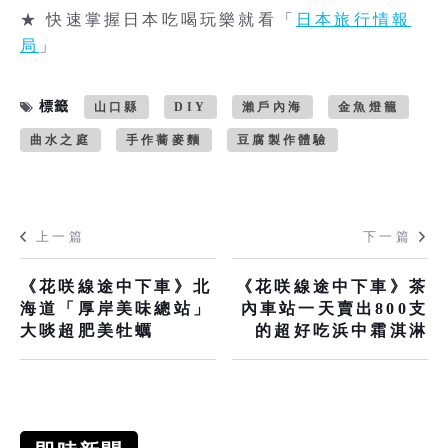
★ 快速掌握日本吃喝玩樂就看「
日本旅行情報
局
」
標籤
山口縣
DIY
瀨戶內海
金魚燈籠
曲水之庭
手作蕎麥麵
豆腐製作體驗
上一篇
下一篇
《花咲線途中下車》北
《花咲線途中下車》茶
海道「厚岸美味總站」
內車站一天賣出800支
大啖超肥美牡蠣
的超好吃浜中霜淇淋