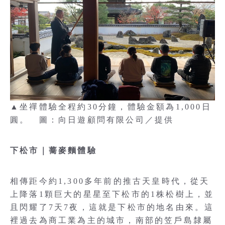
▲坐禪體驗全程約30分鐘，體驗金額為1,000日
圓。 圖：向日遊顧問有限公司／提供
下松市｜蕎麥麵體驗
相傳距今約1,300多年前的推古天皇時代，從天
上降落1顆巨大的星星至下松市的1株松樹上，並
且閃耀了7天7夜，這就是下松市的地名由來。這
裡過去為商工業為主的城市，南部的笠戶島隸屬