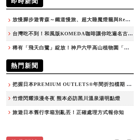
即時新聞
放慢腳步遊青森～鐵道慢旅、超大睡魔燈籠與ReLabo質感溫泉
台灣吃不到！和風版KOMEDA咖啡讓你吃遍名古屋在地美食
稀有「飛天白鷺」綻放！神戶六甲高山植物園「鷺草」珍貴現身
熱門新聞
把握日本PREMIUM OUTLETS®年間折扣檔期 越買越划算
竹燈閃耀浪漫冬夜 熊本必訪黑川溫泉湯明點燈
旅遊日本舊行李箱別亂丟！正確處理方式報你知