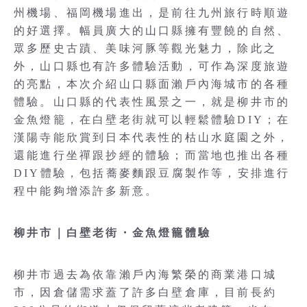
州機場、福岡機場進出，是前往九州旅行時順遊
的好選擇。幅員廣大的山口縣擁有豐饒的自然、
眾多歷史古蹟、美味河豚等觀光魅力，除此之
外，山口縣也有許多體驗活動，可作為深度旅遊
的亮點，本次介紹山口縣面瀨戶內海城市的各種
體驗。山口縣的代表性風景之一，就是柳井市的
金魚燈籠，在白壁老街就可以輕鬆體驗DIY；在
漢陽寺能欣賞到日本代表性的枯山水庭園之外，
還能進行坐禪跟抄經的體驗；而當地也推出各種
DIY體驗，包括蕎麥麵跟豆腐製作等，安排進行
程中能夠增添許多新意。
柳井市｜白壁老街・金魚燈籠體驗
柳井市過去為依靠瀨戶內海繁榮的商業港口城
市，因倉儲需求蓋了許多白壁倉庫，目前長約