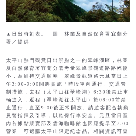
▲日出時刻表。 圖：林業及自然保育署宜蘭分
署／提供
太平山熱門觀賞日出景點之一的翠峰湖區，林業
及自然保育署宜蘭分署考量翠峰景觀道路路幅較
小，為維持交通順暢，翠峰景觀道路元旦當日上
午3:00-9:00間將實施「時段單向通行」交通管
制措施，去程（太平山往翠峰湖）6:30後禁止車
輛進入，返程（翠峰湖往太平山）於08:00前禁
止通行，直至9:00後正常開放。請遊客配合執勤
員警指揮及引導，以確保行車安全。元旦當日區
內各據點販賣部及雲海咖啡館也因應提早至7:00
營業，可選購太平山限定紀念品。相關資訊可查