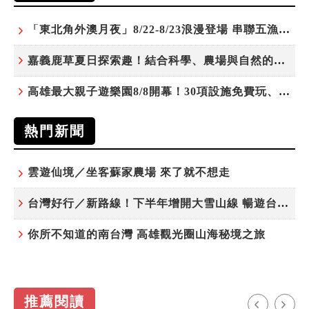
「東北角外澳月夜」8/22-8/23浪漫登場 串聯五漁村、音樂、市集、火舞與慢旅共度夏夜
嘉義鹿草夏日探索趣！結合科學、農場與自然的親子小旅行
高雄最大親子遊樂園8/8開幕！30項設施免費玩、YOYO家族嗨翻暑假
熱門新聞
雲遊仙境／坐客蘇家農場 來了就不想走
台灣好行／新路線！下半年增開大雪山線 暢遊台中更便利
你所不知道的南台灣 高雄觀光圈山海秘境之旅
推薦閱讀