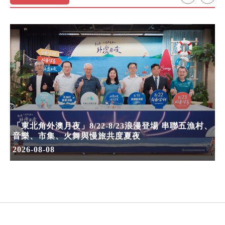
「東北角外澳月夜」8/22-8/23浪漫登場 串聯五漁村、
音樂、市集、火舞與慢旅共度夏夜
2026-08-08