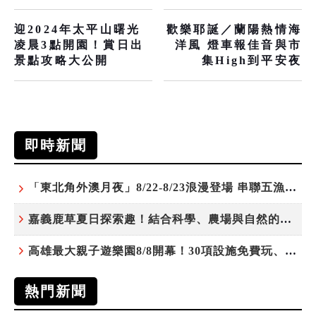
迎2024年太平山曙光
歡樂耶誕／蘭陽熱情海
凌晨3點開園！賞日出
洋風 燈車報佳音與市
景點攻略大公開
集High到平安夜
即時新聞
「東北角外澳月夜」8/22-8/23浪漫登場 串聯五漁村、音樂、市集、火舞與慢旅共度夏夜
嘉義鹿草夏日探索趣！結合科學、農場與自然的親子小旅行
高雄最大親子遊樂園8/8開幕！30項設施免費玩、YOYO家族嗨翻暑假
熱門新聞