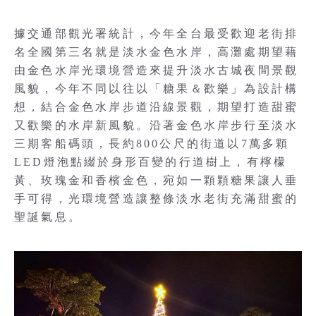
據交通部觀光署統計，今年全台最受歡迎老街排
名全國第三名就是淡水金色水岸，高灘處期望藉
由金色水岸光環境營造來提升淡水古城夜間景觀
風貌，今年不同以往以「糖果＆歡樂」為設計構
想，結合金色水岸步道沿線景觀，期望打造甜蜜
又歡樂的水岸新風貌。沿著金色水岸步行至淡水
三期客船碼頭，長約800公尺的街道以7萬多顆
LED燈泡點綴於身形百變的行道樹上，有檸檬
黃、玫瑰金和香檳金色，宛如一顆顆糖果讓人垂
手可得，光環境營造讓整條淡水老街充滿甜蜜的
聖誕氣息。