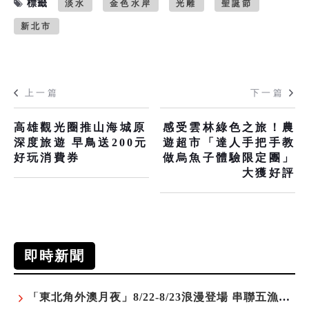
標籤
淡水
金色水岸
光雕
聖誕節
新北市
上一篇
下一篇
高雄觀光圈推山海城原
感受雲林綠色之旅！農
深度旅遊 早鳥送200元
遊超市「達人手把手教
好玩消費券
做烏魚子體驗限定團」
大獲好評
即時新聞
「東北角外澳月夜」8/22-8/23浪漫登場 串聯五漁村、音樂、市集、火舞與慢旅共度夏夜