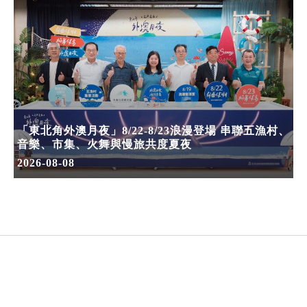
「東北角外澳月夜」8/22-8/23浪漫登場 串聯五漁村、
音樂、市集、火舞與慢旅共度夏夜
2026-08-08