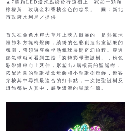
▲7萬顆LED燈泡點綴於行道樹上，宛如一顆顆
檸檬黃、玫瑰金和香檳金色的糖果。 圖：新北
市政府水利局／提供
首先在金色水岸大草坪上映入眼簾的，是熱氣球
燈飾和方塊椅燈飾，繽紛的色彩創造出童話般的
氛圍，帶領遊客乘坐熱氣球展開奇幻旅程。穿過
熱氣球就可看到主燈「旋轉彩帶聖誕樹」，粉色
彩帶燈串向上延伸，形塑出2層樓高的聖誕樹，
搭配周圍的聖誕禮盒燈飾和小聖誕樹燈飾，遊客
穿梭其中尋找最適合的打卡點，一次把聖誕樹及
燈飾都納入其中，感受濃濃的聖誕佳節。