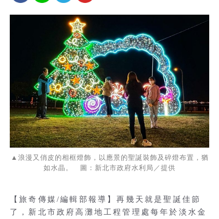
▲浪漫又俏皮的相框燈飾，以應景的聖誕裝飾及碎燈布置，猶
如水晶。 圖：新北市政府水利局／提供
【旅奇傳媒/編輯部報導】再幾天就是聖誕佳節
了，新北市政府高灘地工程管理處每年於淡水金