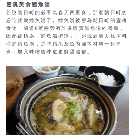
靈魂美食鱈魚湯
若說朝日町的必看為春天四重奏，那麼朝日町的
必吃就屬鱈魚湯了。鱈魚湯被譽為朝日町的靈魂
食物，國道8號兩旁有許多販賣鱈魚湯的餐廳，
因此被稱為「鱈魚湯街道」。起源於漁夫私房料
理的鱈魚湯，是將鱈魚及魚內臟等材料一起烹
煮，加入味噌後味道更鮮甜濃郁。