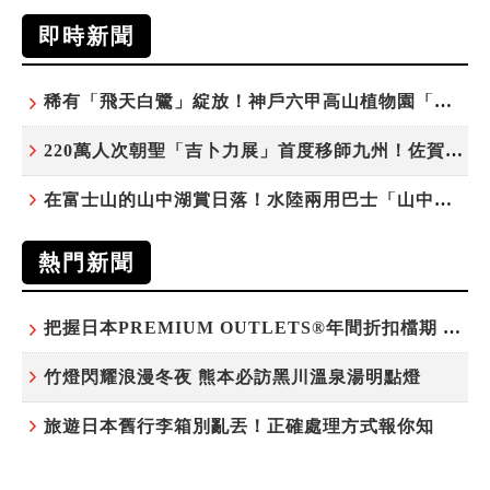
即時新聞
稀有「飛天白鷺」綻放！神戶六甲高山植物園「鷺草」珍貴現身
220萬人次朝聖「吉卜力展」首度移師九州！佐賀站早鳥平日套票8/10搶先開賣
在富士山的山中湖賞日落！水陸兩用巴士「山中湖的河馬」暑假加開夕陽班次
熱門新聞
把握日本PREMIUM OUTLETS®年間折扣檔期 越買越划算
竹燈閃耀浪漫冬夜 熊本必訪黑川溫泉湯明點燈
旅遊日本舊行李箱別亂丟！正確處理方式報你知