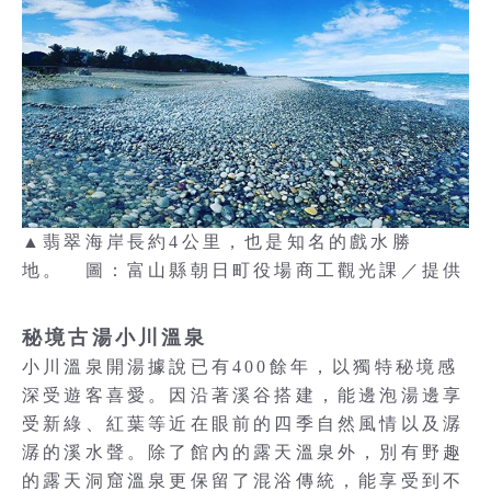
▲翡翠海岸長約4公里，也是知名的戲水勝
地。 圖：富山縣朝日町役場商工觀光課／提供
秘境古湯小川溫泉
小川溫泉開湯據說已有400餘年，以獨特秘境感
深受遊客喜愛。因沿著溪谷搭建，能邊泡湯邊享
受新綠、紅葉等近在眼前的四季自然風情以及潺
潺的溪水聲。除了館內的露天溫泉外，別有野趣
的露天洞窟溫泉更保留了混浴傳統，能享受到不