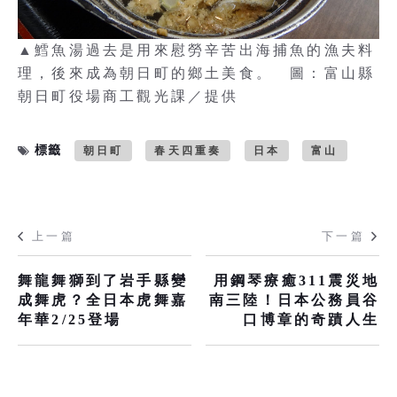
▲鱈魚湯過去是用來慰勞辛苦出海捕魚的漁夫料
理，後來成為朝日町的鄉土美食。 圖：富山縣
朝日町役場商工觀光課／提供
標籤
朝日町
春天四重奏
日本
富山
上一篇
下一篇
舞龍舞獅到了岩手縣變
用鋼琴療癒311震災地
成舞虎？全日本虎舞嘉
南三陸！日本公務員谷
年華2/25登場
口博章的奇蹟人生