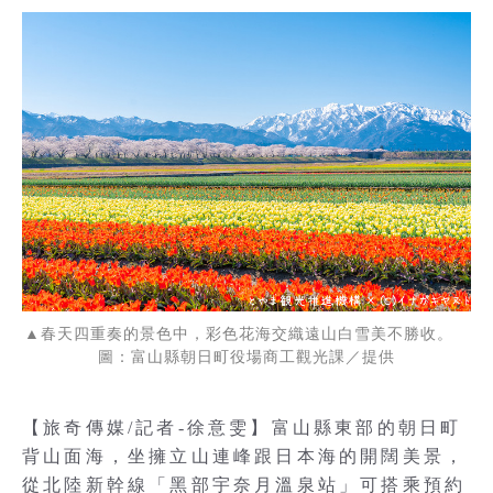
▲春天四重奏的景色中，彩色花海交織遠山白雪美不勝收。
圖：富山縣朝日町役場商工觀光課／提供
【旅奇傳媒/記者-徐意雯】富山縣東部的朝日町
背山面海，坐擁立山連峰跟日本海的開闊美景，
從北陸新幹線「黑部宇奈月溫泉站」可搭乘預約