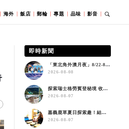
海外
飯店
郵輪
專題
品味
影音
即時新聞
「東北角外澳月夜」8/22-8/23浪漫登場 串聯五漁村、音樂、市集、火舞與慢旅共度夏夜
2026-08-08
奇
探索瑞士格勞賓登秘境 收藏六種阿爾卑斯夏日療癒之旅
2026-08-07
嘉義鹿草夏日探索趣！結合科學、農場與自然的親子小旅行
2026-08-07