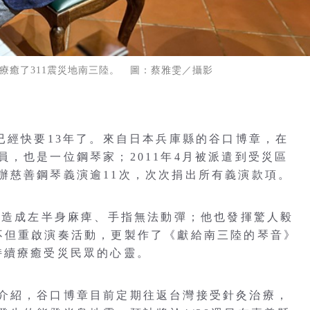
療癒了311震災地南三陸。 圖：蔡雅雯／攝影
已經快要13年了。來自日本兵庫縣的谷口博章，在
，也是一位鋼琴家；2011年4月被派遣到受災區
辦慈善鋼琴義演逾11次，次次捐出所有義演款項。
風，造成左半身麻痺、手指無法動彈；他也發揮驚人毅
不但重啟演奏活動，更製作了《獻給南三陸的琴音》
持續療癒受災民眾的心靈。
介紹，谷口博章目前定期往返台灣接受針灸治療，