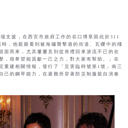
現場支援，在西宮市政府工作的谷口博章因此於311
當時，他親眼看到被海嘯襲擊過的街道、瓦礫中的殘
迎面而來，尤其屢屢見到從喪禮回來淚流不已的在
擊，很希望能貢獻一己之力，對大家有幫助。」在
災重建相關情報，發行了「災害臨時號第1號」南三
自己的鋼琴能力，在避難所穿著防災制服親自演奏