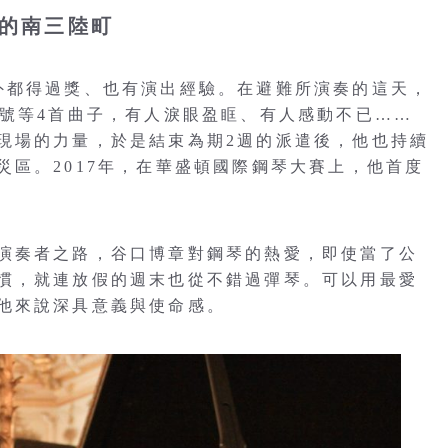
的南三陸町
外都得過獎、也有演出經驗。在避難所演奏的這天，
3號等4首曲子，有人淚眼盈眶、有人感動不已……
現場的力量，於是結束為期2週的派遣後，他也持續
災區。2017年，在華盛頓國際鋼琴大賽上，他首度
演奏者之路，谷口博章對鋼琴的熱愛，即使當了公
慣，就連放假的週末也從不錯過彈琴。可以用最愛
他來說深具意義與使命感。