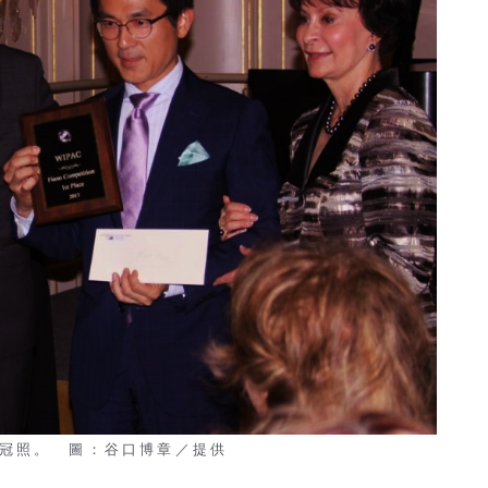
奪冠照。 圖：谷口博章／提供