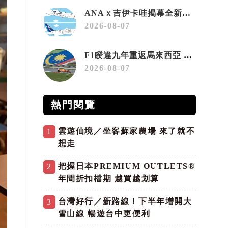
ANAｘ吉伊卡哇揭幕全新彩繪機「Chiikawa JET」
2026-08-07
F1睽違九年重返馬來西亞 三大國際賽事打造10月運動旅遊熱潮 賽車、自行車、路跑同週登場
2026-08-07
熱門閱覽
雲遊仙境／坐客蘇家農場 來了就不
1
想走
把握日本PREMIUM OUTLETS®
2
年間折扣檔期 越買越划算
台灣好行／新路線！下半年增開大
3
雪山線 暢遊台中更便利