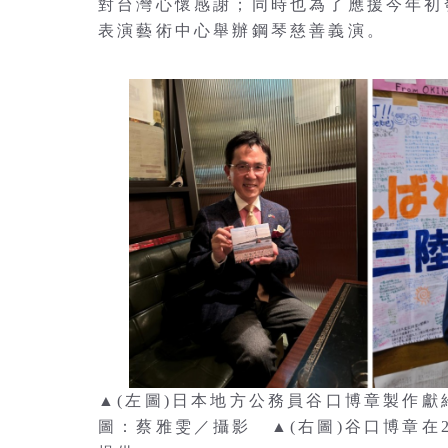
對台灣心懷感謝；同時也為了應援今年初發
表演藝術中心舉辦鋼琴慈善義演。
▲(左圖)日本地方公務員谷口博章製作
圖：蔡雅雯／攝影 ▲(右圖)谷口博章在