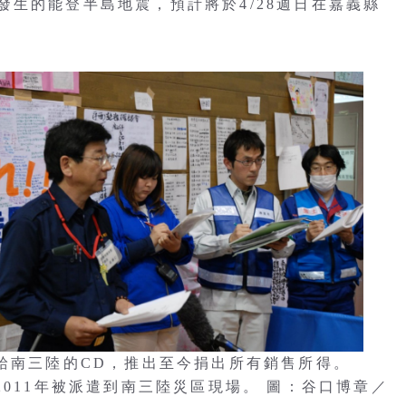
生的能登半島地震，預計將於4/28週日在嘉義縣
獻給南三陸的CD，推出至今捐出所有銷售所得。
2011年被派遣到南三陸災區現場。 圖：谷口博章／