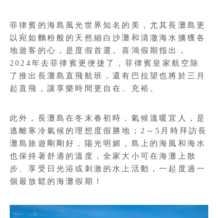
菲律賓的海島風光世界知名的美，尤其長灘島更
以宛如麵粉般的天然細白沙灘和清澈海水擄獲各
地遊客的心，是度假首選。喜鴻假期指出，
2024年去菲律賓更便捷了，菲律賓皇家航空除
了推出長灘島直飛航班，還有巴拉望也將於三月
起直飛，讓享樂時間更自在、充裕。
此外，長灘島在冬末春初時，氣候溫暖宜人，是
逃離寒冷氣候的理想度假勝地；2～5月時拜訪長
灘島旅遊剛剛好，陽光明媚，島上的海風和海水
也保持著舒適的溫度，全家大小可在海灘上散
步、享受日光浴或刺激的水上活動，一起度過一
個最放鬆的海灘假期！