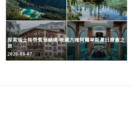
探索瑞士格勞賓登秘境 收藏六種阿爾卑斯夏日療癒之
旅
2026-08-07