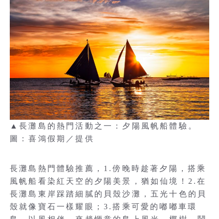
▲長灘島的熱門活動之一：夕陽風帆船體驗。
圖：喜鴻假期／提供
長灘島熱門體驗推薦，1.傍晚時趁著夕陽，搭乘
風帆船看染紅天空的夕陽美景，猶如仙境！2.在
長灘島東岸踩踏細膩的貝殼沙灘，五光十色的貝
殼就像寶石一樣耀眼；3.搭乘可愛的嘟嘟車環