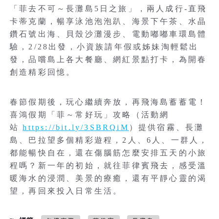
「菲去不可～長灘島5日之旅」，兩人成行-直飛
卡蒂克蘭，暢享泳池泡泡趴、海景下午茶、水晶
鑽石號出海、貝殼沙灘漫步、電動嘟嘟車環島體
驗，2/28出發，小資族請年假或姊妹淘輕鬆出
發，品嚐島上各大餐廳、網紅景點打卡，為開春
創造精彩回憶。
春節假期後，玩心繼續奔放，再飛海島蓄蓄電！
喜鴻假期「菲～常好玩」攻略（活動網
站
https://bit.ly/3SBRQiM
）提供宿霧、長灘
島、巴拉望多個精彩遊程，2人、6人、一群人，
都能暢快自在，還在傷腦筋怎麼安排五天的小旅
程嗎？新一年的初始，就往菲律賓飛去，感受溫
暖海水的浸潤、美景的療癒，還有平靜心靈的渴
望，再回來投入日常生活。