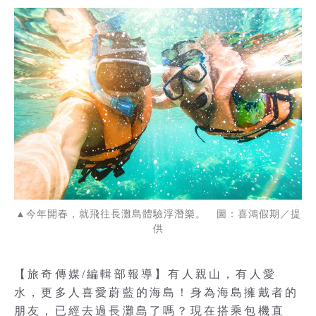
▲今年開春，就飛往長灘島體驗浮潛樂。 圖：喜鴻假期／提
供
【旅奇傳媒/編輯部報導】有人親山，有人愛
水，更多人喜愛蔚藍的海島！身為海島擁戴者的
朋友，已經去過長灘島了嗎？現在搭乘包機直