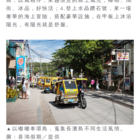
島，以風相伴，來趟愜意的島上風光，椰樹、鬧
街、冰品，好快活；4.登上水晶鑽石號，來一場
奢華的海上冒險，搭配豪華設施，在甲板上沐浴
陽光，有陽光就是舒服。
▲以嘟嘟車環島，蒐集長灘島不同生活風情。
圖：喜鴻假期／提供