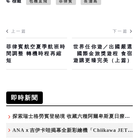
標籤
包機直飛
菲律賓
長灘島
上一篇
下一篇
菲律賓航空夏季航班時
世界任你遊／出國嚴選
間調整 轉機時程再縮
國際金旅獎遊程 食宿
短
遊購更臻完美（上篇）
即時新聞
探索瑞士格勞賓登秘境 收藏六種阿爾卑斯夏日療癒之旅
ANAｘ吉伊卡哇揭幕全新彩繪機「Chiikawa JET」