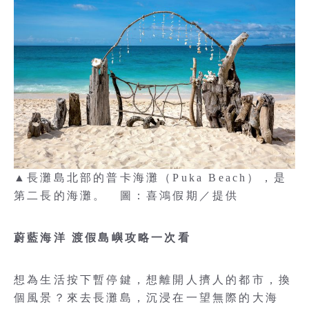
▲長灘島北部的普卡海灘（Puka Beach），是
第二長的海灘。 圖：喜鴻假期／提供
蔚藍海洋 渡假島嶼攻略一次看
想為生活按下暫停鍵，想離開人擠人的都市，換
個風景？來去長灘島，沉浸在一望無際的大海