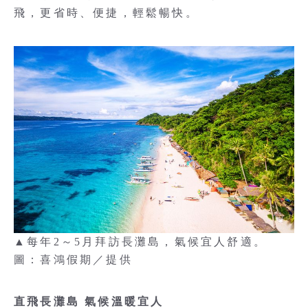
飛，更省時、便捷，輕鬆暢快。
▲每年2～5月拜訪長灘島，氣候宜人舒適。
圖：喜鴻假期／提供
直飛長灘島 氣候溫暖宜人