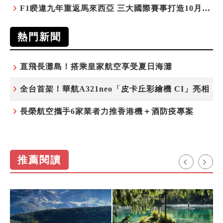
F1睽違九年重返馬來西亞 三大國際賽事打造10月運動旅遊熱潮 賽車、自行車、路跑同週登場
熱門新聞
直飛長灘島！搭乘皇家航空享受夏日海灘
全台首架！華航A321neo「皮卡丘彩繪機 CI」亮相
長榮航空攜手6家業者力推香港機＋酒防疫專案
推薦閱讀