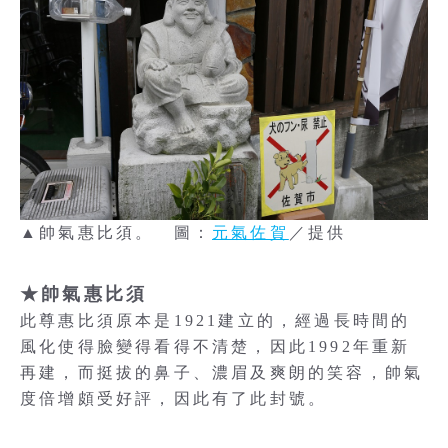
▲帥氣惠比須。 圖：
元氣佐賀
／提供
★帥氣惠比須
此尊惠比須原本是1921建立的，經過長時間的
風化使得臉變得看得不清楚，因此1992年重新
再建，而挺拔的鼻子、濃眉及爽朗的笑容，帥氣
度倍增頗受好評，因此有了此封號。