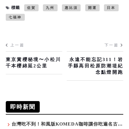
標籤
佐賀
九州
惠比須
開運
日本
七福神
上一篇
下一篇
東京賞櫻秘境〜小松川
永遠不能忘記311！岩
千本櫻綿延2公里
手縣高田松原防潮堤紀
念點燈開跑
即時新聞
台灣吃不到！和風版KOMEDA咖啡讓你吃遍名古屋在地美食