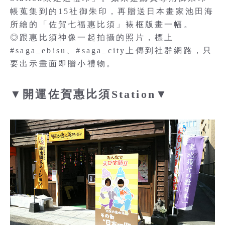
帳蒐集到的15社御朱印，再贈送日本畫家池田海
所繪的「佐賀七福惠比須」裱框版畫一幅。
◎跟惠比須神像一起拍攝的照片，標上
#saga_ebisu、#saga_city上傳到社群網路，只
要出示畫面即贈小禮物。
▼開運佐賀惠比須Station▼