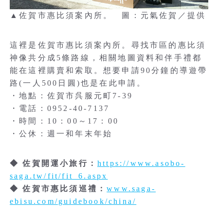
▲佐賀市惠比須案內所。 圖：元氣佐賀／提供
這裡是佐賀市惠比須案內所。尋找市區的惠比須
神像共分成5條路線，相關地圖資料和伴手禮都
能在這裡購賣和索取。想要申請90分鐘的導遊帶
路(一人500日圓)也是在此申請。
・地點：佐賀市呉服元町7-39
・電話：0952-40-7137
・時間：10：00～17：00
・公休：週一和年末年始
◆ 佐賀開運小旅行：
https://www.asobo-
saga.tw/fit/fit_6.aspx
◆ 佐賀市惠比須巡禮：
www.saga-
ebisu.com/guidebook/china/