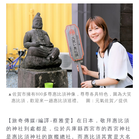
▲佐賀市擁有800多尊惠比須神像，尊尊各具特色，圖為大笑
惠比須，歡迎來一趟惠比須巡禮。 圖：元氣佐賀／提供
【旅奇傳媒/編譯-蔡雅雯】在日本，敬拜惠比須
的神社到處都是，位於兵庫縣西宮市的西宮神社
是惠比須神社的旗艦總社。而惠比須其實是大名