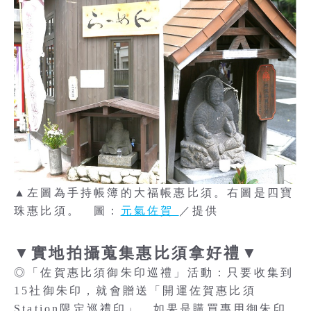
▲左圖為手持帳簿的大福帳惠比須。右圖是四寶
珠惠比須。 圖：
元氣佐賀
／提供
▼實地拍攝蒐集惠比須拿好禮▼
◎「佐賀惠比須御朱印巡禮」活動：只要收集到
15社御朱印，就會贈送「開運佐賀惠比須
Station限定巡禮印」。如果是購買專用御朱印