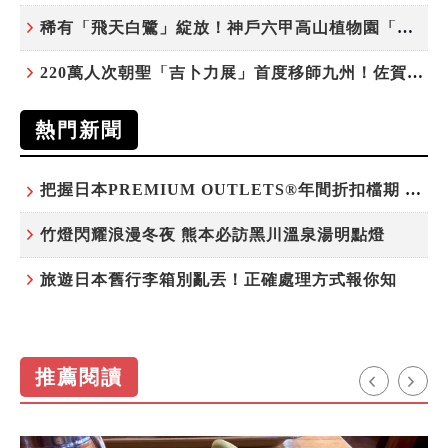
稀有「飛天白鷺」綻放！神戶六甲高山植物園「鷺草」珍貴現身
220萬人次朝聖「吉卜力展」首度移師九州！佐賀站早鳥平日套票8/10搶先開賣
熱門新聞
把握日本PREMIUM OUTLETS®年間折扣檔期 越買越划算
竹燈閃耀浪漫冬夜 熊本必訪黑川溫泉湯明點燈
旅遊日本舊行李箱別亂丟！正確處理方式報你知
推薦閱讀