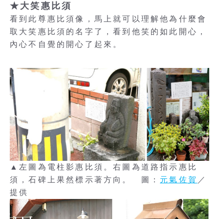
★大笑惠比須
看到此尊惠比須像，馬上就可以理解他為什麼會
取大笑惠比須的名字了，看到他笑的如此開心，
內心不自覺的開心了起來。
▲左圖為電柱影惠比須。右圖為道路指示惠比
須，石碑上果然標示著方向。 圖：
元氣佐賀
／
提供