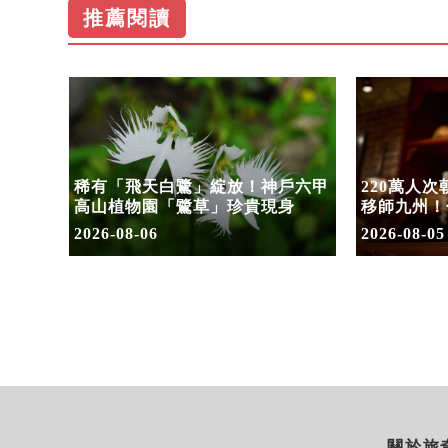
推薦閱讀
水陸兩
稀有「飛天白鷺」綻放！神戶六甲
220萬人
假加開
高山植物園「鷺草」珍貴現身
移師九州！
8/10搶先
2026-08-06
2026-08-05
關於旅奇