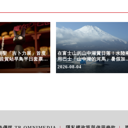
次朝聖「吉卜力展」首度
在富士山的山中湖賞日落！水陸
佐賀站早鳥平日套票
用巴士「山中湖的河馬」暑假加
開賣
夕陽班次
2026-08-04
傳媒 TR OMNIMEDIA
隱私權政策與使用條款