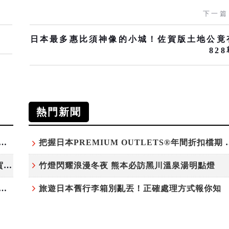
下一篇
日本最多惠比須神像的小城！佐賀版土地公竟
82
熱門新聞
白鷺」綻放！神戶六甲高山植物園「鷺草」珍貴現身
把握日本PREMIUM OU
220萬人次朝聖「吉卜力展」首度移師九州！佐賀站早鳥平日套票8/10搶先開賣
竹燈閃耀浪漫冬夜 熊本必訪黑川溫泉湯明點燈
中湖賞日落！水陸兩用巴士「山中湖的河馬」暑假加開夕陽班次
旅遊日本舊行李箱別亂丟！正確處理方式報你知