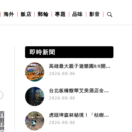
海外
飯店
郵輪
專題
品味
影音
即時新聞
高雄最大親子遊樂園8/8開幕！30項設施免費玩、YOYO家族嗨翻暑假
2026-08-06
台北板橋馥華艾美酒店全新開幕 感官藝術策展打造旅居新風格
2026-08-06
虎頭埤森林秘境！「枯樹籬步道」生態復育有成 走進大自然生命教室
2026-08-06