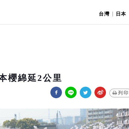
台灣
日本
本櫻綿延2公里
列印