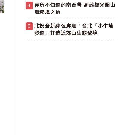
你所不知道的南台灣 高雄觀光圈山
4
海秘境之旅
北投全新綠色廊道！台北「小牛埔
5
步道」打造近郊山生態秘境