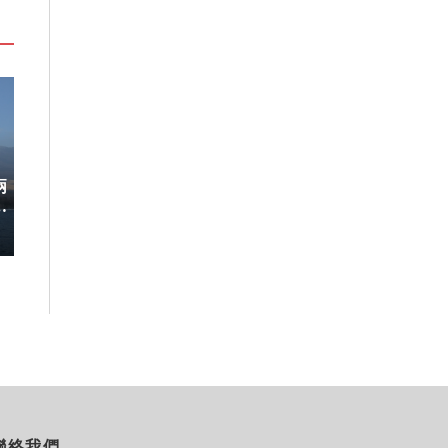
兩
稀有「飛天白鷺」綻放！神戶六甲
220萬人次朝
開
高山植物園「鷺草」珍貴現身
移師九州！佐賀
8/10搶先開賣
2026-08-06
2026-08-05
聯絡我們