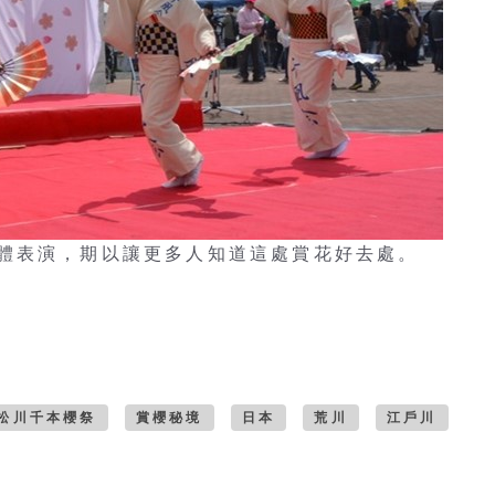
團體表演，期以讓更多人知道這處賞花好去處。
。
松川千本櫻祭
賞櫻秘境
日本
荒川
江戶川