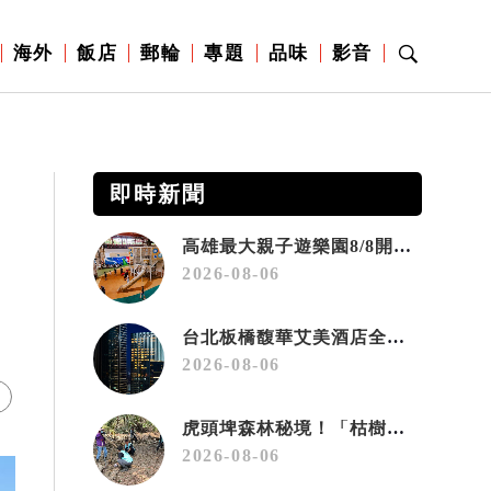
海外
飯店
郵輪
專題
品味
影音
即時新聞
高雄最大親子遊樂園8/8開幕！30項設施免費玩、YOYO家族嗨翻暑假
2026-08-06
台北板橋馥華艾美酒店全新開幕 感官藝術策展打造旅居新風格
2026-08-06
虎頭埤森林秘境！「枯樹籬步道」生態復育有成 走進大自然生命教室
2026-08-06