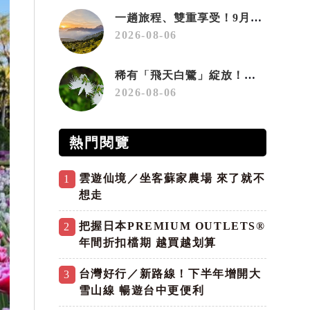
一趟旅程、雙重享受！9月住宿合歡山 順遊奧萬大10元優惠入園
2026-08-06
稀有「飛天白鷺」綻放！神戶六甲高山植物園「鷺草」珍貴現身
2026-08-06
熱門閱覽
雲遊仙境／坐客蘇家農場 來了就不
1
想走
把握日本PREMIUM OUTLETS®
2
年間折扣檔期 越買越划算
台灣好行／新路線！下半年增開大
3
雪山線 暢遊台中更便利