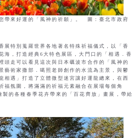
您帶來好運的「風神的祈願」。 圖：臺北市政府
香展特別蒐羅世界各地著名特殊祈福儀式，以「香
花海，打造經典6大特色展區，大門口的「相遇．香
裡頭走可以看見這次與日本礪波市合作的「風神的
景藝術家撒部．噶照老師創作的水流為主景，與鬱
龍相遇」打造了立體微型迷宮讓好運龍總來，在西
祈福氛圍，將滿滿的祈福元素融合在展場每個角
繪製的各種春季花卉帶來的「百花齊放」畫展，帶給