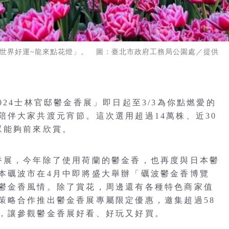
世界好運~龍來點花燈」。 圖：臺北市政府工務局公園處／提供
024士林官邸鬱金香展」即日起至3/3為你點燃愛的
陪伴大家共渡元宵節。這次選用超過14萬株、近30
眾能夠前來欣賞。
香展，今年除了使用荷蘭的鬱金香，也再度與日本鬱
本礪波市在4月中即將盛大舉辦「礪波鬱金香博覽
鬱金香風情。除了賞花，周邊還有各種特色商家值
策略合作推出鬱金香展專屬限定優惠，邀集超過58
，讓參觀鬱金香展好看、好玩又好買。