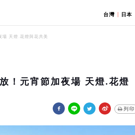
台灣
日本
夜場 天燈.花燈與花共美
放！元宵節加夜場 天燈.花燈
列印