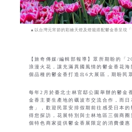
▲以台灣元宵節的彩繪天燈及燈籠搭配鬱金香呈現「
【旅奇傳媒/編輯部報導】眾所期盼的「2
浪漫火花，讓充滿異國風情的鬱金香花海
個品種的鬱金香打造出6大展區，期盼民
每年2月於臺北士林官邸公園舉辦的鬱金
金香主要生產地的礪波市交流合作，而日
會」，歡迎民眾安排假期前往感受日本的
得您探訪，花展特別與士林地區三個商圈
個特色商家提供鬱金香展限定的消費優惠