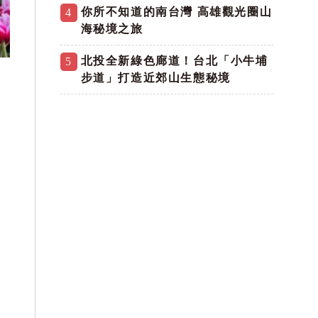
你所不知道的南台灣 高雄觀光圈山
4
海秘境之旅
北投全新綠色廊道！台北「小牛埔
5
步道」打造近郊山生態秘境