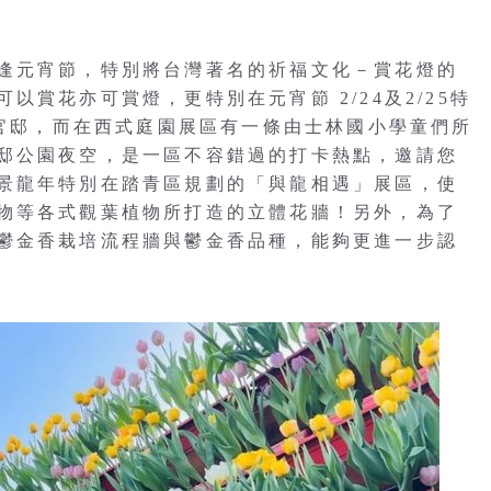
逢元宵節，特別將台灣著名的祈福文化－賞花燈的
賞花亦可賞燈，更特別在元宵節 2/24及2/25特
林官邸，而在西式庭園展區有一條由士林國小學童們所
邸公園夜空，是一區不容錯過的打卡熱點，邀請您
景龍年特別在踏青區規劃的「與龍相遇」展區，使
物等各式觀葉植物所打造的立體花牆！另外，為了
鬱金香栽培流程牆與鬱金香品種，能夠更進一步認