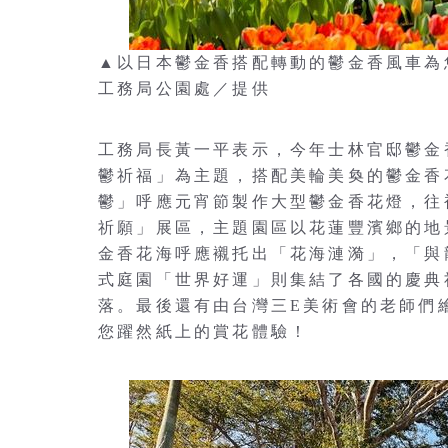
▲以日本鬱金香搭配轉動的鬱金香風車為
工務局公園處／提供
工務局長黃一平表示，今年士林官邸鬱金
鬱祈福」為主題，搭配美輪美奐的鬱金香
鬱」呼應元宵節製作大型鬱金香花燈，往
祈願」展區，主題園區以花蓮豐濱鄉的地
金香花海呼應襯托出「花海漣漪」，「與
式庭園「世界好運」則集結了各國的慶典
落。最後還有由台灣三E美術會的老師們
您躍然紙上的賞花體驗！