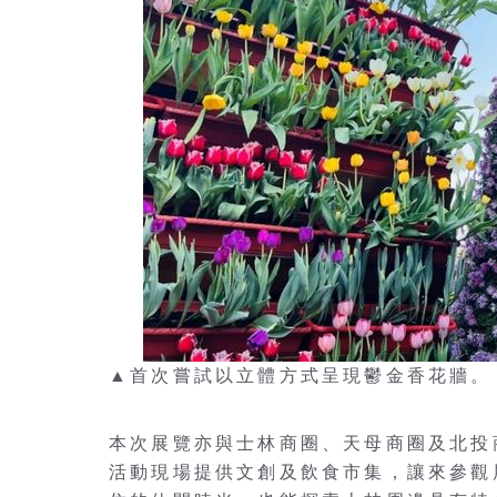
▲首次嘗試以立體方式呈現鬱金香花牆。
本次展覽亦與士林商圈、天母商圈及北投
活動現場提供文創及飲食市集，讓來參觀