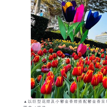
▲以巨型花燈及小鬱金香燈搭配鬱金香呈