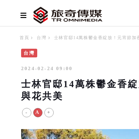
首頁
台灣
士林官邸14萬株鬱金香綻放！元宵節加
台灣
2024-02-24 09:00
士林官邸14萬株鬱金香綻
與花共美
-
A
+