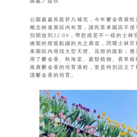
園處／提供
公園處處長藍舒凢補充，今年鬱金香展恰
概念納進展區內布置，讓民眾來園區不僅可以
別開放到22:00，帶您感受不一樣的士
繪製的燈籠點綴的光之廊道，閃耀士林官
來園區內尋找大型天燈、花燈的蹤影；應
用了鬱金香、秋海棠、蕨類植物、香草植
推廣鬱金香的培育過程，更是特別設立了
識鬱金香的培育。