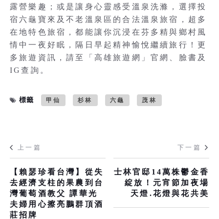
露營樂趣；或是讓身心靈感受溫泉洗滌，選擇投
宿六龜寶來及不老溫泉區的合法溫泉旅宿，超多
在地特色旅宿，都能讓你沉浸在芬多精與鄉村風
情中一夜好眠，隔日早起精神愉悅繼續旅行！更
多旅遊資訊，請至「高雄旅遊網」官網、臉書及
IG查詢。
標籤
甲仙
杉林
六龜
茂林
上一篇
下一篇
【賴瑟珍看台灣】從失
士林官邸14萬株鬱金香
去經濟支柱的果農到台
綻放！元宵節加夜場
灣葡萄酒教父 譚華光
天燈.花燈與花共美
夫婦用心擦亮鵬群頂酒
莊招牌