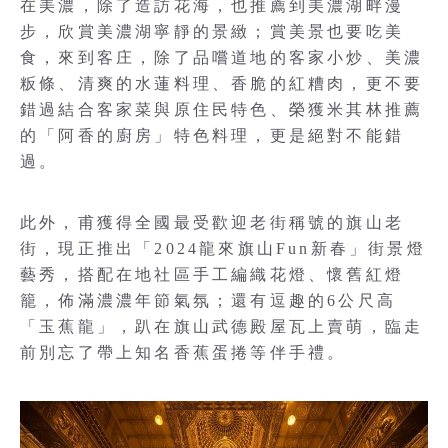
在美濃，除了造訪花海，也推薦到美濃湖畔漫
步，欣賞美濃湖寧靜的景緻；賞美景也要吃美
食，來到客庄，除了品嚐道地的客家小炒、美濃
粄條、清爽的水蓮料理、香脆的紅糟肉，更不要
錯過結合客家菜與原住民特色、榮獲米其林推薦
的「阿香的廚房」特色料理，更是絕對不能錯
過。
此外，甫獲得全國最受歡迎老街稱號的旗山老
街，現正推出「2024龍來旗山Fun新春」街景燈
藝秀，搭配在地社區手工編織花燈、懷舊紅燈
籠，佈滿濃濃年節氣氛；還有逗趣的6公尺高
「玉蕉龍」，趴在旗山武德殿屋瓦上賣萌，臨走
前別忘了帶上知名香蕉蛋捲等伴手禮。