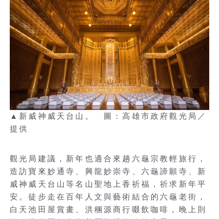
▲新威神威天台山。 圖：高雄市政府觀光局／
提供
觀光局建議，新年也適合來趟六龜宗教輕旅行，
造訪寶來妙通寺、興龍妙崇寺、六龜諦願寺、新
威神威天台山等名山聖地上香祈福，祈求新年平
安。徒步走在百年人文與藝術結合的六龜老街，
白天池田屋賞畫、洪稛源商行啜飲咖啡，晚上則