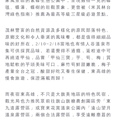
家風景區的紫蝶生態公園中，呈現難得一見的蝶
毯、蝶瀑、蝶樹的壯觀景象，更曾被《米其林台
灣綠色指南》推薦為最高等級三星級必遊景點。
茂林豐富的自然資源及多樣化的原民部落特色、
原鄉文化和令人垂涎的風味餐，都是值得細細品
味的好所在，2/10~2/18當地也有情人谷溫泉市
集可供採買品味。若還覺得不過癮，返程途中可
再繞道甲仙，品嘗「甲仙三寶」芋、筍、梅；質
地鬆軟的芋頭美味可口，麻竹筍鮮甜嫩脆，梅子
產量全台之冠，酸甜好吃又養生保健，東高雄的
慢食旅遊，保證滿載而歸！
而夜宿東高雄，不只是大旗美地區的特色民宿，
觀光局也力推民眾前往旗山旗糖農創園區旁「東
九道露營區」或寶來花賞溫泉公園內「遠山望月
溫泉露營區」兩個合法露營區，享受遠離塵囂的