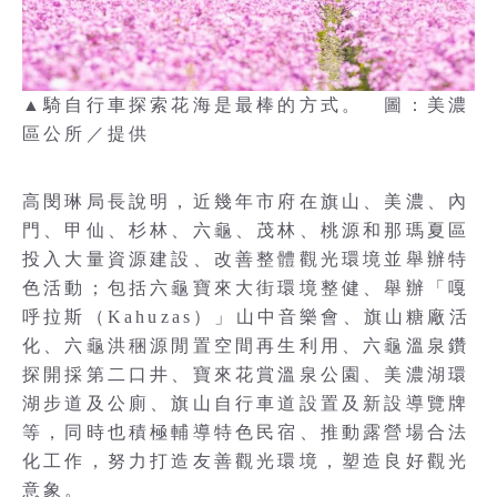
▲騎自行車探索花海是最棒的方式。 圖：美濃
區公所／提供
高閔琳局長說明，近幾年市府在旗山、美濃、內
門、甲仙、杉林、六龜、茂林、桃源和那瑪夏區
投入大量資源建設、改善整體觀光環境並舉辦特
色活動；包括六龜寶來大街環境整健、舉辦「嘎
呼拉斯（Kahuzas）」山中音樂會、旗山糖廠活
化、六龜洪稇源閒置空間再生利用、六龜溫泉鑽
探開採第二口井、寶來花賞溫泉公園、美濃湖環
湖步道及公廁、旗山自行車道設置及新設導覽牌
等，同時也積極輔導特色民宿、推動露營場合法
化工作，努力打造友善觀光環境，塑造良好觀光
意象。