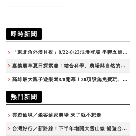
即時新聞
「東北角外澳月夜」8/22-8/23浪漫登場 串聯五漁村、音樂、市集、火舞與慢旅共度夏夜
嘉義鹿草夏日探索趣！結合科學、農場與自然的親子小旅行
高雄最大親子遊樂園8/8開幕！30項設施免費玩、YOYO家族嗨翻暑假
熱門新聞
雲遊仙境／坐客蘇家農場 來了就不想走
台灣好行／新路線！下半年增開大雪山線 暢遊台中更便利