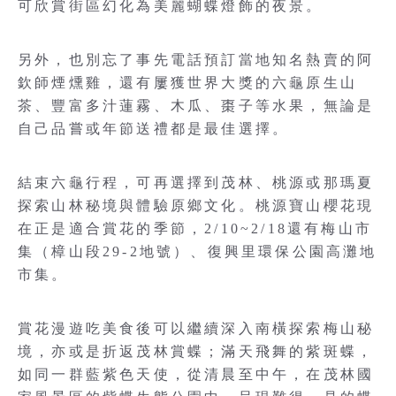
可欣賞街區幻化為美麗蝴蝶燈飾的夜景。
另外，也別忘了事先電話預訂當地知名熱賣的阿
欽師煙燻雞，還有屢獲世界大獎的六龜原生山
茶、豐富多汁蓮霧、木瓜、棗子等水果，無論是
自己品嘗或年節送禮都是最佳選擇。
結束六龜行程，可再選擇到茂林、桃源或那瑪夏
探索山林秘境與體驗原鄉文化。桃源寶山櫻花現
在正是適合賞花的季節，2/10~2/18還有梅山市
集（樟山段29-2地號）、復興里環保公園高灘地
市集。
賞花漫遊吃美食後可以繼續深入南橫探索梅山秘
境，亦或是折返茂林賞蝶；滿天飛舞的紫斑蝶，
如同一群藍紫色天使，從清晨至中午，在茂林國