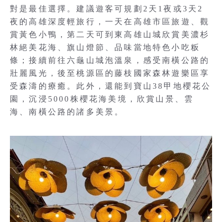
對是最佳選擇。建議遊客可規劃2天1夜或3天2
夜的高雄深度輕旅行，一天在高雄市區旅遊、觀
賞黃色小鴨，第二天可到東高雄山城欣賞美濃杉
林絕美花海、旗山燈節、品味當地特色小吃粄
條；接續前往六龜山城泡溫泉，感受南橫公路的
壯麗風光，後至桃源區的藤枝國家森林遊樂區享
受森濤的療癒。此外，還能到寶山38甲地櫻花公
園，沉浸5000株櫻花海美境，欣賞山景、雲
海、南橫公路的諸多美景。