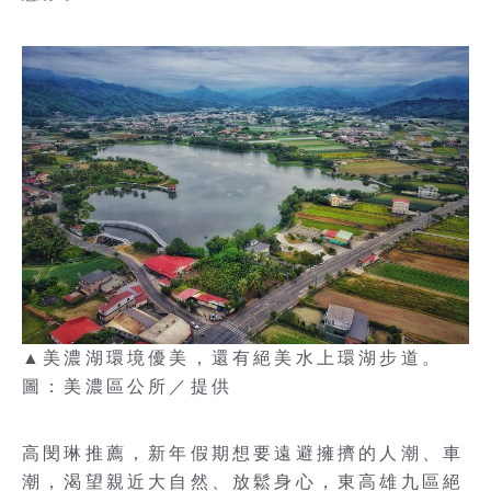
▲美濃湖環境優美，還有絕美水上環湖步道。
圖：美濃區公所／提供
高閔琳推薦，新年假期想要遠避擁擠的人潮、車
潮，渴望親近大自然、放鬆身心，東高雄九區絕