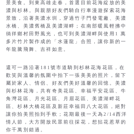
景美食。到東高雄走春，首選目前花海綻放的美
濃與杉林。與親朋好友們騎自行車漫遊探索花海
景致，沿著美濃水圳，穿過竹子門發電廠、美濃
水橋、美濃舊橋及美濃湖畔；在南部暖風輕拂中
徜徉鄉村田野風光，也可到美濃湖畔與使用1 萬
多片竹片製作成的「水蓮龍」合照，讓你新的一
年龍騰飛舞、吉祥如意。
還可一路沿著181號市道騎到杉林花海花區，在
歡笑與溫馨的氛圍中拍下一張美美的照片，留下
屬於家人、情侶、好友們美好溫馨的回憶。美濃
與杉林花海，共有奇美花區、幸福平安花區、牛
角灣花區、月光花區、月眉花區、美濃湖畔花
區、杉林大橋花區及新莊幸福田八大花區，絕對
讓你拍美照拍到手軟；花期最後一天為2/14西洋
情人節，大方開放民眾前往採花，想拈花惹草的
你千萬別錯過。