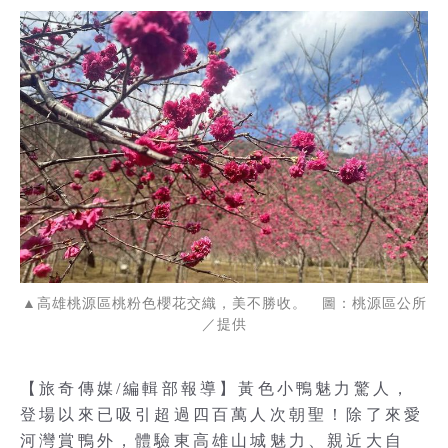
▲高雄桃源區桃粉色櫻花交織，美不勝收。 圖：桃源區公所
／提供
【旅奇傳媒/編輯部報導】黃色小鴨魅力驚人，
登場以來已吸引超過四百萬人次朝聖！除了來愛
河灣賞鴨外，體驗東高雄山城魅力、親近大自