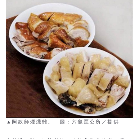
▲阿欽師煙燻雞。 圖：六龜區公所／提供