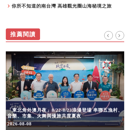
你所不知道的南台灣 高雄觀光圈山海秘境之旅
推薦閱讀
「東北角外澳月夜」8/22-8/23浪漫登場 串聯五漁村、
音樂、市集、火舞與慢旅共度夏夜
2026-08-08