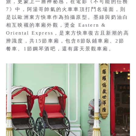
旅，更蒙上一層神祕感，在電影《不可能的任務
7》中，阿湯哥帥氣的火車車頂打鬥名場面，則
是以歐洲東方快車作為拍攝原型。墨綠與奶油白
相互映襯的車廂外觀，燙金 Eastern &
Oriental Express，是東方快車復古且新潮的高
辨識度，共15節車廂，包含8節臥鋪車廂、2節
餐車、1節鋼琴酒吧，還有露天景觀車廂。