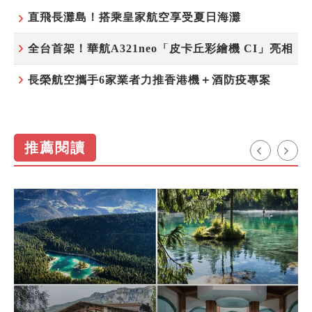
直飛長灘島！搭乘皇家航空享受夏日海灘
全台首架！華航A321neo「皮卡丘彩繪機 CI」亮相
長榮航空攜手6家業者力推香港機＋酒防疫專案
推薦閱讀