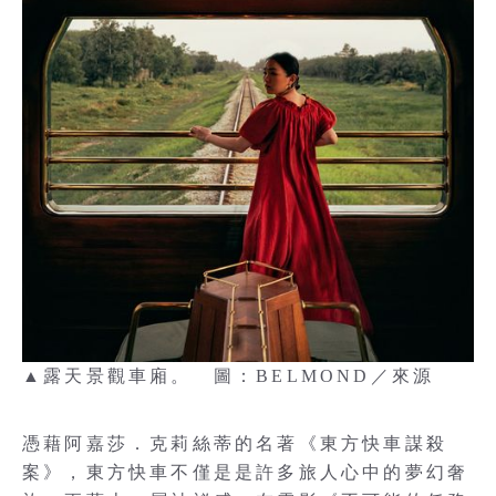
▲露天景觀車廂。 圖：BELMOND／來源
憑藉阿嘉莎．克莉絲蒂的名著《東方快車謀殺
案》，東方快車不僅是是許多旅人心中的夢幻奢