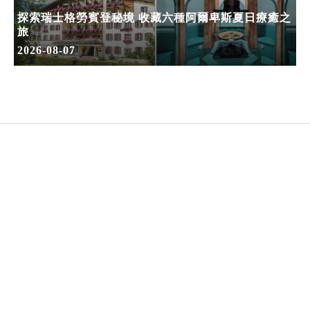
探索瑞士格勞賓登秘境 收藏六種阿爾卑斯夏日療癒之
旅
2026-08-07