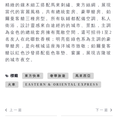
精緻的鑲木細工搭配馬來刺繡、東方絲綢，展現
當代的富麗風格，共有總統套房、豪華艙房、鉑
爾曼客艙三種房型。所有臥鋪都配備空調、私人
衛浴，設計靈感來自途經的的城市、景點，主調
為金色的總統套房擁有寬敞空間，還可招待1至2
名友人在此啜飲香檳；明亮藍綠色系為主調的豪
華艙房，是向檳城這座海洋城市致敬；鉑爾曼客
艙以紅色沙發搭配藍色靠墊、窗簾，展現吉隆坡
的城市夜空。
標籤
東方快車
奢華旅遊
馬來西亞
火車
EASTERN & ORIENTAL EXPRESS
上一篇
下一篇