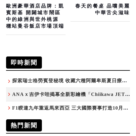
歐洲豪華酒店品牌：凱
春天的餐桌 品嚐美麗
賓斯基 開闢城市鬧區
中華舌尖滋味
中的綠洲與世外桃源
穩站曼谷飯店市場頂端
即時新聞
探索瑞士格勞賓登秘境 收藏六種阿爾卑斯夏日療癒之旅
ANAｘ吉伊卡哇揭幕全新彩繪機「Chiikawa JET」
F1睽違九年重返馬來西亞 三大國際賽事打造10月運動旅遊熱潮 賽車、自行車、路跑同週登場
熱門新聞