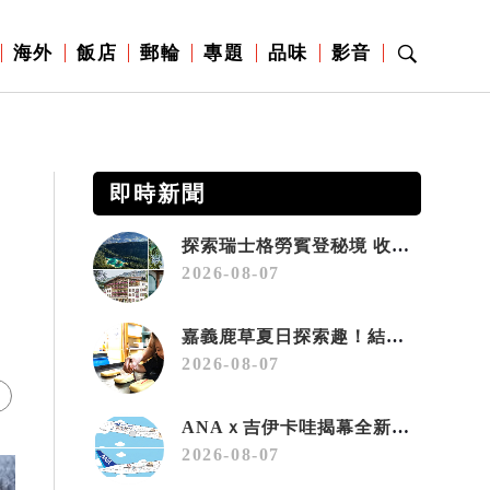
海外
飯店
郵輪
專題
品味
影音
即時新聞
探索瑞士格勞賓登秘境 收藏六種阿爾卑斯夏日療癒之旅
2026-08-07
嘉義鹿草夏日探索趣！結合科學、農場與自然的親子小旅行
2026-08-07
ANAｘ吉伊卡哇揭幕全新彩繪機「Chiikawa JET」
2026-08-07