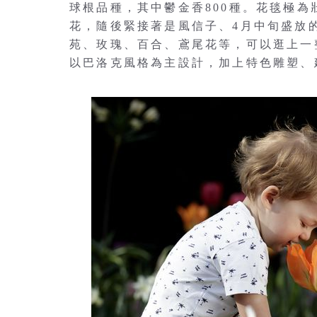
球根品種，其中鬱金香800種。花毯極為
花，隨後緊接著是風信子、4月中旬盛放
苑、玫瑰、百合、鳶尾花等，可以逛上一
以巴洛克風格為主設計，加上特色雕塑、