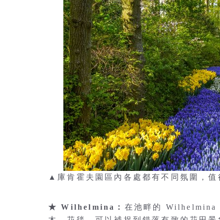
▲庫肯霍夫園區內各處都有不同氛圍，值得細
★ Wilhelmina：
在池畔的 Wilhelm
木、花毯，可以補捉到錯落有致的花田景