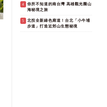
你所不知道的南台灣 高雄觀光圈山
4
海秘境之旅
北投全新綠色廊道！台北「小牛埔
5
步道」打造近郊山生態秘境