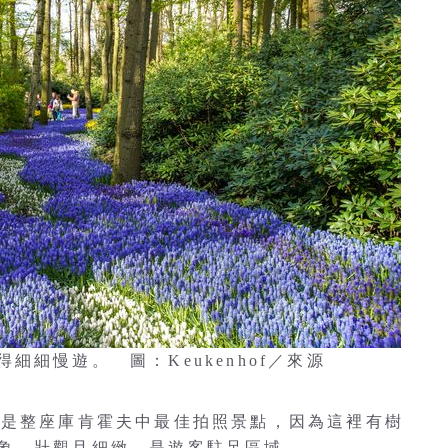
細慢遊。 圖：Keukenhof／來源
ina 是整座庫肯霍夫中最佳拍照景點，因為這裡有樹
象，壯觀且細緻，是遊客駐足區域。