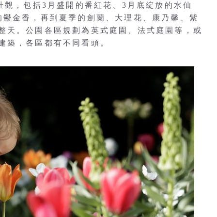
壯觀，包括3月盛開的番紅花、3月底綻放的水仙
的鬱金香，再到夏季的劍蘭、大理花、康乃馨、紫
整天。公園各區規劃為英式庭園、法式庭園等，或
建築，各區都有不同看頭。