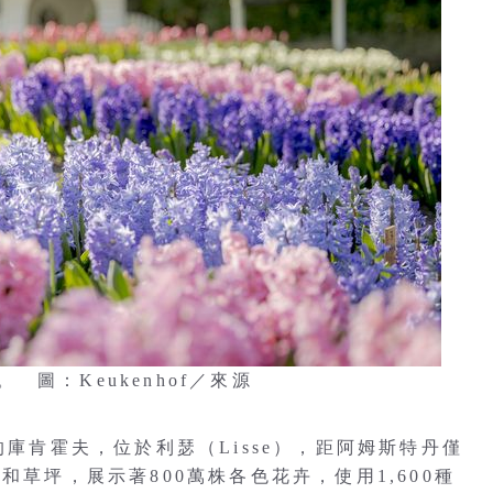
圖：Keukenhof／來源
）美譽的庫肯霍夫，位於利瑟（Lisse），距阿姆斯特丹僅
和草坪，展示著800萬株各色花卉，使用1,600種