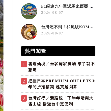
F1睽違九年重返馬來西亞 三大國際賽事打造10月運動旅遊熱潮 賽車、自行車、路跑同週登場
2026-08-07
台灣吃不到！和風版KOMEDA咖啡讓你吃遍名古屋在地美食
2026-08-07
熱門閱覽
雲遊仙境／坐客蘇家農場 來了就不
1
想走
把握日本PREMIUM OUTLETS®
2
年間折扣檔期 越買越划算
台灣好行／新路線！下半年增開大
3
雪山線 暢遊台中更便利