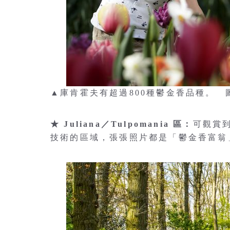
▲庫肯霍夫有超過800種鬱金香品種。 圖：
★ Juliana／Tulpomania 區：
可觀賞
技術的區域，張張照片都是「鬱金香富翁