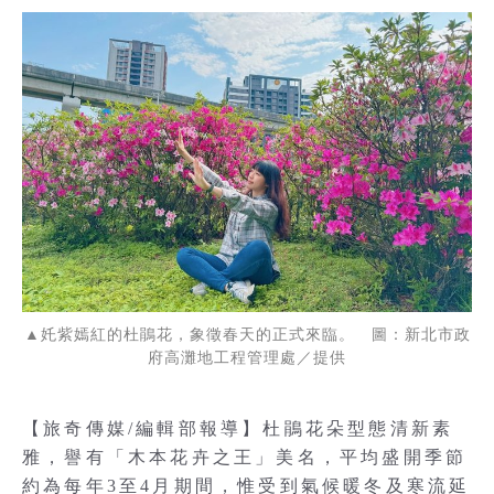
▲奼紫嫣紅的杜鵑花，象徵春天的正式來臨。 圖：新北市政
府高灘地工程管理處／提供
【旅奇傳媒/編輯部報導】杜鵑花朵型態清新素
雅，譽有「木本花卉之王」美名，平均盛開季節
約為每年3至4月期間，惟受到氣候暖冬及寒流延