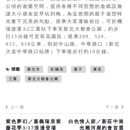
公頃的遊樂空間，提供各種不同型態的遊戲設施
讓大小朋友從早玩到晚，為這悠閒的親子遊憩時
光畫下完美的句點。搭乘大眾運輸前往，可於機
場捷運A2三重站下車至新北大都會公園，約步
行15分鐘可至荷花園區；搭乘299、520、
615、618公車，則於中山路、中華路口（新北
大道中華路口站牌）下車後步行約10分鐘。
標籤
新北市
杜鵑花
親子
賞花
三重
新北大都會公園
上一篇
下一篇
紫色夢幻／嘉義瑞里紫
白色情人節／新莊中港
藤花季3/17浪漫登場
光雕河廊約會首選