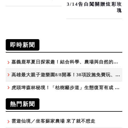
3/14告白闖關贈炫彩玫
瑰
即時新聞
嘉義鹿草夏日探索趣！結合科學、農場與自然的親子小旅行
高雄最大親子遊樂園8/8開幕！30項設施免費玩、YOYO家族嗨翻暑假
虎頭埤森林秘境！「枯樹籬步道」生態復育有成 走進大自然生命教室
熱門新聞
雲遊仙境／坐客蘇家農場 來了就不想走