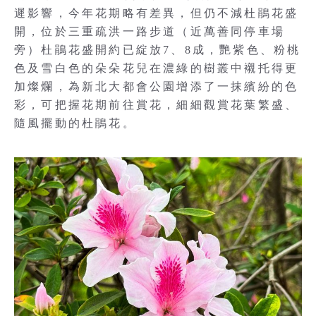
遲影響，今年花期略有差異，但仍不減杜鵑花盛
開，位於三重疏洪一路步道（近萬善同停車場
旁）杜鵑花盛開約已綻放7、8成，艷紫色、粉桃
色及雪白色的朵朵花兒在濃綠的樹叢中襯托得更
加燦爛，為新北大都會公園增添了一抹繽紛的色
彩，可把握花期前往賞花，細細觀賞花葉繁盛、
隨風擺動的杜鵑花。