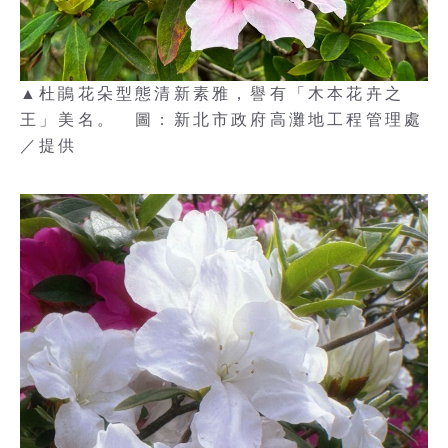
▲杜鵑花朵型態清新素雅，譽有「木本花卉之
王」美名。 圖：新北市政府高灘地工程管理處
／提供